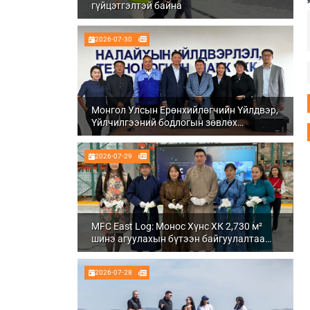
гүйцэтгэлтэй байна
2026-07-30
Монгол Улсын Ерөнхийлөгчийн Үйлдвэр,
Үйлчилгээний бодлогын зөвлөх
Ч.Даваабаяр Налайх дүүргийн
Үйлдвэрлэл, технологийн парк ХК болон
2026-07-29
Налуу-Ухаа эдийн засгийн тусгай бүсэд
ажиллалаа
MFC East Log: Монос Хүнс ХК 2,730 м²
шинэ агуулахын бүтээн байгуулалтаа
бүрэн дуусгаж, ашиглалтад орууллаа
2026-07-28