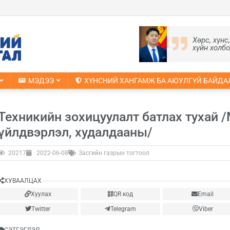
Хөрс, хүнс
хүйн холб
МЭДЭЭ
ХҮНСНИЙ ХАНГАМЖ БА АЮУЛГҮЙ БАЙДА
Техникийн зохицуулалт батлах тухай 
үйлдвэрлэл, худалдааны/
20217
2022-06-08
Засгийн газрын тогтоол
ХУВААЛЦАХ
Хуулах
QR код
Email
Twitter
Telegram
Viber