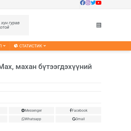
, хүн гурав
оотой
Л
СТАТИСТИК
/Мах, махан бүтээгдэхүүний
Messenger
Facebook
Whatsapp
Gmail