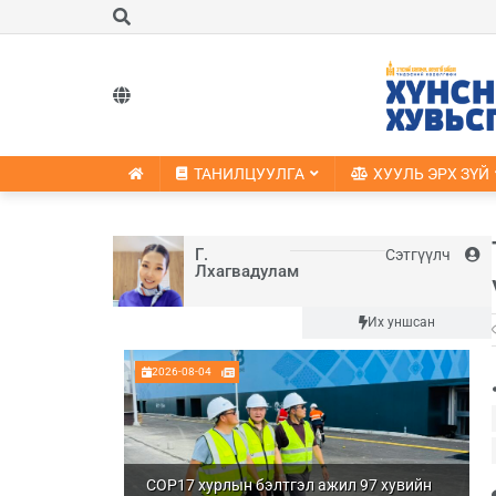
ТАНИЛЦУУЛГА
ХУУЛЬ ЭРХ ЗҮЙ
Г.
Сэтгүүлч
Лхагвадулам
Шинэ
Их уншсан
2026-08-04
COP17 хурлын бэлтгэл ажил 97 хувийн