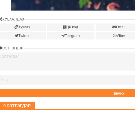
ХУВААЛЦАХ
Хуулах
QR код
Email
Twitter
Telegram
Viber
СЭТГЭГДЭЛ
0
СЭТГЭГДЭЛ