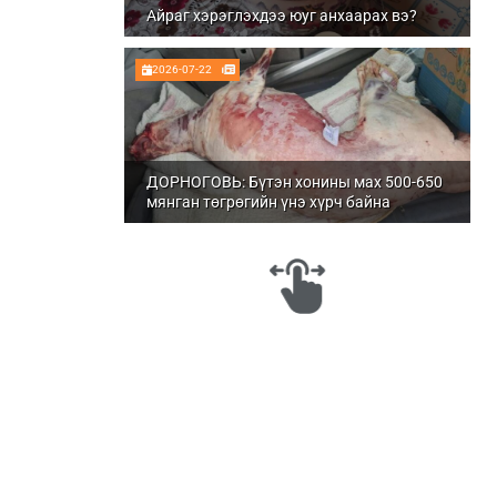
Айраг хэрэглэхдээ юуг анхаарах вэ?
2026-07-22
ДОРНОГОВЬ: Бүтэн хонины мах 500-650
мянган төгрөгийн үнэ хүрч байна