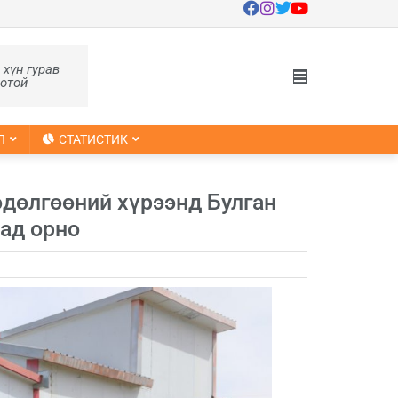
, хүн гурав
оотой
Л
СТАТИСТИК
өдөлгөөний хүрээнд Булган
ад орно