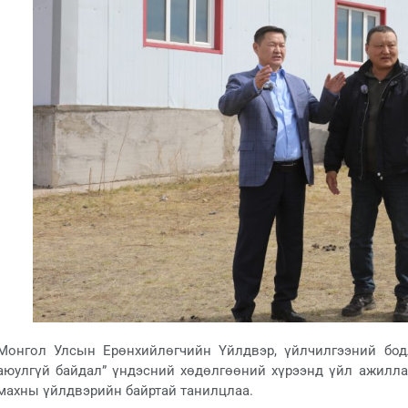
Монгол Улсын Ерөнхийлөгчийн Үйлдвэр, үйлчилгээний бод
аюулгүй байдал” үндэсний хөдөлгөөний хүрээнд үйл ажиллаг
махны үйлдвэрийн байртай танилцлаа.