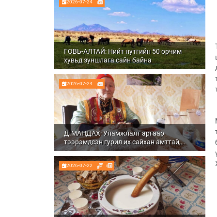
2026-07-24
ГОВЬ-АЛТАЙ: Нийт нутгийн 50 орчим
хувьд зуншлага сайн байна
2026-07-24
Д.МАНДАХ: Уламжлалт аргаар
тээрэмдсэн гурил их сайхан амттай,
шим тэжээлтэй болдог
2026-07-22