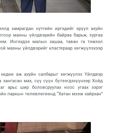
зээлд хамрагдан нутгийн иргэдийг эрүүл ахуйн
лгоор махны үйлдвэрийн байраа барьж, зургаа
 юм. Ингэхдээ малын хашаа, таван га тэжээл
той махны үйлдвэрийг кластераар хөгжүүлэхээр
 хөдөө аж ахуйн салбарыг хөгжүүлэх Үйлдвэр
 хангасан мах, сүү сүүн бүтээгдэхүүнээр Хойд
лаг арьс шир боловсруулах ноос угаах зэрэг
ийн паркын төлөвлөгөөнд “Хатан мээж хайрхан”