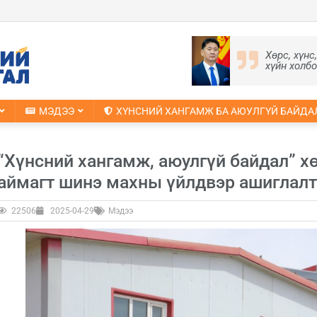
Хөрс, хүнс
хүйн холб
МЭДЭЭ
ХҮНСНИЙ ХАНГАМЖ БА АЮУЛГҮЙ БАЙДА
“Хүнсний хангамж, аюулгүй байдал” х
аймагт шинэ махны үйлдвэр ашиглалт
22506
2025-04-29
Мэдээ