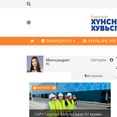
ТАНИЛЦУУЛГА
ХУУЛЬ ЭРХ ЗҮЙ
Мөнхцацрал
Сэтгүүлч
Н.
Шинэ
Их уншсан
2026-08-04
COP17 хурлын бэлтгэл ажил 97 хувийн