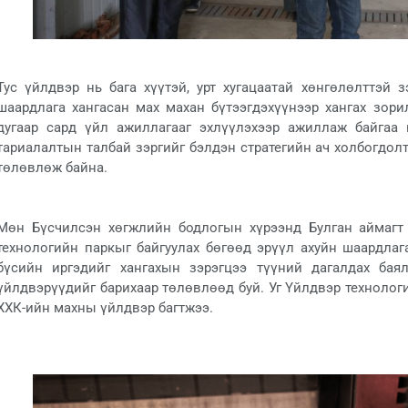
Тус үйлдвэр нь бага хүүтэй, урт хугацаатай хөнгөлөлттэй 
шаардлага хангасан мах махан бүтээгдэхүүнээр хангах зори
дугаар сард үйл ажиллагааг эхлүүлэхээр ажиллаж байгаа
тариалалтын талбай зэргийг бэлдэн стратегийн ач холбогдол
төлөвлөж байна.
Мөн Бүсчилсэн хөгжлийн бодлогын хүрээнд Булган аймагт
технологийн паркыг байгуулах бөгөөд эрүүл ахуйн шаардлага
бүсийн иргэдийг хангахын зэрэгцээ түүний дагалдах бая
үйлдвэрүүдийг барихаар төлөвлөөд буй. Уг Үйлдвэр технолог
ХХК-ийн махны үйлдвэр багтжээ.