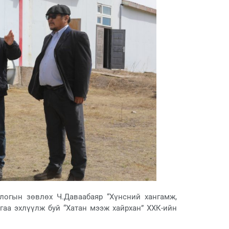
логын зөвлөх Ч.Даваабаяр “Хүнсний хангамж,
аа эхлүүлж буй “Хатан мээж хайрхан” ХХК-ийн