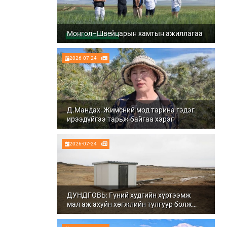
Монгол–Швейцарын хамтын ажиллагаа
2026-07-24
Д.Мандах: Жимсний мод тарина гэдэг
ирээдүйгээ тарьж байгаа хэрэг
2026-07-24
ДУНДГОВЬ: Гүний худгийн хүртээмж
мал аж ахуйн хөгжлийн тулгуур болж
байна