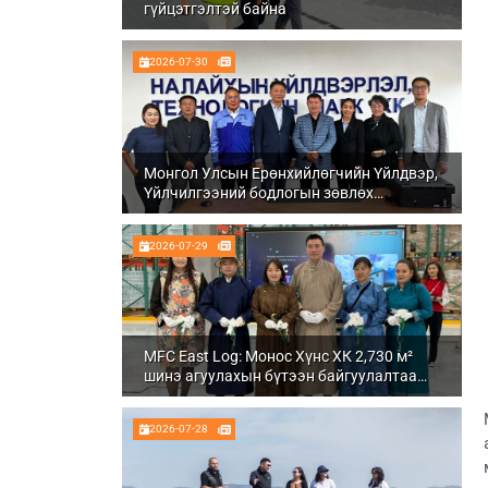
гүйцэтгэлтэй байна
2026-07-30
Монгол Улсын Ерөнхийлөгчийн Үйлдвэр,
Үйлчилгээний бодлогын зөвлөх
Ч.Даваабаяр Налайх дүүргийн
Үйлдвэрлэл, технологийн парк ХК болон
2026-07-29
Налуу-Ухаа эдийн засгийн тусгай бүсэд
ажиллалаа
MFC East Log: Монос Хүнс ХК 2,730 м²
шинэ агуулахын бүтээн байгуулалтаа
бүрэн дуусгаж, ашиглалтад орууллаа
2026-07-28