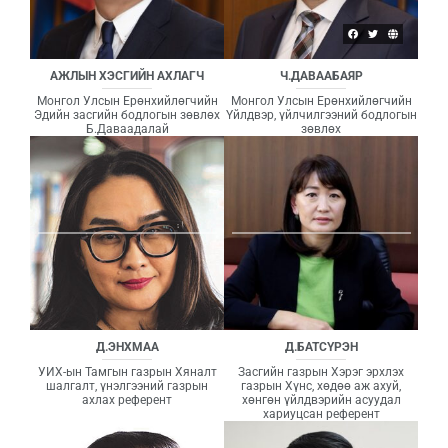
АЖЛЫН ХЭСГИЙН АХЛАГЧ
Ч.ДАВААБАЯР
Монгол Улсын Ерөнхийлөгчийн
Монгол Улсын Ерөнхийлөгчийн
Эдийн засгийн бодлогын зөвлөх
Үйлдвэр, үйлчилгээний бодлогын
Б.Даваадалай
зөвлөх
Д.ЭНХМАА
Д.БАТСҮРЭН
УИХ-ын Тамгын газрын Хяналт
Засгийн газрын Хэрэг эрхлэх
шалгалт, үнэлгээний газрын
газрын Хүнс, хөдөө аж ахуй,
ахлах референт
хөнгөн үйлдвэрийн асуудал
хариуцсан референт