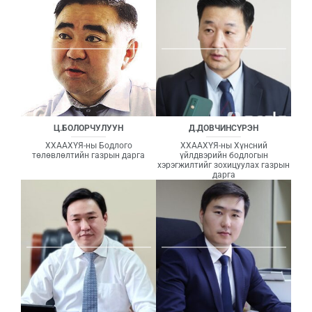
Ц.БОЛОРЧУЛУУН
Д.ДОВЧИНСҮРЭН
ХХААХҮЯ-ны Бодлого
ХХААХҮЯ-ны Хүнсний
төлөвлөлтийн газрын дарга
үйлдвэрийн бодлогын
хэрэгжилтийг зохицуулах газрын
дарга