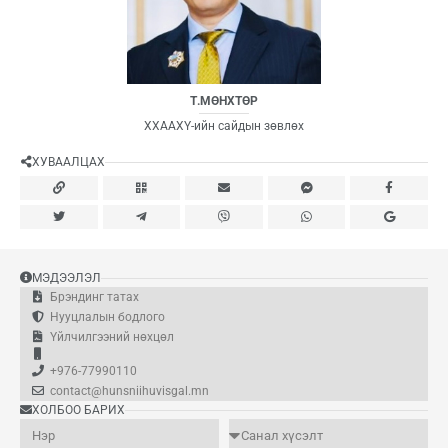
Т.МӨНХТӨР
ХХААХҮ-ийн сайдын зөвлөх
ХУВААЛЦАХ
МЭДЭЭЛЭЛ
Брэндинг татах
Нууцлалын бодлого
Үйлчилгээний нөхцөл
+976-77990110
contact@hunsniihuvisgal.mn
ХОЛБОО БАРИХ