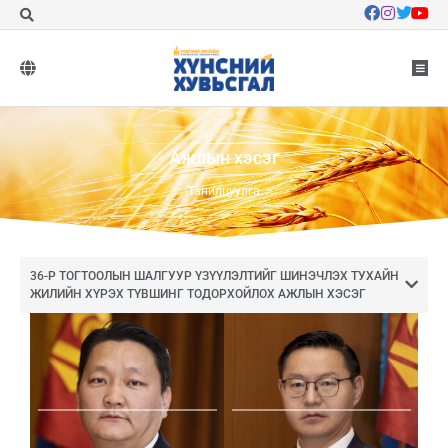
Ажлын хэсэг
Танилцуулга
36-Р ТОГТООЛЫН ШАЛГУУР ҮЗҮҮЛЭЛТИЙГ ШИНЭЧЛЭХ ТУХАЙН
ЖИЛИЙН ХҮРЭХ ТҮВШИНГ ТОДОРХОЙЛОХ АЖЛЫН ХЭСЭГ
36-Р ТОГТООЛЫН ШАЛГУУР ҮЗҮҮЛЭЛТИЙГ ШИНЭЧЛЭХ ТУХАЙН
ЖИЛИЙН ХҮРЭХ ТҮВШИНГ ТОДОРХОЙЛОХ АЖЛЫН ХЭСЭГ
36-Р ТОГТООЛЫН ХЭРЭГЖИЛТЭД ХЯНАЛТ, ШИНЖИЛГЭЭ,
ҮНЭЛГЭЭ ХИЙХ, ХЭРЭГЖИЛТИЙН ТАЙЛАНГ БЭЛТГЭХ АЖЛЫН
ХЭСЭГ