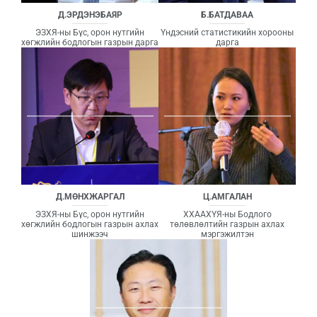
Д.ЭРДЭНЭБАЯР
Б.БАТДАВАА
ЭЗХЯ-ны Бүс, орон нутгийн
Үндэсний статистикийн хорооны
хөгжлийн бодлогын газрын дарга
дарга
Д.МӨНХЖАРГАЛ
Ц.АМГАЛАН
ЭЗХЯ-ны Бүс, орон нутгийн
ХХААХҮЯ-ны Бодлого
хөгжлийн бодлогын газрын ахлах
төлөвлөлтийн газрын ахлах
шинжээч
мэргэжилтэн