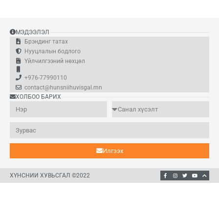
Үхрийн мах (цул)
Адууны мах, ястай
Ямааны мах,
End of interactive chart.
МЭДЭЭЛЭЛ
Брэндинг татах
Нууцлалын бодлого
Үйлчилгээний нөхцөл
+976-77990110
contact@hunsniihuvisgal.mn
ХОЛБОО БАРИХ
Илгээх
ХҮНСНИЙ ХУВЬСГАЛ ©2022