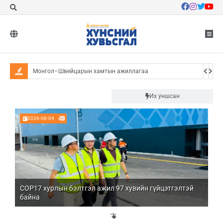
Монгол–Швейцарын хамтын ажиллагаа
Д.Мандах: Жимсний мод тарина гэдэг
ирээдүйгээ тарьж байгаа хэрэг
Шинэ
Их уншсан
2026-08-04
COP17 хурлын бэлтгэл ажил 97 хувийн гүйцэтгэлтэй
Мо
байна
бо
Үй
эд