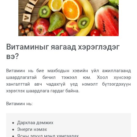
Витаминыг яагаад хэрэглэдэг
вэ?
Витамин нь бие махбодын хэвийн үйл ажиллагаанд
шаардлагатай бичил тэжээл юм. Хоол хүнсээр
хангалттай авч чадахгүй үед нэмэлт бүтээгдэхүүн
хэрэглэх шаардлага гардаг байна.
Витамин нь:
Дархлаа дэмжих
Энерги нэмэх
Ясны эрүүл мэнд хамгаалах