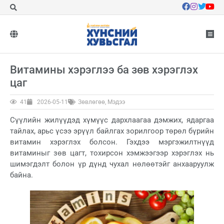
Витамины хэрэглээ ба зөв хэрэглэх
цаг
41
2026-05-11
Зөвлөгөө
,
Мэдээ
Сүүлийн жилүүдэд хүмүүс дархлаагаа дэмжих, ядаргаа
тайлах, арьс үсээ эрүүл байлгах зорилгоор төрөл бүрийн
витамин хэрэглэх болсон. Гэхдээ мэргэжилтнүүд
витаминыг зөв цагт, тохирсон хэмжээгээр хэрэглэх нь
шимэгдэлт болон үр дүнд чухал нөлөөтэйг анхааруулж
байна.