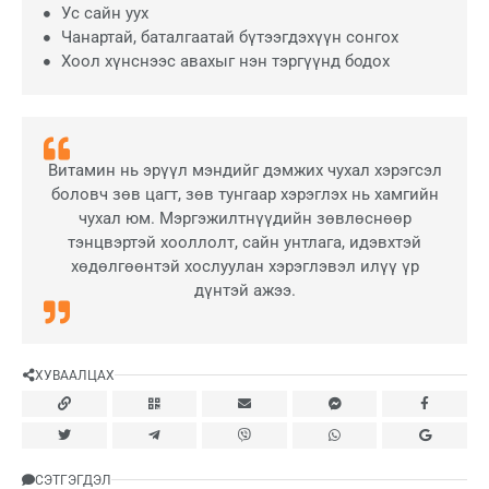
Ус сайн уух
Чанартай, баталгаатай бүтээгдэхүүн сонгох
Хоол хүнснээс авахыг нэн тэргүүнд бодох
Витамин нь эрүүл мэндийг дэмжих чухал хэрэгсэл
боловч зөв цагт, зөв тунгаар хэрэглэх нь хамгийн
чухал юм. Мэргэжилтнүүдийн зөвлөснөөр
тэнцвэртэй хооллолт, сайн унтлага, идэвхтэй
хөдөлгөөнтэй хослуулан хэрэглэвэл илүү үр
дүнтэй ажээ.
ХУВААЛЦАХ
СЭТГЭГДЭЛ