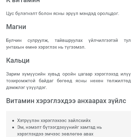
Цус бүлэгнэлт болон ясны эрүүл мэндэд оролцдог.
Магни
Булчин сулруулж, тайвшруулах үйлчилгээтэй тул
унтахын өмнө хэрэглэх нь түгээмэл.
Кальци
Зарим хүмүүсийн хувьд оройн цагаар хэрэглэхэд илүү
тохиромжтой байдаг бөгөөд ясны нөхөн төлжилтөд
дэмжлэг үзүүлдэг.
Витамин хэрэглэхдээ анхаарах зүйлс
Хэтрүүлэн хэрэглэхээс зайлсхийх
Эм, нэмэлт бүтээгдэхүүнийг хамтад нь
хэрэглэхдээ эмчээс зөвлөгөө авах