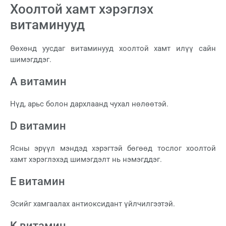
Хоолтой хамт хэрэглэх
витаминууд
Өөхөнд уусдаг витаминууд хоолтой хамт илүү сайн
шимэгддэг.
A витамин
Нүд, арьс болон дархлаанд чухал нөлөөтэй.
D витамин
Ясны эрүүл мэндэд хэрэгтэй бөгөөд тослог хоолтой
хамт хэрэглэхэд шимэгдэлт нь нэмэгддэг.
E витамин
Эсийг хамгаалах антиоксидант үйлчилгээтэй.
K витамин