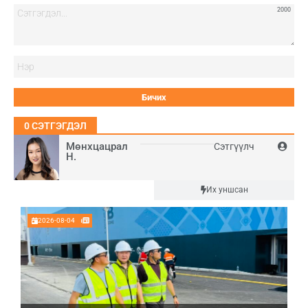
2000
Нэ
0
СЭТГЭГДЭЛ
Мөнхцацрал
Сэтгүүлч
Н.
Шинэ
Их уншсан
2026-08-04