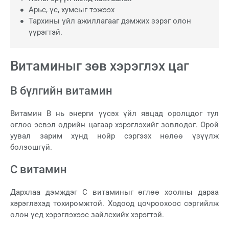
Арьс, үс, хумсыг тэжээх
Тархины үйл ажиллагааг дэмжих зэрэг олон
үүрэгтэй.
Витаминыг зөв хэрэглэх цаг
В бүлгийн витамин
Витамин B нь энерги үүсэх үйл явцад оролцдог тул
өглөө эсвэл өдрийн цагаар хэрэглэхийг зөвлөдөг. Орой
уувал зарим хүнд нойр сэргээх нөлөө үзүүлж
болзошгүй.
С витамин
Дархлаа дэмждэг С витаминыг өглөө хоолны дараа
хэрэглэхэд тохиромжтой. Ходоод цочроохоос сэргийлж
өлөн үед хэрэглэхээс зайлсхийх хэрэгтэй.