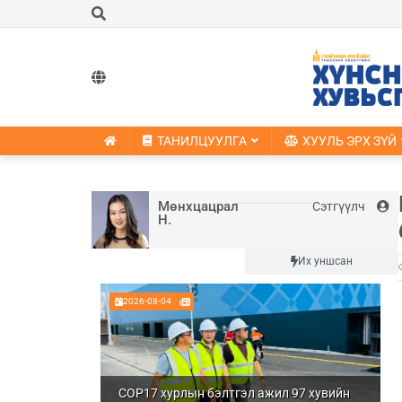
ТАНИЛЦУУЛГА
ХУУЛЬ ЭРХ ЗҮЙ
Мөнхцацрал
Сэтгүүлч
Н.
Шинэ
Их уншсан
2026-08-04
COP17 хурлын бэлтгэл ажил 97 хувийн