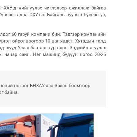
БНХАУ-д нийлүүлэх чиглэлээр ажиллаж байгаа
Үүнээс гадна ОХУ-ын Байгаль нуурын бүсээс ус,
лдог 60 гаруй компани бий. Тэдгээр компанийн
үртэл ойролцоогоор 10 цаг явдаг. Хятадын талд
д шууд Улаанбаатарт хүргэдэг. Эндхийн агуулах
ы чанар сайн. Нэг машинд бүдүүн ногоо 20-25
үнсний ногоог БНХАУ-аас Эрээн боомтоор
г байна.