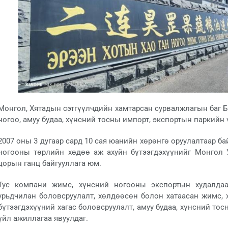
Монгол, Хятадын сэтгүүлчдийн хамтарсан сурвалжлагын баг Б
ногоо, амуу будаа, хүнсний тосны импорт, экспортын паркийн
2007 оны 3 дугаар сард 10 сая юанийн хөрөнгө оруулалтаар ба
ногооны төрлийн хөдөө аж ахуйн бүтээгдэхүүнийг Монгол 
цорын ганц байгууллага юм.
Тус компани жимс, хүнсний ногооны экспортын худалдаа
урьдчилан боловсруулалт, хөлдөөсөн болон хатаасан жимс,
бүтээгдэхүүний хагас боловсруулалт, амуу будаа, хүнсний тосн
үйл ажиллагаа явуулдаг.