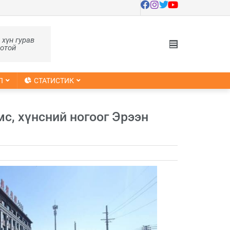
, хүн гурав
оотой
Л
СТАТИСТИК
с, хүнсний ногоог Эрээн