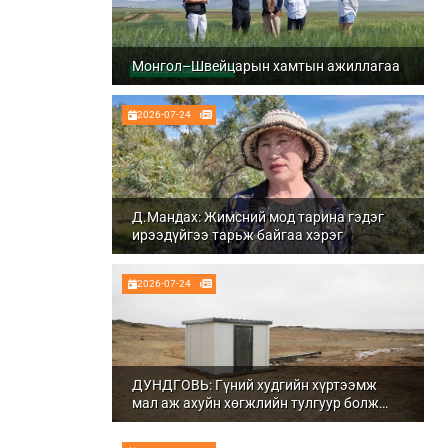
Монгол–Швейцарын хамтын ажиллагаа
2026-07-24
Д.Мандах: Жимсний мод тарина гэдэг
ирээдүйгээ тарьж байгаа хэрэг
2026-07-24
ДУНДГОВЬ: Гүний худгийн хүртээмж
мал аж ахуйн хөгжлийн тулгуур болж
байна