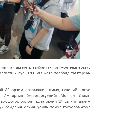
5 мянган ам метр талбайтай тогтмол температур
алгалтын бүс, 3700 ам метр талбайд хамтарсан
тай 30 орчим автомашин жимс, хүнсний ногоо
г. Импортын бүтээгдэхүүнийг Монгол Улсын
арк дотор болон гадна орчин 24 цагийн цахим
гүй байдлын орчин үеийн тоног төхөөрөмжөөр