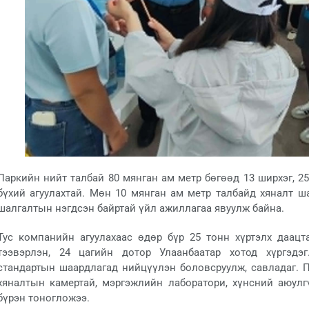
Паркийн нийт талбай 80 мянган ам метр бөгөөд 13 ширхэг, 2
бүхий агуулахтай. Мөн 10 мянган ам метр талбайд хяналт ш
шалгалтын нэгдсэн байртай үйл ажиллагаа явуулж байна.
Тус компанийн агуулахаас өдөр бүр 25 тонн хүртэлх даац
тээвэрлэн, 24 цагийн дотор Улаанбаатар хотод хүргэдэ
стандартын шаардлагад нийцүүлэн боловсруулж, савладаг. П
хяналтын камертай, мэргэжлийн лаборатори, хүнсний аюул
бүрэн тоногложээ.