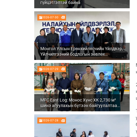
гүйцэтгэлтэй байна
2026-07-30
Монгол Улсын Ерөнхийлөгчийн Үйлдвэр,
Үйлчилгээний бодлогын зөвлөх
Ч.Даваабаяр Налайх дүүргийн
Үйлдвэрлэл, технологийн парк ХК болон
2026-07-29
Налуу-Ухаа эдийн засгийн тусгай бүсэд
ажиллалаа
MFC East Log: Монос Хүнс ХК 2,730 м²
шинэ агуулахын бүтээн байгуулалтаа
бүрэн дуусгаж, ашиглалтад орууллаа
2026-07-28