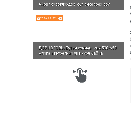
Айраг хэрэглэхдээ юуг анхаарах вэ?
2026-07-22
ДОРНОГОВЬ: Бүтэн хонины мах 500-650
мянган төгрөгийн үнэ хүрч байна