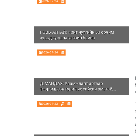
2026-07-24
ГОВЬ-АЛТАЙ: Нийт нутгийн 50 орчим
хувьд зуншлага сайн байна
2026-07-24
Д.МАНДАХ: Уламжлалт аргаар
тээрэмдсэн гурил их сайхан амттай,
шим тэжээлтэй болдог
2026-07-22