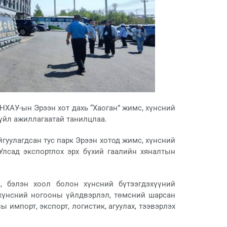
НХАУ-ын Эрээн хот дахь “Хаоган” жимс, хүнсний
 үйл ажиллагаатай танилцлаа.
йгуулагдсан тус парк Эрээн хотод жимс, хүнсний
Улсад экспортлох эрх бүхий гаалийн хяналтын
, бэлэн хоол болон хүнсний бүтээгдэхүүний
 хүнсний ногооны үйлдвэрлэл, төмсний шарсан
ы импорт, экспорт, логистик, агуулах, тээвэрлэх