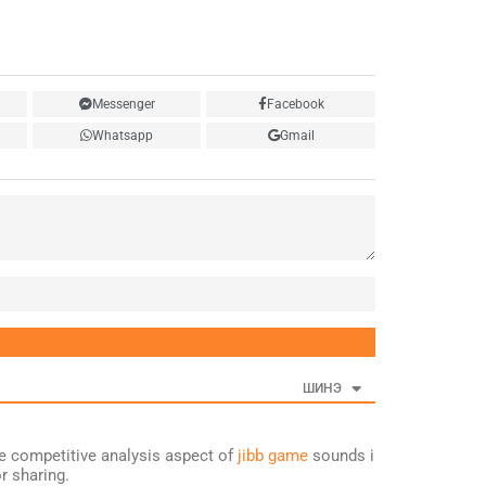
Messenger
Facebook
Whatsapp
Gmail
Нэр
ШИНЭ
the competitive analysis aspect of
jibb game
sounds i
r sharing.