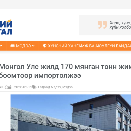
Хөрс, хүнс
хүйн холб
МЭДЭЭ
ХҮНСНИЙ ХАНГАМЖ БА АЮУЛГҮЙ БАЙДА
Монгол Улс жилд 170 мянган тонн жим
боомтоор импортолжээ
2026-05-15
Гадаад мэдээ
,
Мэдээ