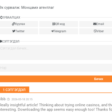
Эх сурвалж: Монцамэ агентлаг
ХУВААЛЦАХ
Хуулах
QR код
Email
Twitter
Telegram
Viber
СЭТГЭГДЭЛ
1
СЭТГЭГДЭЛ
jibb
2026-05-18 20:15
Really insightful article! Thinking about trying online casinos, and 
nteresting. Downloading the app seems easy enough too! Thanks fo