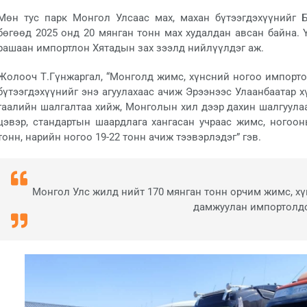
Мөн тус парк Монгол Улсаас мах, махан бүтээгдэхүүнийг 
бөгөөд 2025 онд 20 мянган тонн мах худалдан авсан байна. 
рашаан импортлон Хятадын зах зээлд нийлүүлдэг аж.
Жолооч Т.Гүнжаргал, “Монголд жимс, хүнсний ногоо импорто
бүтээгдэхүүнийг энэ агуулахаас ачиж Эрээнээс Улаанбаатар х
гаалийн шалгалтаа хийж, Монголын хил дээр дахин шалгуулаа
цэвэр, стандартын шаардлага хангасан учраас жимс, ногоон
тонн, нарийн ногоо 19-22 тонн ачиж тээвэрлэдэг” гэв.
Монгол Улс жилд нийт 170 мянган тонн орчим жимс, х
дамжуулан импортолдо