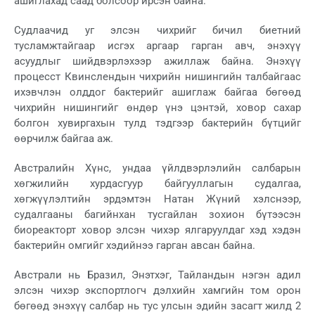
ашиглахад саад болсоор ирсэн байна.
Судлаачид уг элсэн чихрийг бичил биетний
тусламжтайгаар исгэх аргаар гарган авч, энэхүү
асуудлыг шийдвэрлэхээр ажиллаж байна. Энэхүү
процесст Квинслендын чихрийн нишингийн талбайгаас
ихэвчлэн олддог бактерийг ашиглаж байгаа бөгөөд
чихрийн нишингийг өндөр үнэ цэнтэй, ховор сахар
болгон хувиргахын тулд тэдгээр бактерийн бүтцийг
өөрчилж байгаа аж.
Австралийн Хүнс, ундаа үйлдвэрлэлийн салбарын
хөгжилийн хурдасгуур байгууллагын судалгаа,
хөгжүүлэлтийн эрдэмтэн Натан Жүний хэлснээр,
судалгааны багийнхан тусгайлан зохион бүтээсэн
биореакторт ховор элсэн чихэр ялгаруулдаг хэд хэдэн
бактерийн омгийг хэдийнээ гарган авсан байна.
Австрали нь Бразил, Энэтхэг, Тайландын нэгэн адил
элсэн чихэр экспортлогч дэлхийн хамгийн том орон
бөгөөд энэхүү салбар нь тус улсын эдийн засагт жилд 2