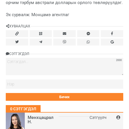
орчим тэрбум австрали долларын орлого төвлөрүүлдэг.
Эх сурвалж: Монцамэ агентлаг
ХУВААЛЦАХ
СЭТГЭГДЭЛ
2000
Нэ
0
СЭТГЭГДЭЛ
Мөнхцацрал
Сэтгүүлч
Н.