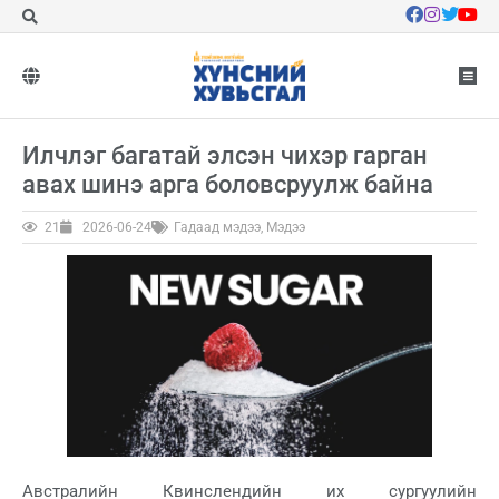
Илчлэг багатай элсэн чихэр гарган
авах шинэ арга боловсруулж байна
21
2026-06-24
Гадаад мэдээ
,
Мэдээ
Австралийн Квинслендийн их сургуулийн