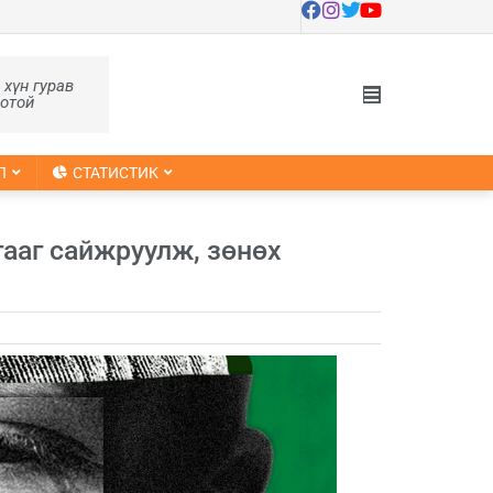
, хүн гурав
оотой
Л
СТАТИСТИК
гааг сайжруулж, зөнөх