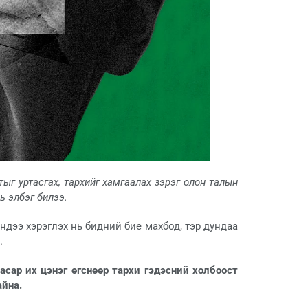
тыг уртасгах, тархийг хамгаалах зэрэг олон талын
ь элбэг билээ.
эндээ хэрэглэх нь бидний бие махбод, тэр дундаа
.
асар их цэнэг өгснөөр тархи гэдэсний холбоост
йна.