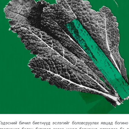
Гэдэсний бичил биетнүүд эслэгийг боловсруулах явцад богино