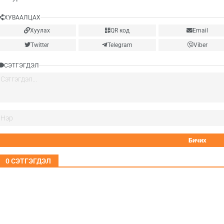
ХУВААЛЦАХ
Хуулах
QR код
Email
Twitter
Telegram
Viber
СЭТГЭГДЭЛ
0
СЭТГЭГДЭЛ