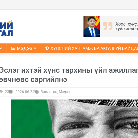
Хөрс, хүнс
хүйн холб
МЭДЭЭ
ХҮНСНИЙ ХАНГАМЖ БА АЮУЛГҮЙ БАЙДА
Эслэг ихтэй хүнс тархины үйл ажилла
өвчнөөс сэргийлнэ
23
2026-06-24
Зөвлөгөө
,
Мэдээ