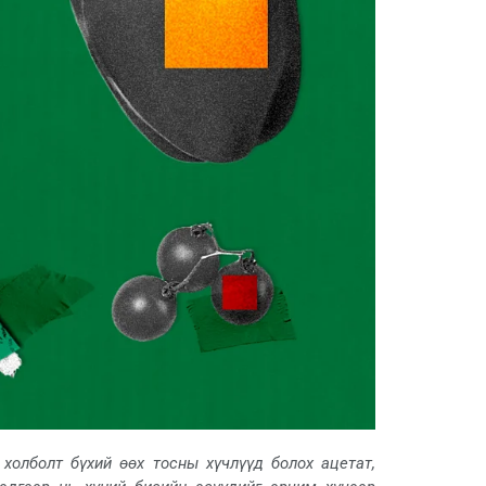
 холболт бүхий өөх тосны хүчлүүд болох ацетат,