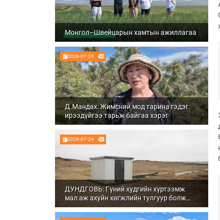
Монгол–Швейцарын хамтын ажиллагаа
2026-07-24
Д.Мандах: Жимсний мод тарина гэдэг
ирээдүйгээ тарьж байгаа хэрэг
2026-07-24
ДУНДГОВЬ: Гүний худгийн хүртээмж
мал аж ахуйн хөгжлийн тулгуур болж
байна