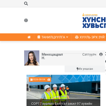
ТАНИЛЦУУЛГА
ХУУЛЬ ЭРХ ЗҮЙ
Мөнхцацрал
Сэтгүүлч
Н.
Шинэ
Их уншсан
2026-08-04
COP17 хурлын бэлтгэл ажил 97 хувийн