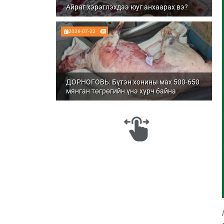
Айраг хэрэглэхдээ юуг анхаарах вэ?
2026-07-22
ДОРНОГОВЬ: Бүтэн хонины мах 500-650
мянган төгрөгийн үнэ хүрч байна