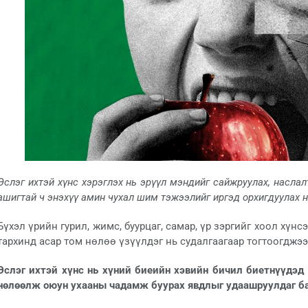
Эслэг ихтэй хүнс хэрэглэх нь эрүүл мэндийг сайжруулах, наслал
ашигтай ч энэхүү амин чухал шим тэжээлийг иргэд орхигдуулах н
Бүхэл үрийн гурил, жимс, буурцаг, самар, үр зэргийг хоол хүнс
тархинд асар том нөлөө үзүүлдэг нь судалгаагаар тогтоогджээ
Эслэг ихтэй хүнс нь хүний биеийн хэвийн бичил биетнүүдэд 
нөлөөлж оюун ухааны чадамж буурах явдлыг удаашруулдаг ба