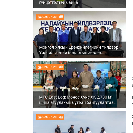
гүйцэтгэлтэй байна
2026-07-30
Монгол Улсын Ерөнхийлөгчийн Үйлдвэр,
Үйлчилгээний бодлогын зөвлөх
Ч.Даваабаяр Налайх дүүргийн
Үйлдвэрлэл, технологийн парк ХК болон
2026-07-29
Налуу-Ухаа эдийн засгийн тусгай бүсэд
ажиллалаа
MFC East Log: Монос Хүнс ХК 2,730 м²
шинэ агуулахын бүтээн байгуулалтаа
бүрэн дуусгаж, ашиглалтад орууллаа
2026-07-28