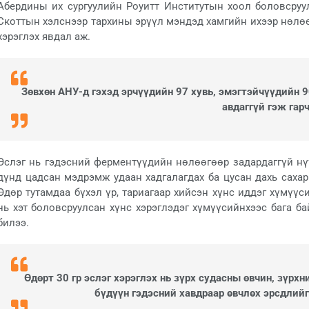
Абердины их сургуулийн Роуитт Институтын хоол боловсру
Скоттын хэлснээр тархины эрүүл мэндэд хамгийн ихээр нөлөө
хэрэглэх явдал аж.
Зөвхөн АНУ-д гэхэд эрчүүдийн 97 хувь, эмэгтэйчүүдийн 9
авдаггүй гэж гарч
Эслэг нь гэдэсний ферментүүдийн нөлөөгөөр задардаггүй нү
дүнд цадсан мэдрэмж удаан хадгалагдах ба цусан дахь саха
Өдөр тутамдаа бүхэл үр, тариагаар хийсэн хүнс иддэг хүмүү
нь хэт боловсруулсан хүнс хэрэглэдэг хүмүүсийнхээс бага б
билээ.
Өдөрт 30 гр эслэг хэрэглэх нь зүрх судасны өвчин, зүрх
бүдүүн гэдэсний хавдраар өвчлөх эрсдлийг