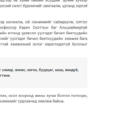
тэдгээр нь хүний биеийн эсүүдийг эрчим хүчээр
дэсний салст бүрхэвчийг хамгаалж, цусанд хортой
гээр нөлөөлж, ой санамжийг сайжруулж, сэтгэл
рофессор Карен Скоттын баг Альцхаймертай
ийн өтгөнд үрэвсэл үүсгэдэг бичил биетүүдийн
члийг үүсгэдэг бичил биетнүүдийн хэмжээ бага
ттай хэмжээний эслэг хэрэглэдэггүй болохыг
 самар, жимс, ногоо, буурцаг, шош, вандуй,
гтана.
олих, хоол хооронд амны зугаа болгон попкорн,
г нэмэхийг судлаачид зөвлөж байна.