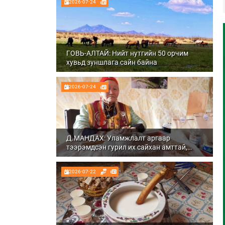
2026-07-24
ГОВЬ-АЛТАЙ: Нийт нутгийн 50 орчим
хувьд зуншлага сайн байна
2026-07-24
Д.МАНДАХ: Уламжлалт аргаар
тээрэмдсэн гурил их сайхан амттай,
шим тэжээлтэй болдог
2026-07-22