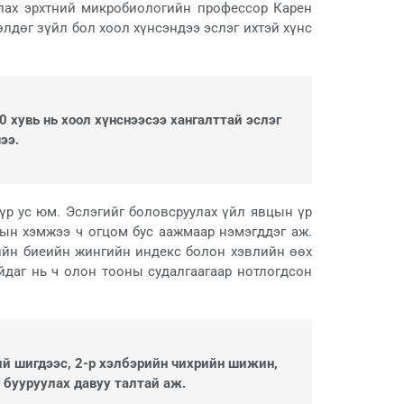
улах эрхтний микробиологийн профессор Карен
лдөг зүйл бол хоол хүнсэндээ эслэг ихтэй хүнс
0 хувь нь хоол хүнснээсээ хангалттай эслэг
ээ.
үр ус юм. Эслэгийг боловсруулах үйл явцын үр
рын хэмжээ ч огцом бус аажмаар нэмэгддэг аж.
сийн биеийн жингийн индекс болон хэвлийн өөх
айдаг нь ч олон тооны судалгаагаар нотлогдсон
ний шигдээс, 2-р хэлбэрийн чихрийн шижин,
 бууруулах давуу талтай аж.