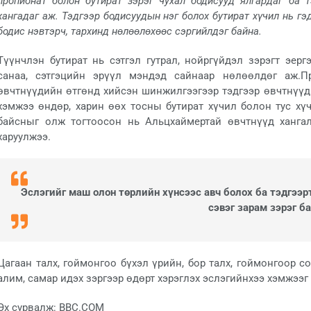
пропионат болон бутират зэрэг чухал бодисууд ялгардаг ба 
хангадаг аж. Тэдгээр бодисуудын нэг болох бутират хүчил нь гэ
бодис нэвтэрч, тархинд нөлөөлөхөөс сэргийлдэг байна.
Түүнчлэн бутират нь сэтгэл гутрал, нойргүйдэл зэрэгт эер
санаа, сэтгэцийн эрүүл мэндэд сайнаар нөлөөлдөг аж.П
өвчтнүүдийн өтгөнд хийсэн шинжилгээгээр тэдгээр өвчтнүүд
хэмжээ өндөр, харин өөх тосны бутират хүчил болон тус хү
байсныг олж тогтоосон нь Альцхаймертай өвчтнүүд хангал
харуулжээ.
Эслэгийг маш олон төрлийн хүнсээс авч болох ба тэдгээрт
сэвэг зарам зэрэг ба
Цагаан талх, гоймонгоо бүхэл үрийн, бор талх, гоймонгоор с
алим, самар идэх зэргээр өдөрт хэрэглэх эслэгийнхээ хэмжээ
Эх сурвалж: BBC.COM