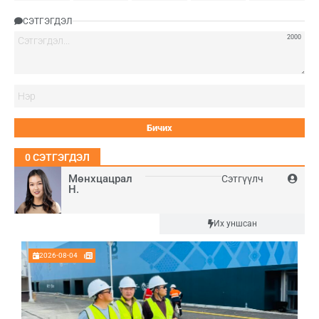
СЭТГЭГДЭЛ
2000
Нэ
0
СЭТГЭГДЭЛ
Мөнхцацрал
Сэтгүүлч
Н.
Шинэ
Их уншсан
2026-08-04