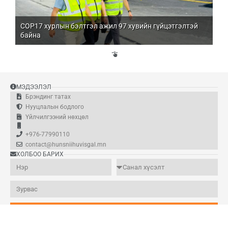
COP17 хурлын бэлтгэл ажил 97 хувийн гүйцэтгэлтэй
Мо
байна
бо
Үй
эд
МЭДЭЭЛЭЛ
Брэндинг татах
Нууцлалын бодлого
Үйлчилгээний нөхцөл
+976-77990110
contact@hunsniihuvisgal.mn
ХОЛБОО БАРИХ
Илгээх