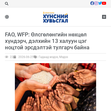
FAO, WFP: Өлсгөлөнгийн нөхцөл
хүндэрч, дэлхийн 13 халуун цэг
ноцтой эрсдэлтэй тулгарч байна
22
2026-06-25
Гадаад мэдээ
,
Мэдээ