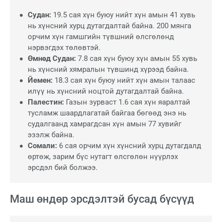
Судан:
19.5 сая хүн буюу нийт хүн амын 41 хувь
нь хүнсний хурц дутагдалтай байна. 200 мянга
орчим хүн гамшгийн түвшний өлсгөлөнд
нэрвэгдэх төлөвтэй.
Өмнөд Судан:
7.8 сая хүн буюу хүн амын 55 хувь
нь хүнсний хямралын түвшинд хүрээд байна.
Йемен:
18.3 сая хүн буюу нийт хүн амын талаас
илүү нь хүнсний ноцтой дутагдалтай байна.
Палестин:
Газын зурваст 1.6 сая хүн яаралтай
тусламж шаардлагатай байгаа бөгөөд энэ нь
судалгаанд хамрагдсан хүн амын 77 хувийг
эзэлж байна.
Сомали:
6 сая орчим хүн хүнсний хурц дутагдалд
өртөж, зарим бүс нутагт өлсгөлөн нүүрлэх
эрсдэл бий болжээ.
Маш өндөр эрсдэлтэй бусад бүсүүд