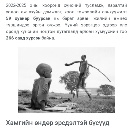
2022-2025 оны хооронд хүнсний тусламж, яаралтай
хөдөө аж ахуйн дэмжлэг, хоол тэжээлийн санхүүжилт
59 хувиар буурсан
нь бараг арван жилийн өмнөх
түвшиндээ эргэн очжээ. Үүний зэрэгцээ эдгээр улс
оронд хүнсний ноцтой дутагдалд өртсөн хүмүүсийн тоо
266 саяд хүрсэн
байна.
Хамгийн өндөр эрсдэлтэй бүсүүд