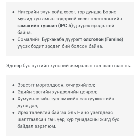
Нигерийн зүүн хойд хэсэг, тэр дундаа Борно
мужид хүн амын тодорхой хэсэг өлсгөлөнгийн
гамшгийн түвшин (IPC 5)
-д хүрэх эрсдэлтэй
байна.
Сомалийн Бурхакаба дүүрэгт
өлсгөлөн (Famine)
үүсэх бодит эрсдэл бий болсон байна.
Эдгээр бүс нутгийн хүнсний хямралын гол шалтгаан нь:
Зэвсэгт мөргөлдөөн, хүчирхийлэл;
Эдийн засгийн хүндрэлийн цочрол;
Хүмүүнлэгийн тусламжийн санхүүжилтийн
дутагдал;
Ирэх төлөвтэй байгаа Эль Нино үзэгдлээс
шалтгаалсан ган, үер, хур тунадасны жигд бус
байдал зэрэг юм.