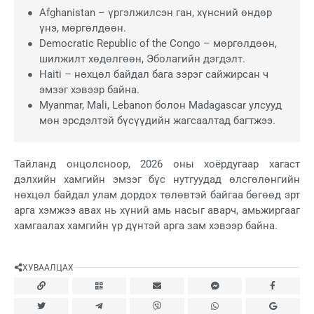
Afghanistan – үргэлжилсэн ган, хүнсний өндөр
үнэ, мөргөлдөөн.
Democratic Republic of the Congo – мөргөлдөөн,
шилжилт хөдөлгөөн, Эболагийн дэгдэлт.
Haiti – нөхцөл байдал бага зэрэг сайжирсан ч
эмзэг хэвээр байна.
Myanmar, Mali, Lebanon болон Madagascar улсууд
мөн эрсдэлтэй бүсүүдийн жагсаалтад багтжээ.
Тайланд онцолсноор, 2026 оны хоёрдугаар хагаст
дэлхийн хамгийн эмзэг бүс нутгуудад өлсгөлөнгийн
нөхцөл байдал улам дордох төлөвтэй байгаа бөгөөд эрт
арга хэмжээ авах нь хүний амь насыг аварч, амьжиргааг
хамгаалах хамгийн үр дүнтэй арга зам хэвээр байна.
ХУВААЛЦАХ