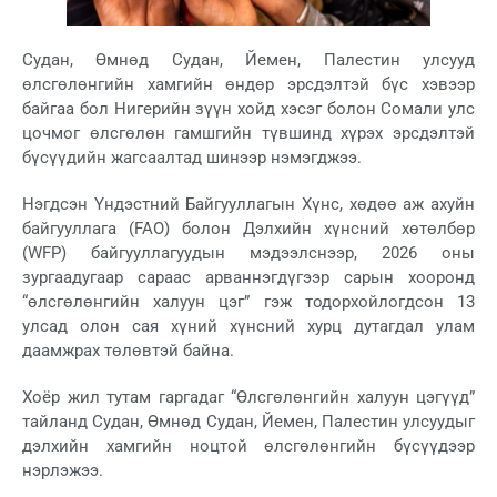
Судан, Өмнөд Судан, Йемен, Палестин улсууд
өлсгөлөнгийн хамгийн өндөр эрсдэлтэй бүс хэвээр
байгаа бол Нигерийн зүүн хойд хэсэг болон Сомали улс
цочмог өлсгөлөн гамшгийн түвшинд хүрэх эрсдэлтэй
бүсүүдийн жагсаалтад шинээр нэмэгджээ.
Нэгдсэн Үндэстний Байгууллагын Хүнс, хөдөө аж ахуйн
байгууллага (FAO) болон Дэлхийн хүнсний хөтөлбөр
(WFP) байгууллагуудын мэдээлснээр, 2026 оны
зургаадугаар сараас арваннэгдүгээр сарын хооронд
“өлсгөлөнгийн халуун цэг” гэж тодорхойлогдсон 13
улсад олон сая хүний хүнсний хурц дутагдал улам
даамжрах төлөвтэй байна.
Хоёр жил тутам гаргадаг “Өлсгөлөнгийн халуун цэгүүд”
тайланд Судан, Өмнөд Судан, Йемен, Палестин улсуудыг
дэлхийн хамгийн ноцтой өлсгөлөнгийн бүсүүдээр
нэрлэжээ.