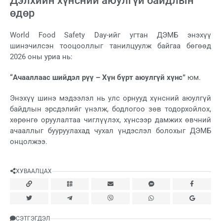
Дэлхийн хүнсний аюулгүй байдлын
өдөр
World Food Safety Day-ийг угтан ДЭМБ энэхүү
шинэчилсэн тооцооллыг танилцуулж байгаа бөгөөд
2026 оны уриа нь:
“Ачааллаас шийдэл рүү – Хүн бүрт аюулгүй хүнс”
юм.
Энэхүү шинэ мэдээлэл нь улс орнууд хүнсний аюулгүй
байдлын эрсдэлийг үнэлж, бодлогоо зөв тодорхойлох,
хөрөнгө оруулалтаа чиглүүлэх, хүнсээр дамжих өвчний
ачааллыг бууруулахад чухал үндэслэл болохыг ДЭМБ
онцолжээ.
ХУВААЛЦАХ
СЭТГЭГДЭЛ