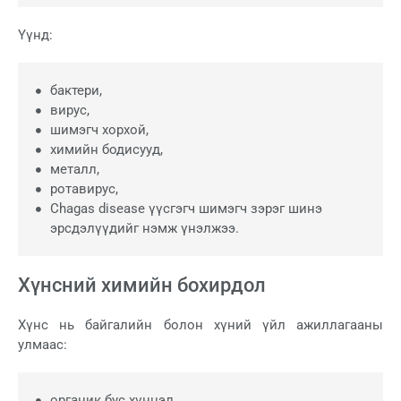
Үүнд:
бактери,
вирус,
шимэгч хорхой,
химийн бодисууд,
металл,
ротавирус,
Chagas disease үүсгэгч шимэгч зэрэг шинэ
эрсдэлүүдийг нэмж үнэлжээ.
Хүнсний химийн бохирдол
Хүнс нь байгалийн болон хүний үйл ажиллагааны
улмаас:
органик бус хүнцэл,