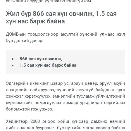
хөгжлийн асуудал үүсгэж болзошгүй юм.
Жил бүр 866 сая хүн өвчилж, 1.5 сая
хүн нас барж байна
ДЭМБ-ын тооцоолсноор аюултай хүнсний улмаас жил
бүр дэлхий даяар:
866 сая хүн өвчилж,
1.5 сая хүн нас барж байна.
Эдгээрийн ихэнхийг цэвэр ус, ариун цэвэр, эрүүл ахуйн
нөхцөлийг сайжруулах, хүнсний аюулгүй байдлын арга
хэмжээг хэрэгжүүлэх, эмнэлгийн тусламж үйлчилгээний
хүртээмжийг нэмэгдүүлэх замаар урьдчилан сэргийлэх
боломжтой гэж үзжээ.
Хэдийгээр 2000 оноос хойш хүнсээр дамжих өвчний
нийт ачаалал буурсан ч бүс нутгийн ялгаа хэвээр байгаа