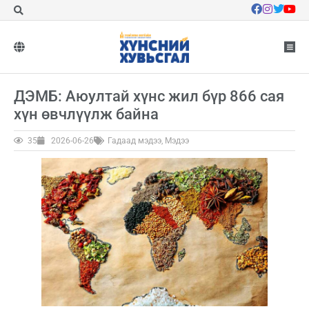
ДЭМБ: Аюултай хүнс жил бүр 866 сая
хүн өвчлүүлж байна
35
2026-06-26
Гадаад мэдээ
,
Мэдээ