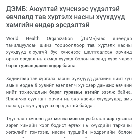
ДЭМБ: Аюултай хүнснээс үүдэлтэй
өвчлөлд тав хүртэлх насны хүүхдүүд
хамгийн өндөр эрсдэлтэй
World Health Organization (ДЭМБ)-аас өнөөдөр
танилцуулсан шинэ тооцооллоор тав хүртэлх насны
хүүхдүүд аюулгүй бус хүнснээс шалтгаалсан өвчинд
өртөх эрсдэл нь ахмад хүүхэд болон насанд хүрэгчдээс
бараг
гурван дахин өндөр
байна.
Хэдийгээр тав хүртэлх насны хүүхдүүд дэлхийн нийт хүн
амын ердөө
9
хувийг эзэлдэг ч хүнсээр дамжих өвчний
нийт тохиолдлын
бараг гуравны нэгийг
эзэлж байна.
Ялангуяа суулгалт өвчин нь энэ насны хүүхдүүдэд амь
насанд аюул учруулах эрсдэлтэй байдаг.
Түүнчлэн хүнсэн дэх
метил мөнгөн ус
болон
хар тугалга
зэрэг химийн хорт бодист өртөх нь хүүхдийн тархины
хөгжлийг гэмтээж, насан туршийн мэдрэлийн болон