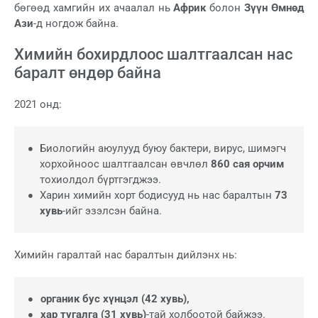
бөгөөд хамгийн их ачаалал нь
Африк
болон
Зүүн Өмнөд
Ази
-д ногдож байна.
Химийн бохирдлоос шалтгаалсан нас
баралт өндөр байна
2021 онд:
Биологийн аюулууд буюу бактери, вирус, шимэгч
хорхойноос шалтгаалсан өвчлөл
860 сая орчим
тохиолдол бүртгэгджээ.
Харин химийн хорт бодисууд нь нас баралтын
73
хувь
-ийг эзэлсэн байна.
Химийн гаралтай нас баралтын дийлэнх нь:
органик бус хүнцэл (42 хувь),
хар тугалга (31 хувь)
-тай холбоотой байжээ.