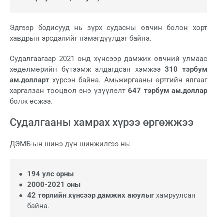
Эдгээр бодисууд нь зүрх судасны өвчин болон хорт
хавдрын эрсдэлийг нэмэгдүүлдэг байна.
Судалгаагаар 2021 онд хүнсээр дамжих өвчний улмаас
хөдөлмөрийн бүтээмж алдагдсан хэмжээ
310 тэрбум
ам.долларт
хүрсэн байна. Амьжиргааны өртгийн ялгааг
харгалзан тооцвол энэ үзүүлэлт
647 тэрбум ам.доллар
болж өсжээ.
Судалгааны хамрах хүрээ өргөжжээ
ДЭМБ-ын шинэ дүн шинжилгээ нь:
194 улс орны
2000-2021 оны
42 төрлийн хүнсээр дамжих аюулыг
хамруулсан
байна.