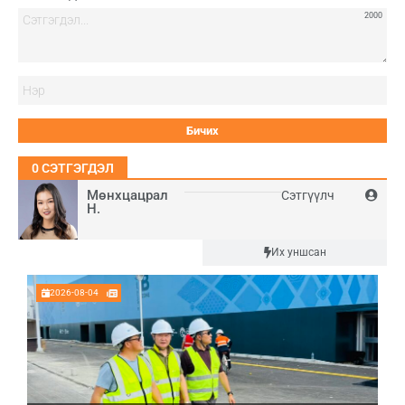
2000
Нэ
0
СЭТГЭГДЭЛ
Мөнхцацрал
Сэтгүүлч
Н.
Шинэ
Их уншсан
2026-08-04