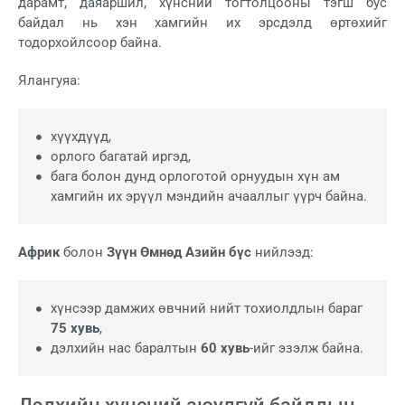
дарамт, даяаршил, хүнсний тогтолцооны тэгш бус
байдал нь хэн хамгийн их эрсдэлд өртөхийг
тодорхойлсоор байна.
Ялангуяа:
хүүхдүүд,
орлого багатай иргэд,
бага болон дунд орлоготой орнуудын хүн ам
хамгийн их эрүүл мэндийн ачааллыг үүрч байна.
Африк
болон
Зүүн Өмнөд Азийн бүс
нийлээд:
хүнсээр дамжих өвчний нийт тохиолдлын бараг
75 хувь
,
дэлхийн нас баралтын
60 хувь
-ийг эзэлж байна.