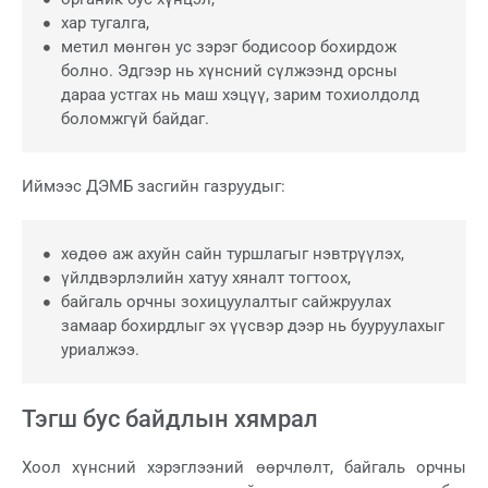
хар тугалга,
метил мөнгөн ус зэрэг бодисоор бохирдож
болно. Эдгээр нь хүнсний сүлжээнд орсны
дараа устгах нь маш хэцүү, зарим тохиолдолд
боломжгүй байдаг.
Иймээс ДЭМБ засгийн газруудыг:
хөдөө аж ахуйн сайн туршлагыг нэвтрүүлэх,
үйлдвэрлэлийн хатуу хяналт тогтоох,
байгаль орчны зохицуулалтыг сайжруулах
замаар бохирдлыг эх үүсвэр дээр нь бууруулахыг
уриалжээ.
Тэгш бус байдлын хямрал
Хоол хүнсний хэрэглээний өөрчлөлт, байгаль орчны