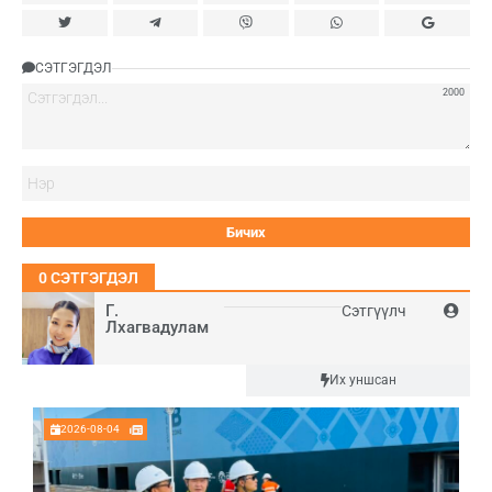
СЭТГЭГДЭЛ
2000
Нэ
0
СЭТГЭГДЭЛ
Г.
Сэтгүүлч
Лхагвадулам
Шинэ
Их уншсан
2026-08-04