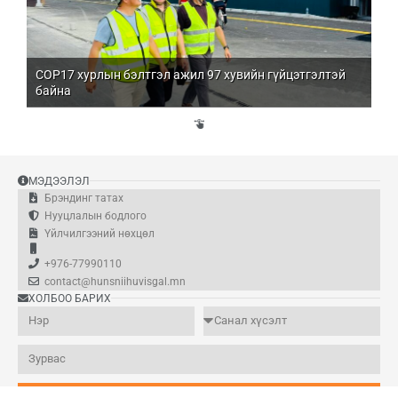
COP17 хурлын бэлтгэл ажил 97 хувийн гүйцэтгэлтэй
Мо
байна
бо
Үй
эд
МЭДЭЭЛЭЛ
Брэндинг татах
Нууцлалын бодлого
Үйлчилгээний нөхцөл
+976-77990110
contact@hunsniihuvisgal.mn
ХОЛБОО БАРИХ
Илгээх