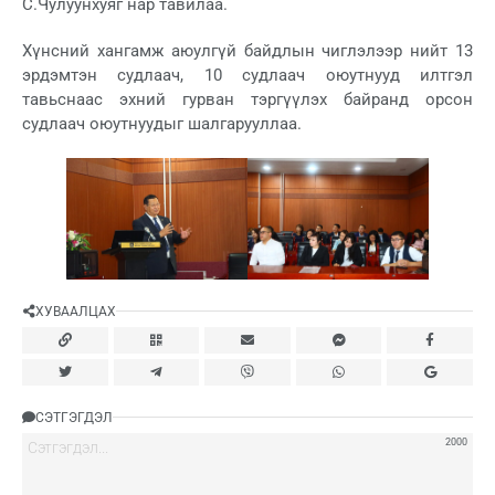
С.Чулуунхуяг нар тавилаа.
Хүнсний хангамж аюулгүй байдлын чиглэлээр нийт 13
эрдэмтэн судлаач, 10 судлаач оюутнууд илтгэл
тавьснаас эхний гурван тэргүүлэх байранд орсон
судлаач оюутнуудыг шалгарууллаа.
ХУВААЛЦАХ
СЭТГЭГДЭЛ
2000