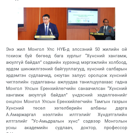
Энэ жил Монгол Улс НҮБ-д элссэний 50 жилийн ой
тохиож буй бөгөөд бага хурлыг “Хүнсний хангамж,
аюулгүй байдал” сэдвийн хүрээнд мэргэжлийн холбоод,
эрдэм шинжилгээний байгууллагууд, хүнсний салбарын
эрдэмтэн судлаачид, оюутан залуус оролцож хүнсний
чиглэлийн судалгааны ажлуудаа танилцуулахаас гадна
Монгол Улсын Ерөнхийлөгчийн санаачилсан “Хүнсний
хангамж аюулгүй байдал” үндэсний хөдөлгөөнийг
онцлон Монгол Улсын Ерөнхийлөгчийн Тамгын газрын
Хүнсний төсөл хөтөлбөрийн албаны дарга
А.Амаржаргал нээлтийн илтгэлийг Хүндэтгэлийн
илтгэлийг “Ус-Амьдралын хүнс” сэдвээр Монголын
усны академийн судлаач, доктор, профессор