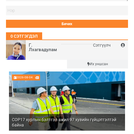
Нэ
0
СЭТГЭГДЭЛ
Г.
Сэтгүүлч
Лхагвадулам
Шинэ
Их уншсан
2026-08-04
COP17 хурлын бэлтгэл ажил 97 хувийн гүйцэтгэлтэй
Мо
байна
бо
Үй