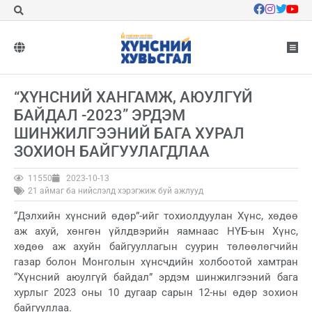
“ХҮНСНИЙ ХАНГАМЖ, АЮУЛГҮЙ
БАЙДАЛ -2023” ЭРДЭМ
ШИНЖИЛГЭЭНИЙ БАГА ХУРАЛ
ЗОХИОН БАЙГУУЛАГДЛАА
11550
2023-10-13
21 аймаг ба нийслэлд хэрэгжиж буй ажлууд
“Дэлхийн хүнсний өдөр”-ийг тохиолдуулан Хүнс, хөдөө
аж ахуй, хөнгөн үйлдвэрийн яамнаас НҮБ-ын Хүнс,
хөдөө аж ахуйн байгууллагын суурин төлөөлөгчийн
газар болон Монголын хүнсчдийн холбоотой хамтран
“Хүнсний аюулгүй байдал” эрдэм шинжилгээний бага
хурлыг 2023 оны 10 дугаар сарын 12-ны өдөр зохион
байгууллаа.