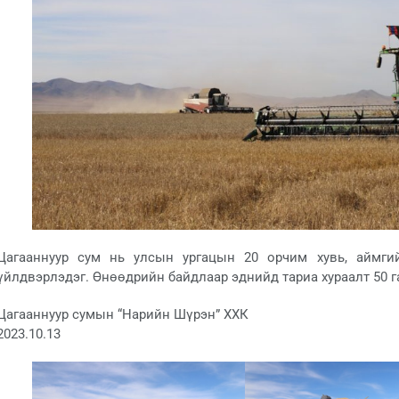
Цагааннуур сум нь улсын ургацын 20 орчим хувь, аймгий
үйлдвэрлэдэг. Өнөөдрийн байдлаар эднийд тариа хураалт 50 г
Цагааннуур сумын “Нарийн Шүрэн” ХХК
2023.10.13