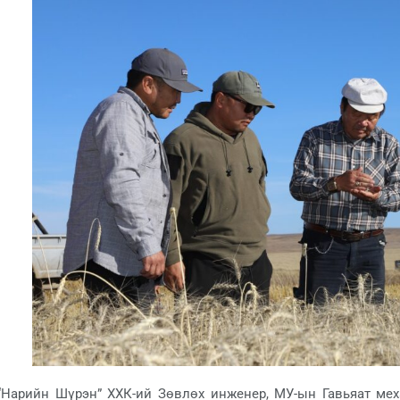
“Нарийн Шүрэн” ХХК-ий Зөвлөх инженер, МУ-ын Гавьяат ме