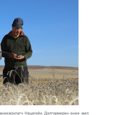
ханикжуулагч Нацагийн Дэлгэрмөрөн өнөө жил