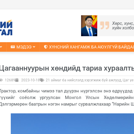
Хөрс, хүнс
хүйн холб
МЭДЭЭ
ХҮНСНИЙ ХАНГАМЖ БА АЮУЛГҮЙ БАЙДА
Цагааннуурын хөндийд тариа хураалт
12689
2023-10-18
21 аймаг ба нийслэлд хэрэгжиж буй ажлууд
,
Цаг үе
Трактор, комбайны чимээ тал дүүрэн нүргэлсэн энэ өдрүүдэд
түүхийг соёолж ургуулсан Монгол Улсын Хөдөлмөрийн 
Дэлгэрмөрөн баатрын нэгэн намрыг сурвалжлахаар “Нарийн Шү