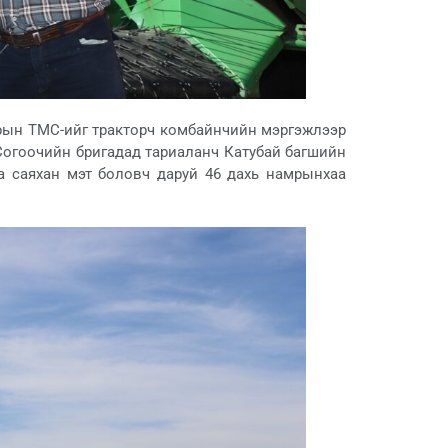
рын ТМС-ийг тракторч комбайнчийн мэргэжлээр
 Согоочийн бригадад тариаланч Катубай багшийн
а саяхан мэт боловч даруй 46 дахь намрынхаа