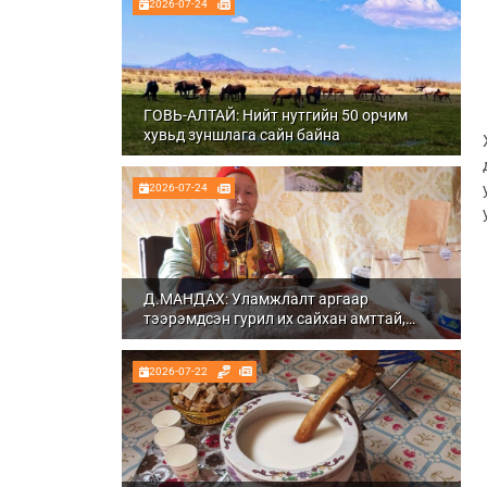
2026-07-24
ГОВЬ-АЛТАЙ: Нийт нутгийн 50 орчим
хувьд зуншлага сайн байна
2026-07-24
Д.МАНДАХ: Уламжлалт аргаар
тээрэмдсэн гурил их сайхан амттай,
шим тэжээлтэй болдог
2026-07-22