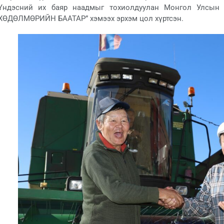
Үндэсний их баяр наадмыг тохиолдуулан Монгол Улсын
ХӨДӨЛМӨРИЙН БААТАР” хэмээх эрхэм цол хүртсэн.