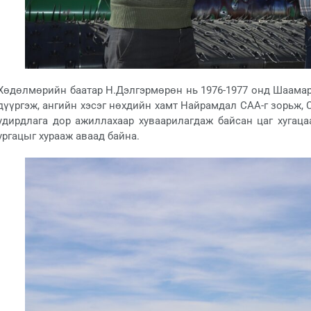
Хөдөлмөрийн баатар Н.Дэлгэрмөрөн нь 1976-1977 онд Шаама
дүүргэж, ангийн хэсэг нөхдийн хамт Найрамдал САА-г зорьж,
удирдлага дор ажиллахаар хуваарилагдаж байсан цаг хугаца
ургацыг хурааж аваад байна.