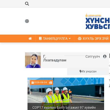
ТАНИЛЦУУЛГА
ХУУЛЬ ЭРХ ЗҮЙ
Г.
Сэтгүүлч
Лхагвадулам
Шинэ
Их уншсан
2026-08-04
COP17 хурлын бэлтгэл ажил 97 хувийн