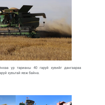
нхаа үр тарианы 40 гаруй хувийг дангаараа
аруй хувьтай явж байна.