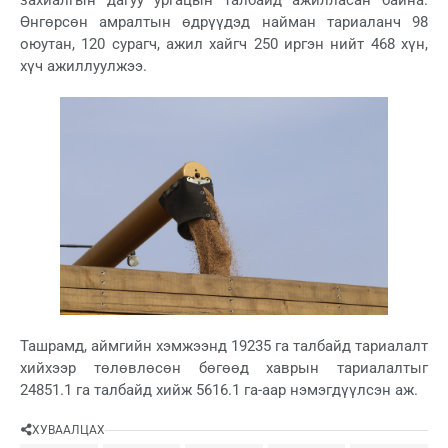
Өнгөрсөн амралтын өдрүүдэд найман тариаланч 98
оюутан, 120 сурагч, ажил хайгч 250 иргэн нийт 468 хүн,
хүч ажиллуулжээ.
Ташрамд, аймгийн хэмжээнд 19235 га талбайд тариалалт
хийхээр төлөвлөсөн бөгөөд хаврын тариалалтыг
24851.1 га талбайд хийж 5616.1 га-аар нэмэгдүүлсэн аж.
ХУВААЛЦАХ