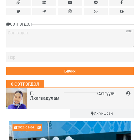
СЭТГЭГДЭЛ
2000
Нэ
0
СЭТГЭГДЭЛ
Г.
Сэтгүүлч
Лхагвадулам
Шинэ
Их уншсан
2026-08-04