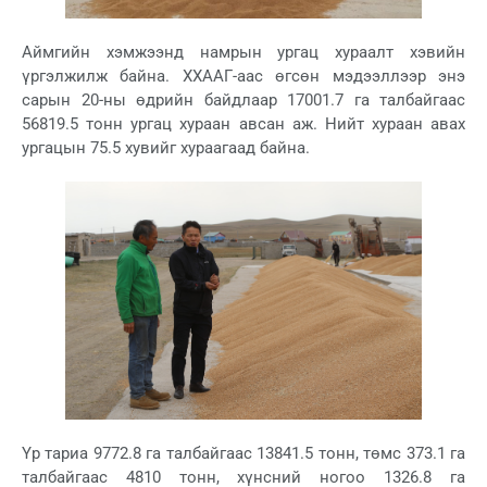
Аймгийн хэмжээнд намрын ургац хураалт хэвийн
үргэлжилж байна. ХХААГ-аас өгсөн мэдээллээр энэ
сарын 20-ны өдрийн байдлаар 17001.7 га талбайгаас
56819.5 тонн ургац хураан авсан аж. Нийт хураан авах
ургацын 75.5 хувийг хураагаад байна.
Үр тариа 9772.8 га талбайгаас 13841.5 тонн, төмс 373.1 га
талбайгаас 4810 тонн, хүнсний ногоо 1326.8 га