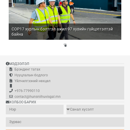
COP17 хурлын бэлтгэл ажил 97 хувийн гүйцэтгэлтэй
Мо
байна
бо
Үй
эд
МЭДЭЭЛЭЛ
Брэндинг татах
Нууцлалын бодлого
Үйлчилгээний нөхцөл
+976-77990110
contact@hunsniihuvisgal.mn
ХОЛБОО БАРИХ