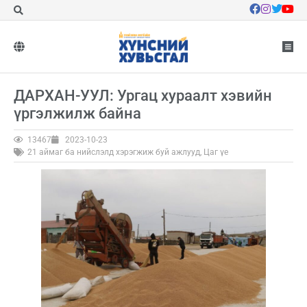
ДАРХАН-УУЛ: Ургац хураалт хэвийн
үргэлжилж байна
13467
2023-10-23
21 аймаг ба нийслэлд хэрэгжиж буй ажлууд
,
Цаг үе