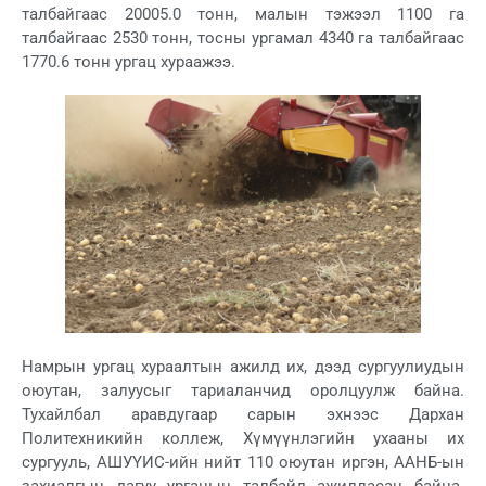
талбайгаас 20005.0 тонн, малын тэжээл 1100 га
талбайгаас 2530 тонн, тосны ургамал 4340 га талбайгаас
1770.6 тонн ургац хураажээ.
Намрын ургац хураалтын ажилд их, дээд сургуулиудын
оюутан, залуусыг тариаланчид оролцуулж байна.
Тухайлбал аравдугаар сарын эхнээс Дархан
Политехникийн коллеж, Хүмүүнлэгийн ухааны их
сургууль, АШУҮИС-ийн нийт 110 оюутан иргэн, ААНБ-ын
захиалгын дагуу ургацын талбайд ажилласан байна.