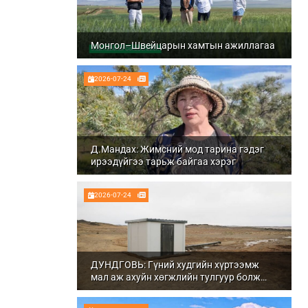
Монгол–Швейцарын хамтын ажиллагаа
2026-07-24
Д.Мандах: Жимсний мод тарина гэдэг
ирээдүйгээ тарьж байгаа хэрэг
2026-07-24
ДУНДГОВЬ: Гүний худгийн хүртээмж
мал аж ахуйн хөгжлийн тулгуур болж
байна