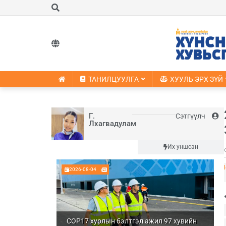
ТАНИЛЦУУЛГА
ХУУЛЬ ЭРХ ЗҮЙ
Г.
Сэтгүүлч
Лхагвадулам
Шинэ
Их уншсан
2026-08-04
COP17 хурлын бэлтгэл ажил 97 хувийн