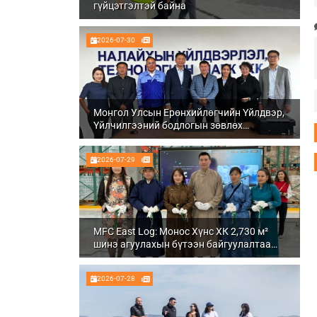
гүйцэтгэлтэй байна
2026-07-30
Монгол Улсын Ерөнхийлөгчийн Үйлдвэр,
Үйлчилгээний бодлогын зөвлөх
Ч.Даваабаяр Налайх дүүргийн
Үйлдвэрлэл, технологийн парк ХК болон
2026-07-29
Налуу-Ухаа эдийн засгийн тусгай бүсэд
ажиллалаа
MFC East Log: Монос Хүнс ХК 2,730 м²
шинэ агуулахын бүтээн байгуулалтаа
бүрэн дуусгаж, ашиглалтад орууллаа
2026-07-28