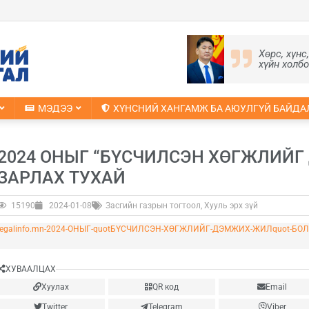
Хөрс, хүнс
хүйн холб
МЭДЭЭ
ХҮНСНИЙ ХАНГАМЖ БА АЮУЛГҮЙ БАЙДА
2024 ОНЫГ “БҮСЧИЛСЭН ХӨГЖЛИЙГ
ЗАРЛАХ ТУХАЙ
15190
2024-01-08
Засгийн газрын тогтоол
,
Хууль эрх зүй
legalinfo.mn-2024-ОНЫГ-quotБҮСЧИЛСЭН-ХӨГЖЛИЙГ-ДЭМЖИХ-ЖИЛquot-БО
ХУВААЛЦАХ
Хуулах
QR код
Email
Twitter
Telegram
Viber