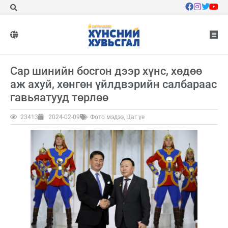
Сар шинийн босгон дээр хүнс, хөдөө
аж ахуй, хөнгөн үйлдвэрийн салбараас
гавьяатууд төрлөө
23413
2024-02-09
Фото мэдээ
,
Цаг үе