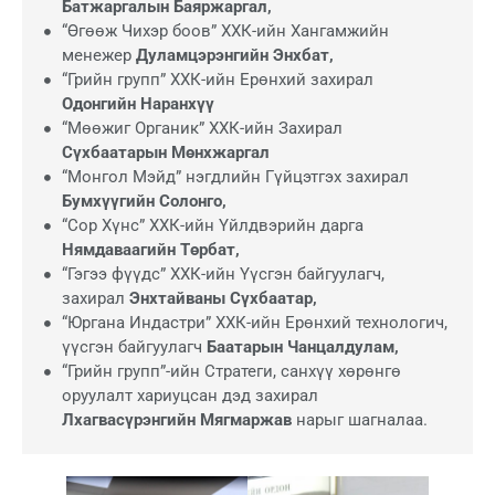
Батжаргалын Баяржаргал,
“Өгөөж Чихэр боов” ХХК-ийн Хангамжийн
менежер
Дуламцэрэнгийн Энхбат,
“Грийн групп” ХХК-ийн Ерөнхий захирал
Одонгийн Наранхүү
“Мөөжиг Органик” ХХК-ийн Захирал
Сүхбаатарын Мөнхжаргал
“Монгол Мэйд” нэгдлийн Гүйцэтгэх захирал
Бумхүүгийн Солонго,
“Сор Хүнс” ХХК-ийн Үйлдвэрийн дарга
Нямдаваагийн Төрбат,
“Гэгээ фүүдс” ХХК-ийн Үүсгэн байгуулагч,
захирал
Энхтайваны Сүхбаатар,
“Юргана Индастри” ХХК-ийн Ерөнхий технологич,
үүсгэн байгуулагч
Баатарын Чанцалдулам,
“Грийн групп”-ийн Стратеги, санхүү хөрөнгө
оруулалт хариуцсан дэд захирал
Лхагвасүрэнгийн Мягмаржав
нарыг шагналаа.