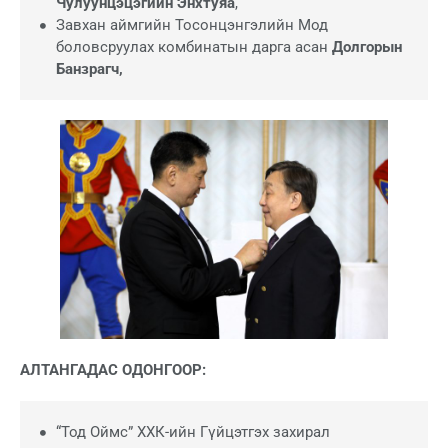
Чулуунцэцэгийн Энхтуяа
,
Завхан аймгийн Тосонцэнгэлийн Мод
боловсруулах комбинатын дарга асан
Долгорын
Банзрагч,
АЛТАНГАДАС ОДОНГООР:
“Тод Оймс” ХХК-ийн Гүйцэтгэх захирал