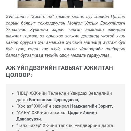
XVII жарны
“Хилэнт эх” хэмээх модон луу жилийн Цагаан
сарын баярыг тохиолдуулан Монгол Улсын Ерөнхийлөгч
Ухнаагийн Хүрэлсүх зарлиг гарган эрхэлсэн ажилдаа
амжилт гаргаж, эх орныхоо хөгжил дэвшилд үнэтэй хувь
нэмэр оруулан хүн амынхаа хүнсний манаанд зүтгэж буй
буй хүнс, хөдөө аж ахуй, хөнгөн үйлдвэрийн салбарын
баялаг бүтээгчдэд төрийн одон, медаль гардууллаа.
АЖ ҮЙЛДВЭРИЙН ГАВЬЯАТ АЖИЛТАН
ЦОЛООР
:
“НВЦ” ХХК-ийн Төлөөлөн Удирдах Зөвлөлийн
дарга
Бэгзжавын Цэрэндаваа,
“Хос аз” ХХК-ийн захирал
Намжаагийн Зоригт,
“ААББ” ХХК-ийн захирал
Цэдэн-Ишийн
Даваасүрэн,
“Талх чихэр” ХК-ийн талхны үйлдвэрийн дарга