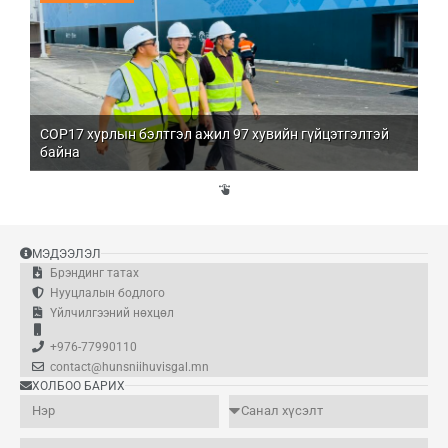
COP17 хурлын бэлтгэл ажил 97 хувийн гүйцэтгэлтэй
Мо
байна
бо
Үй
эд
МЭДЭЭЛЭЛ
Брэндинг татах
Нууцлалын бодлого
Үйлчилгээний нөхцөл
+976-77990110
contact@hunsniihuvisgal.mn
ХОЛБОО БАРИХ