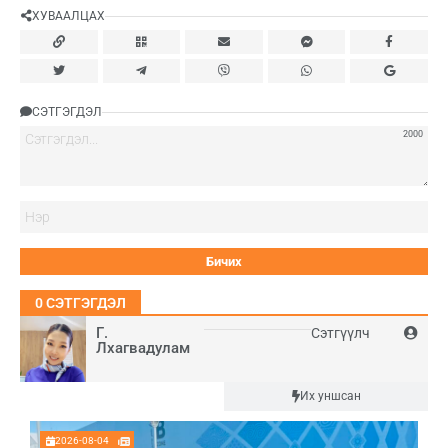
ХУВААЛЦАХ
СЭТГЭГДЭЛ
2000
Нэ
0
СЭТГЭГДЭЛ
Г.
Сэтгүүлч
Лхагвадулам
Шинэ
Их уншсан
2026-08-04