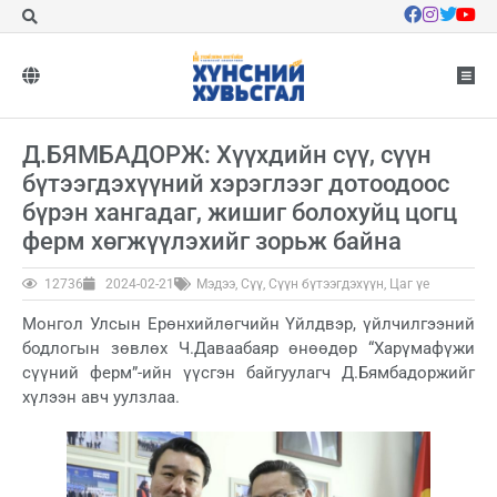
Д.БЯМБАДОРЖ: Хүүхдийн сүү, сүүн
бүтээгдэхүүний хэрэглээг дотоодоос
бүрэн хангадаг, жишиг болохуйц цогц
ферм хөгжүүлэхийг зорьж байна
12736
2024-02-21
Мэдээ
,
Сүү
,
Сүүн бүтээгдэхүүн
,
Цаг үе
Монгол Улсын Ерөнхийлөгчийн Үйлдвэр, үйлчилгээний
бодлогын зөвлөх Ч.Даваабаяр өнөөдөр “Харүмафүжи
сүүний ферм”-ийн үүсгэн байгуулагч Д.Бямбадоржийг
хүлээн авч уулзлаа.