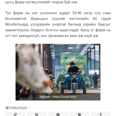
цогц ферм хөгжүүлэхийг зорьж буй юм.
Тус ферм нь нэг үнээнээс өдөрт 35-40 литр сүү саах
боломжтой Францын сүүний чиглэлийн 60 гаруй
Монбельярд үүлдэрийн үхэртэй бөгөөд үхрийн баасыг
хуримтлуулж, бордоо болгон ашигладаг буюу уг ферм нь
огт хог хаягдалгүй, эко эрчимжсэн мал аж ахуй аж.
Зургийг: https://itoim.mn/
ХУВААЛЦАХ