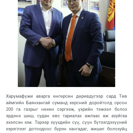
Харүмафүжи аварга өнгөрсөн дөрөвдүгээр сард Төв
аймгийн Баянхангай суманд хөрсний доройтолд орсон
200 га газрыг нөхөн сэргээж, үхрийн тэжээл болох
эрдэнэ шиш, судан өвс тариалах ажлаас аж ахуйгаа
эхэлсэн юм. Тэрээр хүүхдийн сүү, сүүн бүтээгдэхүүний
хэрэглээг дотоодоос бүрэн хангадаг, жишиг болохуйц