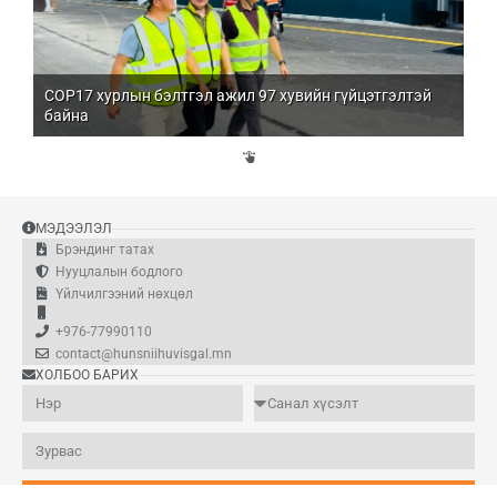
COP17 хурлын бэлтгэл ажил 97 хувийн гүйцэтгэлтэй
Мо
байна
бо
Үй
эд
МЭДЭЭЛЭЛ
Брэндинг татах
Нууцлалын бодлого
Үйлчилгээний нөхцөл
+976-77990110
contact@hunsniihuvisgal.mn
ХОЛБОО БАРИХ