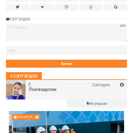
СЭТГЭГДЭЛ
2000
Нэ
0
СЭТГЭГДЭЛ
Г.
Сэтгүүлч
Лхагвадулам
Шинэ
Их уншсан
2026-08-04