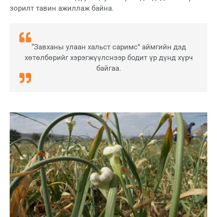
зорилт тавин ажиллаж байна.
“Завханы улаан хальст саримс” аймгийн дэд
хөтөлбөрийг хэрэгжүүлснээр бодит үр дүнд хүрч
байгаа.