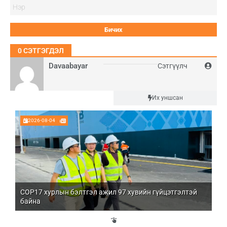
Нэ
0
СЭТГЭГДЭЛ
Davaabayar
Сэтгүүлч
Шинэ
Их уншсан
2026-08-04
COP17 хурлын бэлтгэл ажил 97 хувийн гүйцэтгэлтэй
Мо
байна
бо
Үй
эд