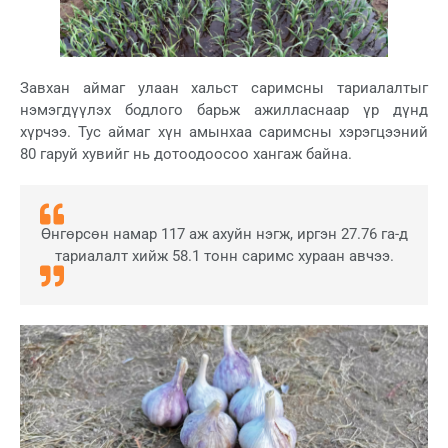
Завхан аймаг улаан хальст саримсны тариалалтыг
нэмэгдүүлэх бодлого барьж ажилласнаар үр дүнд
хүрчээ. Тус аймаг хүн амынхаа саримсны хэрэгцээний
80 гаруй хувийг нь дотоодоосоо хангаж байна.
Өнгөрсөн намар 117 аж ахуйн нэгж, иргэн 27.76 га-д
тариалалт хийж 58.1 тонн саримс хураан авчээ.