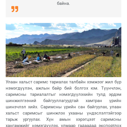
байна.
Улаан хальст саримс тариалах талбайн хэмжээг жил бүр
нэмэгдүүлэн, ажлын байр бий болгох юм. Түүнчлэн,
саримсны тариалалтыг нэмэгдүүлэхийн тулд эрдэм
шинжилгээний байгууллагуудтай хамтран үрийн
шинэчлэл хийх. Саримсны үрийн сан байгуулах, улаан
хальст саримсыг шинжлэх ухааны үндэслэлтэйгээр
тарьж ургуулах. Хүн амын хэрэгцээт саримсны
хангамжийг нэмэгдүүлэх, улмаар гадаадад экспортлох