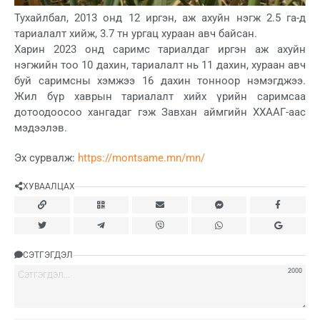
Тухайлбал, 2013 онд 12 иргэн, аж ахуйн нэгж 2.5 га-д
тариалалт хийж, 3.7 тн ургац хураан авч байсан.
Харин 2023 онд саримс тариалдаг иргэн аж ахуйн
нэгжийн тоо 10 дахин, тариалалт нь 11 дахин, хураан авч
буй саримсны хэмжээ 16 дахин тонноор нэмэгджээ.
Жил бүр хаврын тариалалт хийх үрийн саримсаа
дотоодоосоо хангадаг гэж Завхан аймгийн ХХААГ-аас
мэдээлэв.
Эх сурвалж:
https://montsame.mn/mn/
ХУВААЛЦАХ
СЭТГЭГДЭЛ
2000