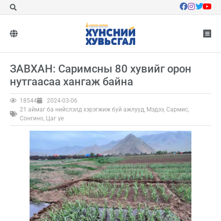
ЗАВХАН: Саримсны 80 хувийг орон
нутгаасаа хангаж байна
18544
2024-03-06
21 аймаг ба нийслэлд хэрэгжиж буй ажлууд
,
Мэдээ
,
Сармис
,
Сонгино
,
Цаг үе