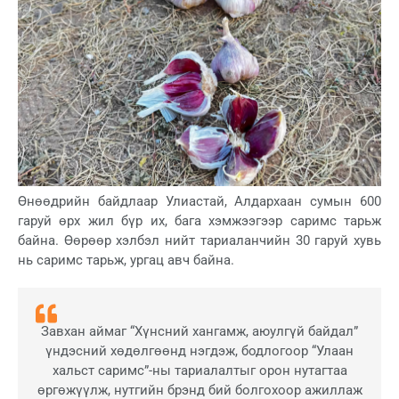
Өнөөдрийн байдлаар Улиастай, Алдархаан сумын 600
гаруй өрх жил бүр их, бага хэмжээгээр саримс тарьж
байна. Өөрөөр хэлбэл нийт тариаланчийн 30 гаруй хувь
нь саримс тарьж, ургац авч байна.
Завхан аймаг “Хүнсний хангамж, аюулгүй байдал”
үндэсний хөдөлгөөнд нэгдэж, бодлогоор “Улаан
хальст саримс”-ны тариалалтыг орон нутагтаа
өргөжүүлж, нутгийн брэнд бий болгохоор ажиллаж