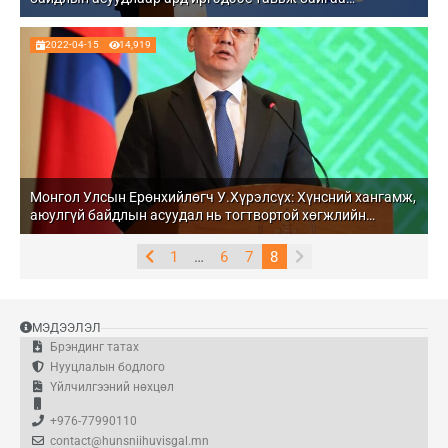
шаардлагыг төрийн байгууллагууд түргэн шуурхай хянан
шалгаж, зохих арга хэмжээг авах ёстой
2022-04-15
14,919
Монгол Улсын Ерөнхийлөгч У.Хүрэлсүх: Хүнсний хангамж,
аюулгүй байдлын асуудал нь тогтвортой хөгжлийн
хамгийн гол суурь баталгаа
1
…
6
7
8
МЭДЭЭЛЭЛ
Брэндинг татах
Нууцлалын бодлого
Үйлчилгээний нөхцөл
+976-77990110
contact@hunsniihuvisgal.mn