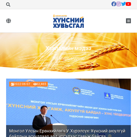
Хэвлэлийн мэдээ
(86 мэдээ олдлоо)
2022-06-07
32,465
Монгол Улсын Ерөнхийлөгч У.Хүрэлсүх: Хүнсний аюулгүй
байдлын асуудлаар ард иргэдээс тавьж байгаа