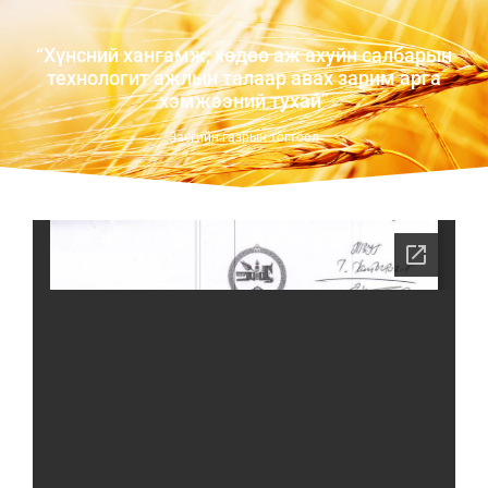
“Хүнсний хангамж, хөдөө аж ахуйн салбарын
технологит ажлын талаар авах зарим арга
хэмжээний тухай”
Засгийн газрын тогтоол