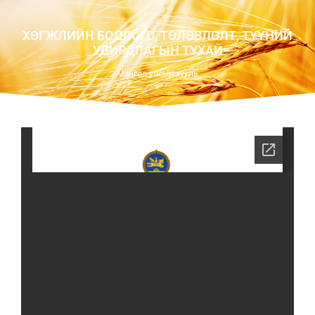
ХӨГЖЛИЙН БОДЛОГО, ТӨЛӨВЛӨЛТ, ТҮҮНИЙ
УДИРДЛАГЫН ТУХАЙ
Монгол улсын хууль