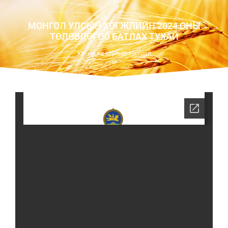
МОНГОЛ УЛСЫН ХӨГЖЛИЙН 2024 ОНЫ
ТӨЛӨВЛӨГӨӨ БАТЛАХ ТУХАЙ
Улсын их хурлын тогтоол