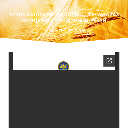
ХУУЛЬ БАТАЛСАНТАЙ ХОЛБОГДУУЛАН АВАХ
ЗАРИМ АРГА ХЭМЖЭЭНИЙ ТУХАЙ
Улсын их хурлын тогтоол