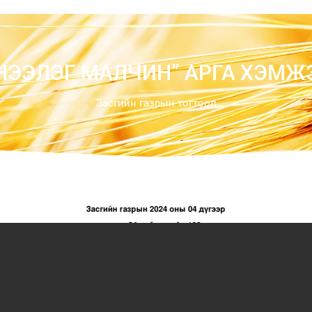
НЭЭЛЭГ МАЛЧИН” АРГА ХЭМЖ
Засгийн газрын тогтоол