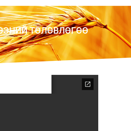
ЭЭНИЙ ТӨЛӨВЛӨГӨӨ