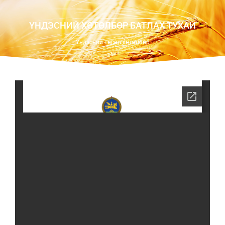
ҮНДЭСНИЙ ХӨТӨЛБӨР БАТЛАХ ТУХАЙ
Үндэсний төсөл хөтөлбөр