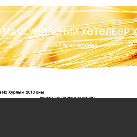
 МАЛ” ҮНДЭСНИЙ ХӨТӨЛБӨР 
Үндэсний төсөл хөтөлбөр