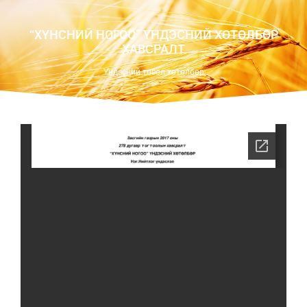
“ХҮНСНИЙ НОГОО” ҮНДЭСНИЙ ХӨТӨЛБӨР
ХАВСРАЛТ
Үндэсний төсөл хөтөлбөр