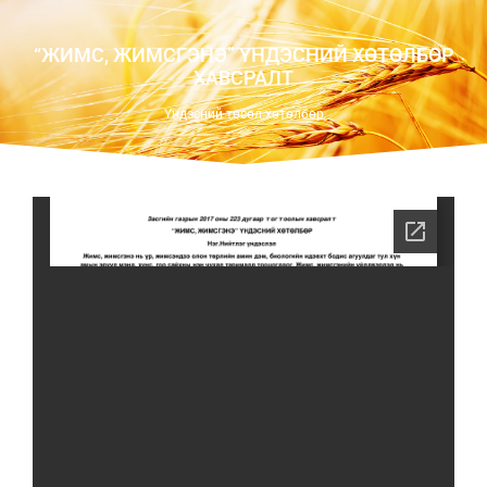
“ЖИМС, ЖИМСГЭНЭ” ҮНДЭСНИЙ ХӨТӨЛБӨР
ХАВСРАЛТ
Үндэсний төсөл хөтөлбөр