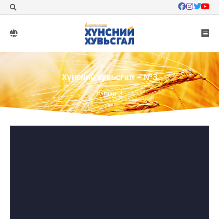
Хүнсний хувьсгал – №3
Дугаар: 3