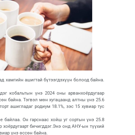
тад хамгийн ашигтай бүтээгдэхүүн болоод байна.
ддэг кобальтын үнэ 2024 оны арванхоёрдугаар
сөн байна. Тэгвэл мөн хугацаанд алтны үнэ 25.6
торт ашигладаг родиум 18.1%, зэс 15 хувиар тус
е байлаа. Он гарснаас хойш уг сортын үнэ 25.8
р хоёрдугаарт бичигддэг.Энэ онд АНУ-ын түүхий
увиар үнэ өссөн байна.