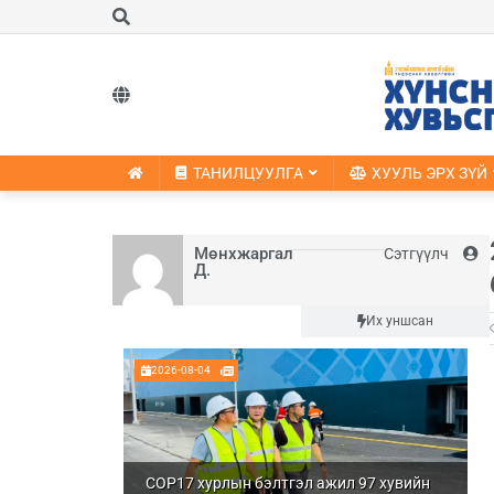
ТАНИЛЦУУЛГА
ХУУЛЬ ЭРХ ЗҮЙ
Мөнхжаргал
Сэтгүүлч
Д.
Шинэ
Их уншсан
2026-08-04
COP17 хурлын бэлтгэл ажил 97 хувийн