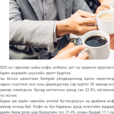
2025 он гарснаас хойш кофе, кобальт, алт нь хөрөнгө оруулал
Харин жүржийн шүүсийн эрэлт буурчээ.
Ган болон цахилгаан батерей үйлдвэрлэхэд өргөн хэрэглэг
сарын сүүлчээс энэ оны дөрөвдүгээр сар хүртэл 39 хувиар өс
хувиар нэмэгдсэн. Бусад металлын хувьд ган 22.3%, катализа
тус өссөн.
Хөдөө аж ахуйн хамгийн үнэтэй бүтээгдэхүүн нь арабика коф
хувиар өсөөд буй. Кофе нь бүх барааны дунд өсөлтийн хурдаа
эдийн бирж дээр шар буурцгийн тос 21.4%, улаан буудай 11.1 х