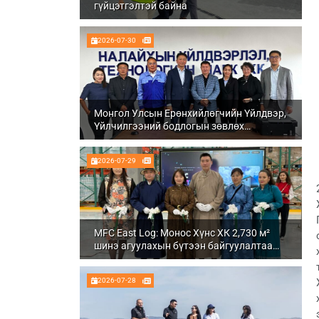
гүйцэтгэлтэй байна
2026-07-30
Монгол Улсын Ерөнхийлөгчийн Үйлдвэр,
Үйлчилгээний бодлогын зөвлөх
Ч.Даваабаяр Налайх дүүргийн
Үйлдвэрлэл, технологийн парк ХК болон
2026-07-29
Налуу-Ухаа эдийн засгийн тусгай бүсэд
ажиллалаа
MFC East Log: Монос Хүнс ХК 2,730 м²
шинэ агуулахын бүтээн байгуулалтаа
бүрэн дуусгаж, ашиглалтад орууллаа
2026-07-28