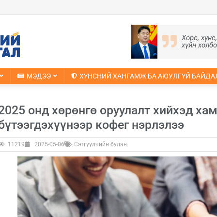
Хөрс, хүнс
хүйн холб
МЭДЭЭ
ХҮНСНИЙ ХАНГАМЖ БА АЮУЛГҮЙ БАЙДА
2025 онд хөрөнгө оруулалт хийхэд ха
бүтээгдэхүүнээр кофег нэрлэлээ
11219
2025-05-06
Сэтгүүлчийн булан