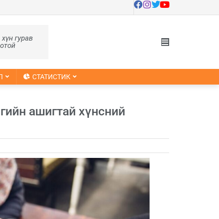
, хүн гурав
оотой
Л
СТАТИСТИК
мгийн ашигтай хүнсний