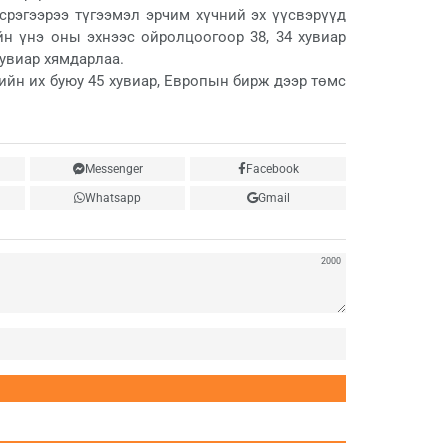
эсрэгээрээ түгээмэл эрчим хүчний эх үүсвэрүүд
йн үнэ оны эхнээс ойролцоогоор 38, 34 хувиар
хувиар хямдарлаа.
йн их буюу 45 хувиар, Европын бирж дээр төмс
Messenger
Facebook
Whatsapp
Gmail
2000
Нэр