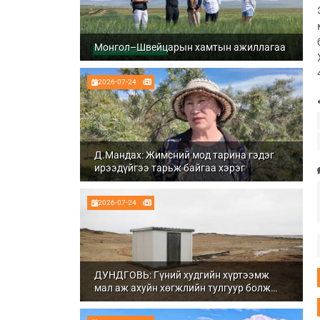
Монгол–Швейцарын хамтын ажиллагаа
2026-07-24
Д.Мандах: Жимсний мод тарина гэдэг
ирээдүйгээ тарьж байгаа хэрэг
2026-07-24
ДУНДГОВЬ: Гүний худгийн хүртээмж
мал аж ахуйн хөгжлийн тулгуур болж
байна