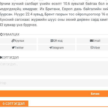
Эрчим хүчний салбарт үнийн өсөлт 10.6 хувьтай байгаа бол 
мэдэгдэхүйц хямдрав: Их Британи, Европ дахь байгалийн хи
буурсан. Нүүрс 22.4 хувьд, Брент газрын тос ойролцоогоор 16 
Хүнсний сагснаас жүржийн шүүс оны эхний дөрвөн сард хамги
43 хувиар үнэ буурчээ.
ХУВААЛЦАХ
Хуулах
QR код
Email
Twitter
Telegram
Viber
СЭТГЭГДЭЛ
0
СЭТГЭГДЭЛ