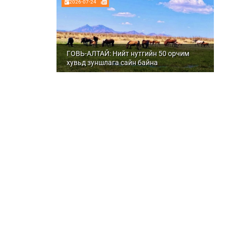
2026-07-24
ГОВЬ-АЛТАЙ: Нийт нутгийн 50 орчим
хувьд зуншлага сайн байна
2026-07-24
Д.МАНДАХ: Уламжлалт аргаар
тээрэмдсэн гурил их сайхан амттай,
шим тэжээлтэй болдог
2026-07-22
МЭДЭЭЛЭЛ
Брэндинг татах
+976-77
Нууцлалын бодлого