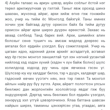
4) Ахуйн талаас нь ариун цэвэр, ахуйн соёлыг ёстой нэг
төрөл арилжуулчхав уу гэлтэй. Таныг явж ороход шинэ
шаазан, жүнзэнд айраг, архи хийж өгнө гэж гонжийн
жоо, учир нь тийм ёс Монголд байхгүй. Таны өмнөх
зочин ууж байгаад дутуу орхисон байх ба тийм дутуу
орхисон айраг архи ширээ дүүрэн өрөөстэй. Захаас нь
аваад сэлбээд Танд барих вий. Архи, шимийнх алин
болохыг сөнө түшигч нь амсаж мэдээд дээрээс нь
аягалах бол ердийн үзэгдэл. Бүү сэжиглээрэй. Учир нь
цагаан идээ, идээний дээж архийг асгадаггүй, асгавал
муу ёр гэсэн монгол заншилтай тул хэн нэгний уусантай
нийлээд хэд хэдэн хүний (хэдэн ч хүн байж болно) шүлс
холилдоод ходоод руу чинь орж явчихна гэсэн үг.
Шүлсээр юу юу халддаг билээ, тэр ч дүүрч, халдварт шар,
гэдэсний өвчин үүсгэгч нян, энэ тэр гэвэл Та монгол
айлын найр руу бүү зүглэ. Архи, айрагт пологтсон улсын
бөөлжис дан жорлонгийн хоолойгоор явдаг гэж бүү
эндүүрээрэй. Дэргэд чинь бөөлжих бол ердийн үзэгдэл,
эхнэрүүд хэл үггүй цэвэрлэчихнэ. Ялаа батгана шавсан
найрын ширээ, тамхины цэнхэртсэн утаа, угаадас, аяга