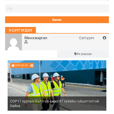
Нэ
0
СЭТГЭГДЭЛ
Мөнхжаргал
Сэтгүүлч
Д.
Шинэ
Их уншсан
2026-08-04
COP17 хурлын бэлтгэл ажил 97 хувийн гүйцэтгэлтэй
Мо
байна
бо
Үй