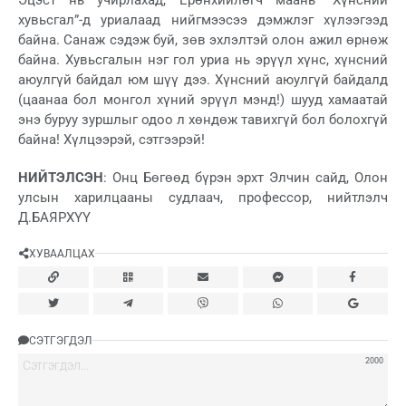
хувьсгал”-д уриалаад нийгмээсээ дэмжлэг хүлээгээд
байна. Санаж сэдэж буй, зөв эхлэлтэй олон ажил өрнөж
байна. Хувьсгалын нэг гол уриа нь эрүүл хүнс, хүнсний
аюулгүй байдал юм шүү дээ. Хүнсний аюулгүй байдалд
(цаанаа бол монгол хүний эрүүл мэнд!) шууд хамаатай
энэ буруу зуршлыг одоо л хөндөж тавихгүй бол болохгүй
байна! Хүлцээрэй, сэтгээрэй!
НИЙТЭЛСЭН
: Онц Бөгөөд бүрэн эрхт Элчин сайд, Олон
улсын харилцааны судлаач, профессор, нийтлэлч
Д.БАЯРХҮҮ
ХУВААЛЦАХ
СЭТГЭГДЭЛ
2000