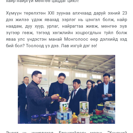
хайр найргүй мөнгөө цацдаг цикл!
Xүмүүн төрөлхтөн XXI зуунаа алхчхаад даруй эхний 23
дэх жилээ үдэж явахад зэрлэг нь цэнгэл болж, найр
наадам, дуу хуур, урлаг, найрагтаа живж, мөнгөө зүв
зүгээр гөвж, тэгээд хөгжлийн хоцрогдлын туйл болж
яваа улс үндэстэн манай Монголоос өөр дэлхийд хэд
бий бол? Тоолоод үз дээ. Лав ихгүй дэг ээ!
Эцэст нь учирлахад, Ерөнхийлөгч маань “Хүнсний