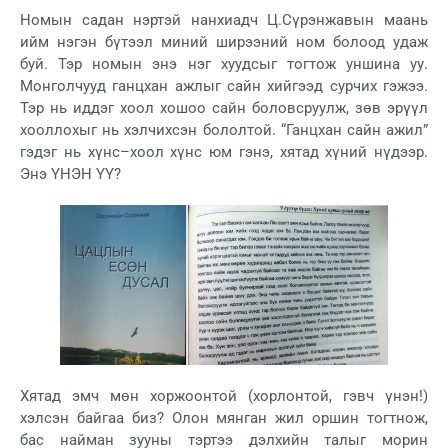
Номын садан нэртэй нанхиадч Ц.Сүрэнжавын маань
ийм нэгэн бүтээл миний ширээний ном болоод удаж
буй. Тэр номын энэ нэг хуудсыг тогтож уншина уу.
Монголчууд ганцхан ажлыг сайн хийгээд сурчих гэжээ.
Тэр нь иддэг хоол хошоо сайн боловсруулж, зөв эрүүл
хооллохыг нь хэлчихсэн бололтой. “Ганцхан сайн ажил”
гэдэг нь хүнс–хоол хүнс юм гэнэ, хятад хүний нүдээр.
Энэ ҮНЭН ҮҮ?
Хятад эмч мөн хоржоонтой (хорлонтой, гэвч үнэн!)
хэлсэн байгаа биз? Олон мянган жил оршин тогтнож,
бас найман зууны тэртээ дэлхийн талыг морин