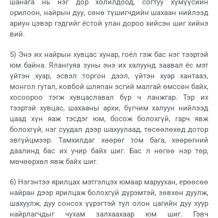
шанага нь нэг дор холилдоод, согтуу хүмүүсийн
орилоон, найрын дуу, сөнө түшигчдийн шахаан нийлээд
ариун цэвэр гэдгийг ёстой улан дороо хийсэн шиг хийнэ
вий.
5) Энэ их найрын хувцас хунар, гоёл гэж бас нэг тээртэй
юм байна. Ялангуяа зуны энэ их халуунд заавал ёс мэт
үйтэн хуар, эсвэл торгон дээл, үйтэн хуар хантааз,
монгол гутал, ковбой шляпан эсгий малгай өмссөн байх,
хосоороо тэгж хувцаславал бүр ч ланжгар. Тэр их
тээртэй хувцас, шахааны архи, бүгчим халуун нийлээд
цаад хүн яаж тэсдэг юм, босож болохгүй, гарч явж
болохгүй, нэг суудал дээр шахуулаад, төсөөлөхөд дотор
эвгүйцмээр. Тамхилдаг хөөрөг том бага, хөөрөгний
даалинд бас их учир байх шиг. Бас л нөгөө нэр төр,
мөчөөрхөл явж байх шиг.
6) Нэгэнтээ ярилцах мэтгэлцэх юмаар маруухан, ерөөсөө
найран дээр ярилцаж болохгүй дүрэмтэй, зөвхөн дуулж,
шахуулж, дуу сонсох үүрэгтэй тул олон цагийн дуу хуур
найрлагчдыг чухам залхаахаар юм шиг. Гэвч