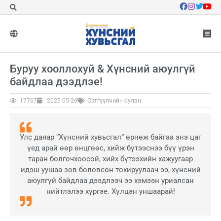
Буруу хооллохуй & Хүнсний аюулгүй
байдлаа дээдлэе!
17767
2025-05-26
Сэтгүүлчийн булан
Улс даяар “Хүнсний хувьсгал” өрнөж байгаа энэ цаг
үед арай өөр өнцгөөс, хийж бүтээснээ бүү үрэн
таран болгочхоосой, хийх бүтээхийн хажуугаар
идэш уушаа зөв боловсон тохируулаач ээ, хүнсний
аюулгүй байдлаа дээдлээч ээ хэмээн уриалсан
нийтлэлээ хүргэе. Хүлцэн уншаарай!