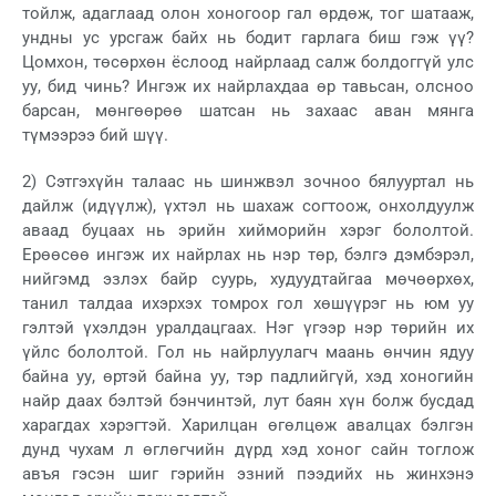
тойлж, адаглаад олон хоногоор гал өрдөж, тог шатааж,
ундны ус урсгаж байх нь бодит гарлага биш гэж үү?
Цомхон, төсөрхөн ёслоод найрлаад салж болдоггүй улс
уу, бид чинь? Ингэж их найрлахдаа өр тавьсан, олсноо
барсан, мөнгөөрөө шатсан нь захаас аван мянга
түмээрээ бий шүү.
2) Сэтгэхүйн талаас нь шинжвэл зочноо бялууртал нь
дайлж (идүүлж), үхтэл нь шахаж согтоож, онхолдуулж
аваад буцаах нь эрийн хийморийн хэрэг бололтой.
Ерөөсөө ингэж их найрлах нь нэр төр, бэлгэ дэмбэрэл,
нийгэмд эзлэх байр суурь, худуудтайгаа мөчөөрхөх,
танил талдаа ихэрхэх томрох гол хөшүүрэг нь юм уу
гэлтэй үхэлдэн уралдацгаах. Нэг үгээр нэр төрийн их
үйлс бололтой. Гол нь найрлуулагч маань өнчин ядуу
байна уу, өртэй байна уу, тэр падлийгүй, хэд хоногийн
найр даах бэлтэй бэнчинтэй, лут баян хүн болж бусдад
харагдах хэрэгтэй. Харилцан өгөлцөж авалцах бэлгэн
дунд чухам л өглөгчийн дүрд хэд хоног сайн тоглож
авъя гэсэн шиг гэрийн эзний пээдийх нь жинхэнэ