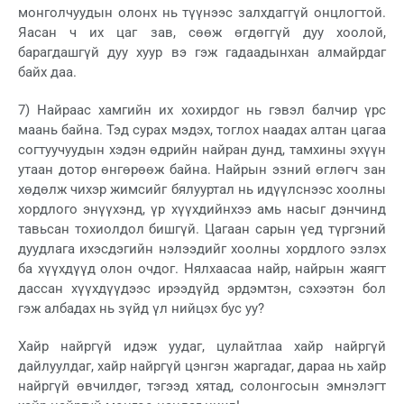
монголчуудын олонх нь түүнээс залхдаггүй онцлогтой.
Яасан ч их цаг зав, сөөж өгдөггүй дуу хоолой,
барагдашгүй дуу хуур вэ гэж гадаадынхан алмайрдаг
байх даа.
7) Найраас хамгийн их хохирдог нь гэвэл балчир үрс
маань байна. Тэд сурах мэдэх, тоглох наадах алтан цагаа
согтуучуудын хэдэн өдрийн найран дунд, тамхины эхүүн
утаан дотор өнгөрөөж байна. Найрын эзний өглөгч зан
хөдөлж чихэр жимсийг бялууртал нь идүүлснээс хоолны
хордлого энүүхэнд, үр хүүхдийнхээ амь насыг дэнчинд
тавьсан тохиолдол бишгүй. Цагаан сарын үед түргэний
дуудлага ихэсдэгийн нэлээдийг хоолны хордлого эзлэх
ба хүүхдүүд олон очдог. Нялхаасаа найр, найрын жаягт
дассан хүүхдүүдээс ирээдүйд эрдэмтэн, сэхээтэн бол
гэж албадах нь зүйд үл нийцэх бус уу?
Хайр найргүй идэж уудаг, цулайтлаа хайр найргүй
дайлуулдаг, хайр найргүй цэнгэн жаргадаг, дараа нь хайр
найргүй өвчилдөг, тэгээд хятад, солонгосын эмнэлэгт