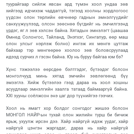
туурайгаар сийлж явсан ард түмэн хоол ундаа зөв
хийгээд идчихэж чаддаггүй, тэгээд хоолны хордлогоос
үүдсэн олон төрлийн өвчнөөр гаднын эмнэлгүүдийг
санхүүжүүлээд, олсон зөөснөө бүгдийг нь эмчилгээнд
үрдэг, яг л зөв хэлсэн байна. Хятадын эмнэлэгт (цаашаа
Өмнөд Солонгос, Тайланд, Энэтхэг, Сингапур, өөр маш
олон улсыг нэрлэж болно) ингэж их мөнгө цутгаж
байхаар тэр мөнгөөрөө хоолоо зөв боловсруулаад
идээд сурчих л гэсэн байна. Юу нь буруу байгаа юм бэ?
Хүнс тэжээлээ өөрсдөө бэлтгэдэг, бүтээдэг болсон
монголчууд минь хятад эмчийн зөвлөгөөнд бүү
эмзэглэ. Хийж бүтээлээ гээд дараа нь хоол хошны
асуудлаар эмнэлгийн хаалга татаад баймааргүй байна.
XXI зууны соёлжсон энэ цаг дор түүнийгээ гээчих.
Хоол нь ямагт хор болдог сонгодог жишээ болсон
МОНГОЛ НАЙР-ын тухай олон жилийн турш би бичиж
ярьж, ухуулж ирсэн дээ. Хайр найргүй идэж уудаг, хайр
найргүй цэнгэн жаргадаг, дараа нь хайр найргүй