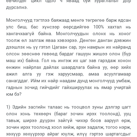
өвчилдөг цикл одоо ч яваад буй зураглалыг дор
дүрсэлнэ.
Монголчууд тэгтлээ баяжаад мөнгө төгрөгөө барж ядсан
улс биш, бас хүнсээр өөрсдийгөө 100% хахтал нь
хангачхаагүй байна. Монголчуудын олонх нь хоног
тоолж өл залгаж яваа хэвээрээ. Дөнгөн данган дэвжин
дээшлэх нь үү гэтэл Цагаан сар, зун намрын их найранд
олсон зөөснөө гөвөөд бардаг гашуун жишээ олон (бүр
маш их) байна. Гол нь ингэж их цаг зав гарздаж хонон
өнжин найрлах дайлах шаардлага байна уу, өөр хийх
ажил алга уу гэж харуусмаар, амаа асуулгамаар
санагддаг. Ийм их найр наадам дунд монголчууд умбаж,
гаднын зочид гийчдийг гайхшируулах нь ямар учиртай
юм бэ?
1) Эдийн засгийн талаас нь тооцвол зуны дэлгэр цагт
олон хонь төхөөрч (бараг зочин ирэх тоолонд), ууц
тавьж, ширээ дүүрэн зайгүй чихэр боов ааруул өрж,
зочин ирэх тоолонд хоол хийж, архи задалж, тогоо нэрж,
хөхүүр хөхүүрээр айраг юүлж, илүү гэртээ шартагсдыг