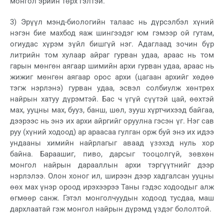
монгол эрийн төрх гэлтэй.
3) Эрүүл мэнд-биологийн талаас нь дүрсэлбэл хүний
нэгэн бие махбод яаж шингээдэг юм гэмээр ой гутам,
огиудас хүрэм зүйл бишгүй нэг. Адаглаад зочин бүр
литрийн том хулаар айраг гурван удаа, араас нь том
гарын мөнгөн аягаар шимийн архи гурван удаа, араас нь
жижиг мөнгөн аягаар орос архи (цагаан архийг хөдөө
тэгж нэрлэнэ) гурван удаа, эсвэл солбиулж хөнтрөх
найрын хатуу дүрэмтэй. Бас ч үгүй сүүтэй цай, өөхтэй
мах, ууцны мах, бууз, банш, шөл, зууш хүртчихээд байгаа,
дээрээс нь энэ их архи айргийг оруулна гэсэн үг. Нэг сав
руу (хүний ходоод) ар араасаа гулган орж буй энэ их идээ
ундааны химийн найрлагыг аваад үзэхэд нуль хор
байна. Бараашиг, пиво, дарсыг тооцолгүй, зөвхөн
монгол найрын дарааллын архи тэргүүтнийг дээр
нэрлэлээ. Олон хоног ил, ширээн дээр хадгалсан ууцны
өөх мах үнэр ороод ирэхээрээ Таны гэдэс ходоодыг алж
өгмөөр санж. Гэтэл монголчуудын ходоод тусдаа, маш
дархлаатай гэж монгол найрын дүрэмд үздэг бололтой.