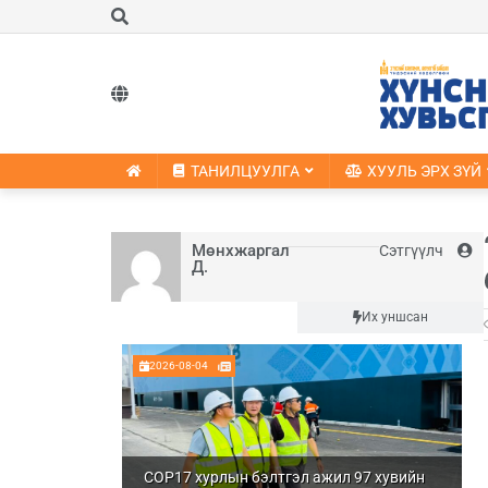
ТАНИЛЦУУЛГА
ХУУЛЬ ЭРХ ЗҮЙ
Мөнхжаргал
Сэтгүүлч
Д.
Шинэ
Их уншсан
2026-08-04
COP17 хурлын бэлтгэл ажил 97 хувийн