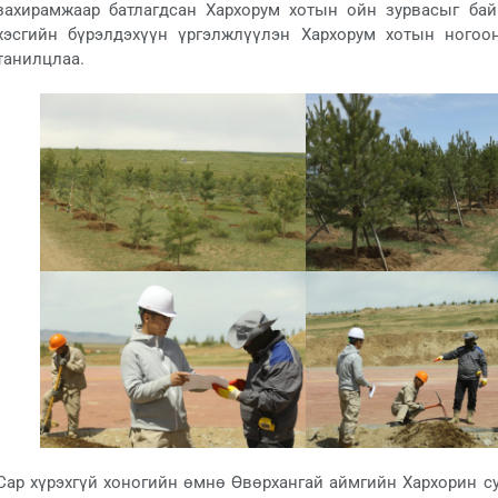
захирамжаар батлагдсан Хархорум хотын ойн зурвасыг бай
хэсгийн бүрэлдэхүүн үргэлжлүүлэн Хархорум хотын ногоо
танилцлаа.
Сар хүрэхгүй хоногийн өмнө Өвөрхангай аймгийн Хархорин су