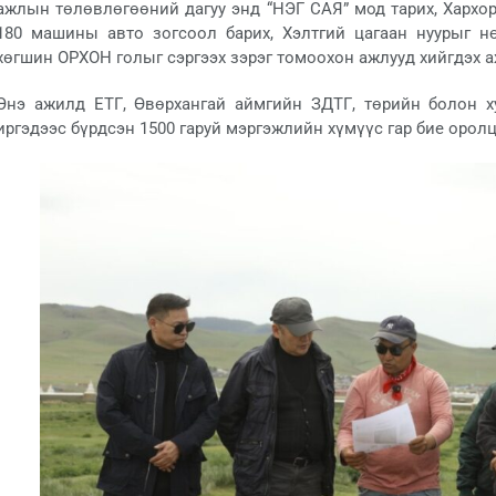
ажлын төлөвлөгөөний дагуу энд “НЭГ САЯ” мод тарих, Хархор
180 машины авто зогсоол барих, Хэлтгий цагаан нуурыг нө
хөгшин ОРХОН голыг сэргээх зэрэг томоохон ажлууд хийгдэх а
Энэ ажилд ЕТГ, Өвөрхангай аймгийн ЗДТГ, төрийн болон 
иргэдээс бүрдсэн 1500 гаруй мэргэжлийн хүмүүс гар бие орол