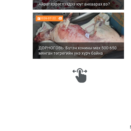
Айраг хэрэглэхдээ юуг анхаарах вэ?
2026-07-22
ДОРНОГОВЬ: Бүтэн хонины мах 500-650
мянган төгрөгийн үнэ хүрч байна