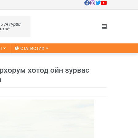
, хүн гурав
оотой
Л
СТАТИСТИК
рхорум хотод ойн зурвас
а