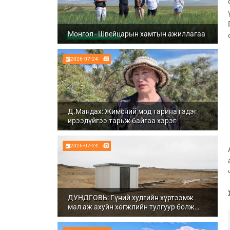
Монгол–Швейцарын хамтын ажиллагаа
2026-07-24
Д.Мандах: Жимсний мод тарина гэдэг
ирээдүйгээ тарьж байгаа хэрэг
2026-07-24
ДУНДГОВЬ: Гүний худгийн хүртээмж
мал аж ахуйн хөгжлийн тулгуур болж
байна