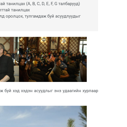
анилцах (A, B, C, D, E, F, G талбарууд)
лттай танилцах
лд оролцох, тулгамдаж буй асуудлуудыг
ж буй хэд хэдэн асуудлыг энэ удаагийн хурлаар