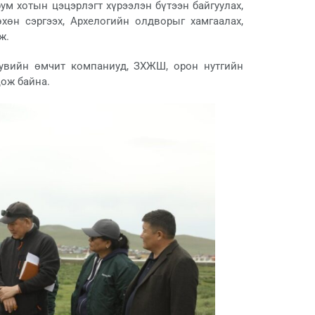
ум хотын цэцэрлэгт хүрээлэн бүтээн байгуулах,
хөн сэргээх, Архелогийн олдворыг хамгаалах,
ж.
хувийн өмчит компаниуд, ЗХЖШ, орон нутгийн
цож байна.