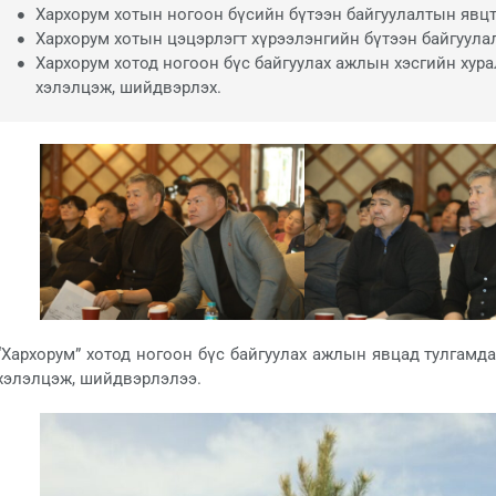
Хархорум хотын ногоон бүсийн бүтээн байгуулалтын явцтай т
Хархорум хотын цэцэрлэгт хүрээлэнгийн бүтээн байгуула
Хархорум хотод ногоон бүс байгуулах ажлын хэсгийн хура
хэлэлцэж, шийдвэрлэх.
“Хархорум” хотод ногоон бүс байгуулах ажлын явцад тулгамда
хэлэлцэж, шийдвэрлэлээ.