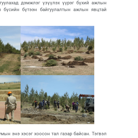
гуулахад дэмжлэг үзүүлэх үүрэг бүхий ажлын
н бүсийн бүтээн байгуулалтын ажлын явцтай
мын энэ хэсэг хоосон тал газар байсан. Тэгвэл