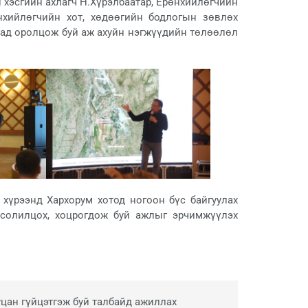
 хэсгийн ахлагч Н.Хүрэлбаатар, Ерөнхийлөгчийн
нхийлөгчийн хот, хөдөөгийн бодлогын зөвлөх
лтад оролцож буй аж ахуйн нэгжүүдийн төлөөлөл
хүрээнд Хархорум хотод ногоон бүс байгуулах
солилцох, хоцрогдож буй ажлыг эрчимжүүлэх
уцан гүйцэтгэж буй талбайд ажиллах