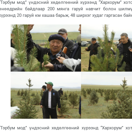
“Тэрбум мод” үндэсний хөдөлгөөний хүрээнд “Хархорум” хот
өнөөдрийн байдлаар 200 мянга гаруй навчит болон шилм
хүрээнд 20 гаруй км хашаа барьж, 48 ширхэг худаг гаргасан бай
“Тэрбум мод” үндэсний хөдөлгөөний хүрээнд “Хархорум” хот