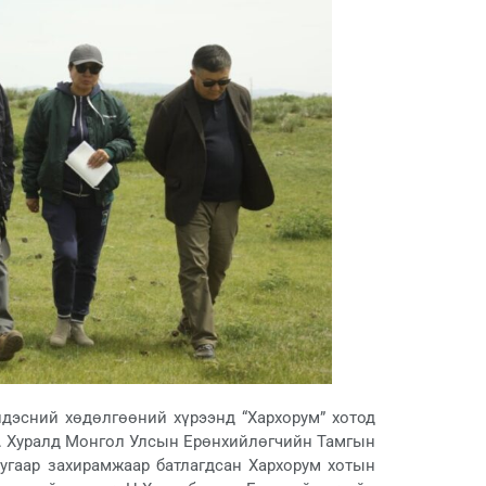
дэсний хөдөлгөөний хүрээнд “Хархорум” хотод
о. Хуралд Монгол Улсын Ерөнхийлөгчийн Тамгын
угаар захирамжаар батлагдсан Хархорум хотын