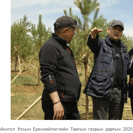
Монгол Улсын Ерөнхийлөгчийн Тамгын газрын даргын 2025 