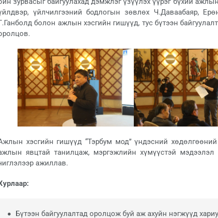
ойн зурвасыг байгуулахад дэмжлэг үзүүлэх үүрэг бүхий ажлын
үйлдвэр, үйлчилгээний бодлогын зөвлөх Ч.Даваабаяр, Ерө
Г.Ганболд болон ажлын хэсгийн гишүүд, тус бүтээн байгуула
оролцов.
Ажлын хэсгийн гишүүд “Тэрбум мод” үндэсний хөдөлгөөний 
ажлын явцтай танилцаж, мэргэжлийн хүмүүстэй мэдээлэл 
чиглэлээр ажиллав.
Хурлаар:
Бүтээн байгуулалтад оролцож буй аж ахуйн нэгжүүд хари