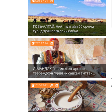
2026-07-24
ГОВЬ-АЛТАЙ: Нийт нутгийн 50 орчим
хувьд зуншлага сайн байна
2026-07-24
Д.МАНДАХ: Уламжлалт аргаар
тээрэмдсэн гурил их сайхан амттай,
шим тэжээлтэй болдог
2026-07-22