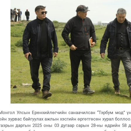
Монгол Улсын Ерөнхийлөгчийн санаачилсан “Тэрбум мод” үн
ойн зурвас байгуулах ажлын хэсгийн өргөтгөсөн хурал болло
газрын даргын 2025 оны 03 дугаар сарын 28-ны өдрийн 58 д