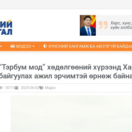
Хөрс, хүнс
хүйн холб
МЭДЭЭ
ХҮНСНИЙ ХАНГАМЖ БА АЮУЛГҮЙ БАЙДА
“Тэрбум мод” хөдөлгөөний хүрээнд Ха
байгуулах ажил эрчимтэй өрнөж байн
18715
2025-06-02
Мэдээ