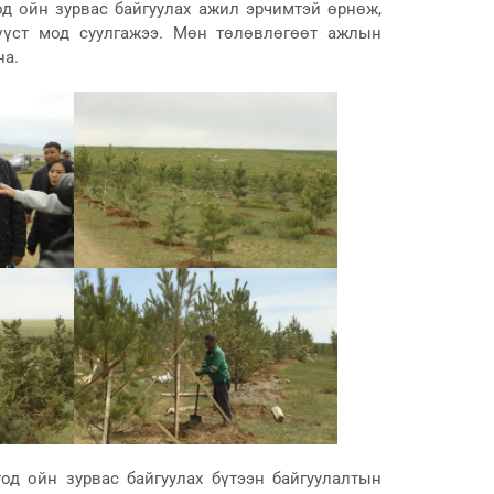
од ойн зурвас байгуулах ажил эрчимтэй өрнөж,
үүст мод суулгажээ. Мөн төлөвлөгөөт ажлын
на.
од ойн зурвас байгуулах бүтээн байгуулалтын