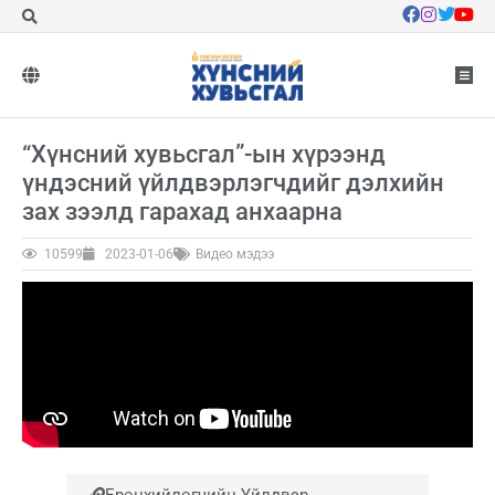
“Хүнсний хувьсгал”-ын хүрээнд
үндэсний үйлдвэрлэгчдийг дэлхийн
зах зээлд гарахад анхаарна
10599
2023-01-06
Видео мэдээ