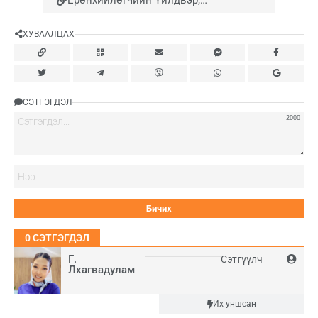
Ерөнхийлөгчийн Үйлдвэр,
үйлчилгээний бодлогын зөвлөх
Ч.Даваабаяр "Преком" компанийн
ХУВААЛЦАХ
мах боловсруулах үйлдвэртэй
танилцлаа | Хүнсний хувьсгал
СЭТГЭГДЭЛ
2000
Нэ
0
СЭТГЭГДЭЛ
Г.
Сэтгүүлч
Лхагвадулам
Шинэ
Их уншсан