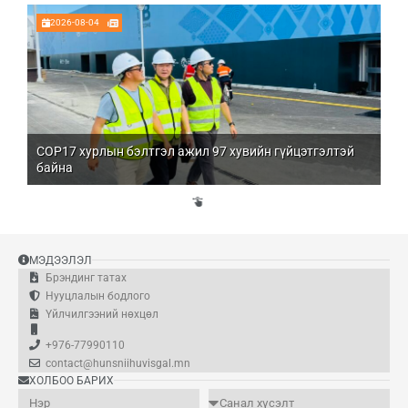
2026-08-04
COP17 хурлын бэлтгэл ажил 97 хувийн гүйцэтгэлтэй
Мо
байна
бо
Үй
эд
МЭДЭЭЛЭЛ
Брэндинг татах
Нууцлалын бодлого
Үйлчилгээний нөхцөл
+976-77990110
contact@hunsniihuvisgal.mn
ХОЛБОО БАРИХ