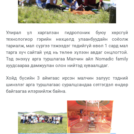
Улирал үл харгалзан гидропоник буюу хөрсгүй
технологиор гэрийн нөхцөлд улаанбуудайн соёолж
тариалж, мал сүргээ тэжээдэг төдийгүй өвөл 1 сард мал
тарга хүч сайтай үед нь төлөө хүлээн авдаг онцлогтой.
Тэд энэхүү арга туршлагаа Малчин айл Nomadic family
хуудсаараа дамжуулан олон нийтэд хуваалцдаг.
Хойд бүсийн 3 аймгаас ирсэн малчин залуус тэдний
шинэлэг арга туршлагаас суралцсандаа сэтгэгдэл өндөр
байгаагаа илэрхийлж байна.