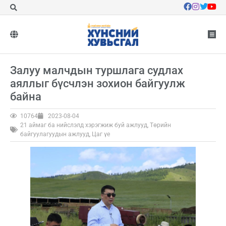
Залуу малчдын туршлага судлах
аяллыг бүсчлэн зохион байгуулж
байна
10764
2023-08-04
21 аймаг ба нийслэлд хэрэгжиж буй ажлууд
,
Төрийн
байгуулагуудын ажлууд
,
Цаг үе