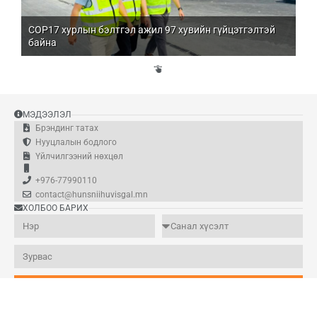
COP17 хурлын бэлтгэл ажил 97 хувийн гүйцэтгэлтэй
Мо
байна
бо
Үй
эд
МЭДЭЭЛЭЛ
Брэндинг татах
Нууцлалын бодлого
Үйлчилгээний нөхцөл
+976-77990110
contact@hunsniihuvisgal.mn
ХОЛБОО БАРИХ
Илгээх