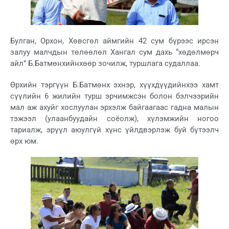
Булган, Орхон, Хөвсгөл аймгийн 42 сум бүрээс ирсэн
залуу малчдын төлөөлөл Хангал сум дахь “хөдөлмөрч
айл” Б.Батмөнхийнхөөр зочилж, туршлага судаллаа.
Өрхийн тэргүүн Б.Батмөнх эхнэр, хүүхдүүдийнхээ хамт
сүүлийн 6 жилийн турш эрчимжсэн болон бэлчээрийн
мал аж ахуйг хослуулан эрхэлж байгаагаас гадна малын
тэжээл (улаанбуудайн соёолж), хүлэмжийн ногоо
тариалж, эрүүл аюулгүй хүнс үйлдвэрлэж буй бүтээлч
өрх юм.