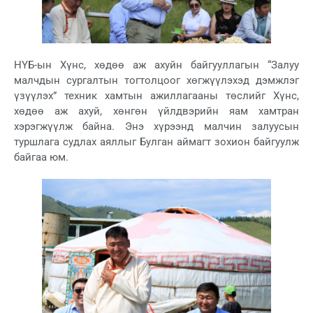
НҮБ-ын Хүнс, хөдөө аж ахуйн байгууллагын “Залуу
малчдын сургалтын тогтолцоог хөгжүүлэхэд дэмжлэг
үзүүлэх” техник хамтын ажиллагааны төслийг Хүнс,
хөдөө аж ахуй, хөнгөн үйлдвэрийн яам хамтран
хэрэгжүүлж байна. Энэ хүрээнд малчин залуусын
туршлага судлах аяллыг Булган аймагт зохион байгуулж
байгаа юм.