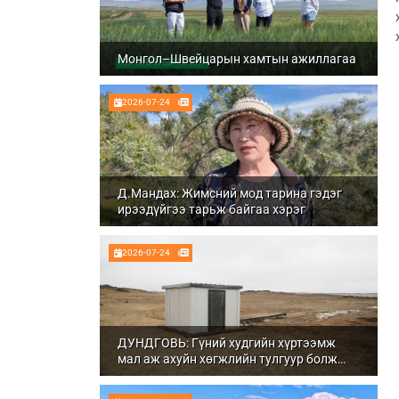
Монгол–Швейцарын хамтын ажиллагаа
2026-07-24
Д.Мандах: Жимсний мод тарина гэдэг
ирээдүйгээ тарьж байгаа хэрэг
2026-07-24
ДУНДГОВЬ: Гүний худгийн хүртээмж
мал аж ахуйн хөгжлийн тулгуур болж
байна