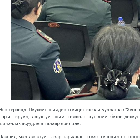
Энэ хүрээнд Шүүхийн шийдвэр гүйцэтгэх байгууллагаас “Хүнсн
нарыг эрүүл, аюулгүй, шим тэжээлт хүнсний бүтээгдэхүүн
шинэчлэх асуудлын талаар ярилцав.
Цаашид мал аж ахуй, газар тариалан, төмс, хүнсний ногоон