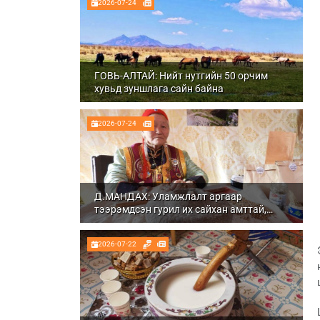
2026-07-24
ГОВЬ-АЛТАЙ: Нийт нутгийн 50 орчим
хувьд зуншлага сайн байна
2026-07-24
Д.МАНДАХ: Уламжлалт аргаар
тээрэмдсэн гурил их сайхан амттай,
шим тэжээлтэй болдог
2026-07-22