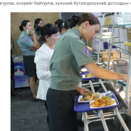
агуулах, зоорийг байгуулж, хүнсний бүтээгдэхүүний дотоодын 