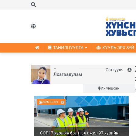
ТАНИЛЦУУЛГА
ХУУЛЬ ЭРХ ЗҮЙ
Г.
Сэтгүүлч
Лхагвадулам
Шинэ
Их уншсан
2026-08-04
COP17 хурлын бэлтгэл ажил 97 хувийн