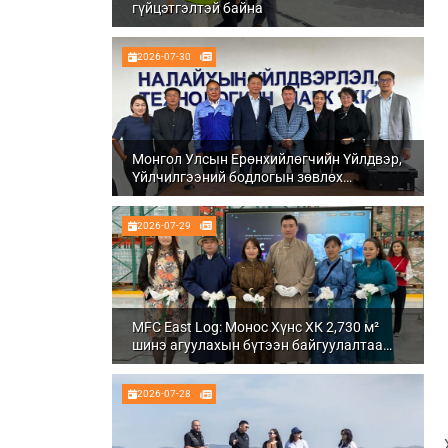
гүйцэтгэлтэй байна
2026-07-30
Монгол Улсын Ерөнхийлөгчийн Үйлдвэр,
Үйлчилгээний бодлогын зөвлөх
Ч.Даваабаяр Налайх дүүргийн
Үйлдвэрлэл, технологийн парк ХК болон
2026-07-29
Налуу-Ухаа эдийн засгийн тусгай бүсэд
ажиллалаа
MFC East Log: Монос Хүнс ХК 2,730 м²
шинэ агуулахын бүтээн байгуулалтаа
бүрэн дуусгаж, ашиглалтад орууллаа
2026-07-28