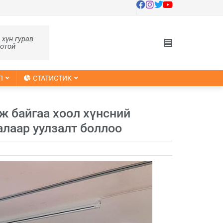
, хүн гурав
оотой
Л
СТАТИСТИК
ж байгаа хоол хүнсний
алаар уулзалт боллоо