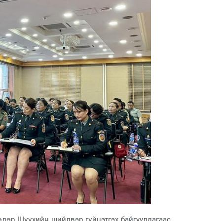
 өдөр Шүүхийн шийдвэр гүйцэтгэх байгууллагаас