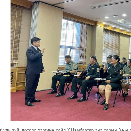
Хууль зүй, дотоод хэргийн сайд Х.Нямбаатар энэ сарын 8-ны