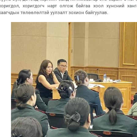
хоригдол, хоригдогч нарт олгож байгаа хоол хүнсний ханг
хаагчдын төлөөлөлтэй уулзалт зохион байгуулав.