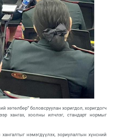
ий хөтөлбөр” боловсруулан хоригдол, хоригдогч
ээр хангах, хоолны илчлэг, стандарт нормыг
ы хангалтыг нэмэгдүүлэх, зориулалтын хүнсний