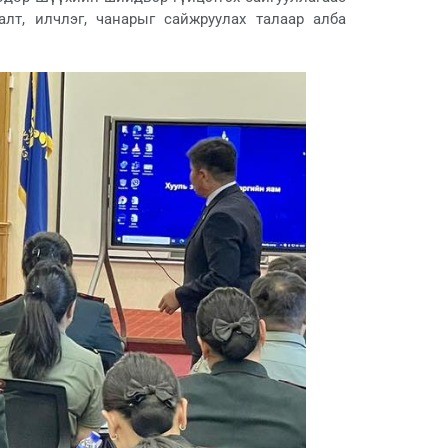
алт, илчлэг, чанарыг сайжруулах талаар алба