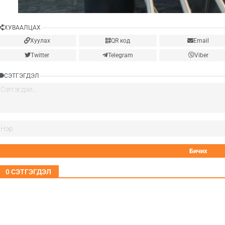
ХУВААЛЦАХ
Хуулах
QR код
Email
Twitter
Telegram
Viber
СЭТГЭГДЭЛ
0
СЭТГЭГДЭЛ