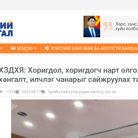
Хөрс, хүнс
хүйн холб
МЭДЭЭ
ХҮНСНИЙ ХАНГАМЖ БА АЮУЛГҮЙ БАЙДА
ХЗДХЯ: Хоригдол, хоригдогч нарт олго
хангалт, илчлэг чанарыг сайжруулах т
11520
2023-08-11
Төрийн байгуулагуудын ажлууд
,
Цаг үе