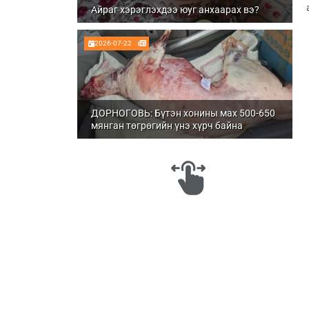
Айраг хэрэглэхдээ юуг анхаарах вэ?
2026-07-22
ДОРНОГОВЬ: Бүтэн хонины мах 500-650
мянган төгрөгийн үнэ хүрч байна