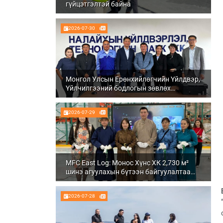
гүйцэтгэлтэй байна
2026-07-30
Монгол Улсын Ерөнхийлөгчийн Үйлдвэр,
Үйлчилгээний бодлогын зөвлөх
Ч.Даваабаяр Налайх дүүргийн
Үйлдвэрлэл, технологийн парк ХК болон
2026-07-29
Налуу-Ухаа эдийн засгийн тусгай бүсэд
ажиллалаа
MFC East Log: Монос Хүнс ХК 2,730 м²
шинэ агуулахын бүтээн байгуулалтаа
бүрэн дуусгаж, ашиглалтад орууллаа
2026-07-28