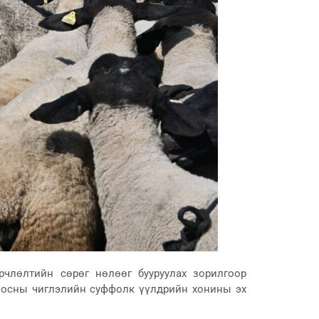
рчлөлтийн сөрөг нөлөөг бууруулах зорилгоор
ноосны чиглэлийн суффолк үүлдрийн хонины эх