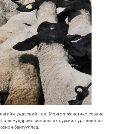
сангийн үндэсний төв, Монгол женетикс сервис
ффолк үүлдрийн хонины эх сүргийн үржлийн аж
охион байгууллаа.