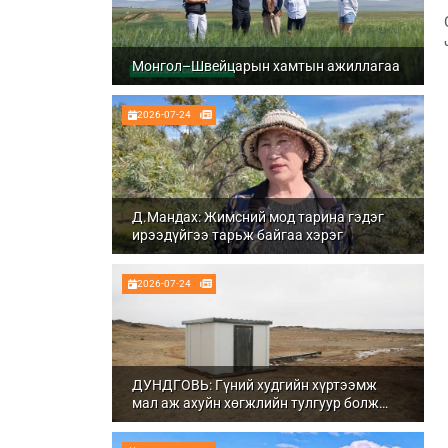
Монгол–Швейцарын хамтын ажиллагаа
2026-07-24
Д.Мандах: Жимсний мод тарина гэдэг
ирээдүйгээ тарьж байгаа хэрэг
2026-07-24
ДУНДГОВЬ: Гүний худгийн хүртээмж
мал аж ахуйн хөгжлийн тулгуур болж
байна