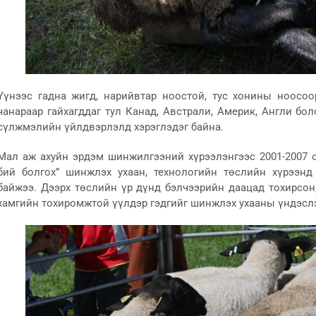
Үүнээс гадна жигд, нарийвтар ноостой, тус хонины ноосоо
чанараар гайхагддаг тул Канад, Австрали, Америк, Англи бо
сүлжмэлийн үйлдвэрлэлд хэрэглэдэг байна.
Мал аж ахуйн эрдэм шинжилгээний хүрээлэнгээс 2001-2007
бий болгох” шинжлэх ухаан, технологийн төслийн хүрээнд
байжээ. Дээрх төслийн үр дүнд бэлчээрийн даацад тохирсон
хамгийн тохиромжтой үүлдэр гэдгийг шинжлэх ухааны үндэсл