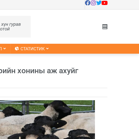
, хүн гурав
оотой
Л
СТАТИСТИК
рийн хонины аж ахуйг