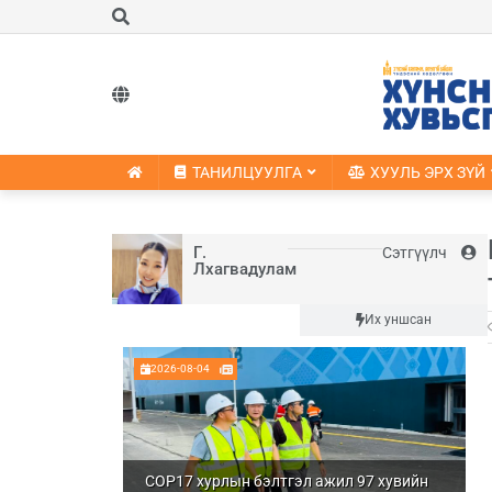
ТАНИЛЦУУЛГА
ХУУЛЬ ЭРХ ЗҮЙ
Г.
Сэтгүүлч
Лхагвадулам
Шинэ
Их уншсан
2026-08-04
COP17 хурлын бэлтгэл ажил 97 хувийн