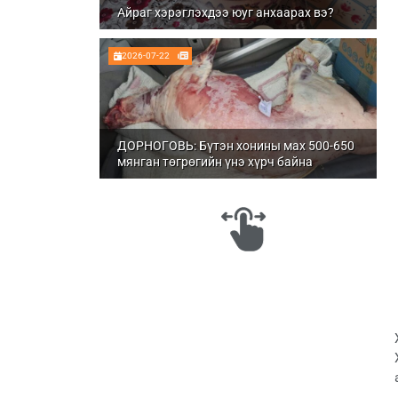
Айраг хэрэглэхдээ юуг анхаарах вэ?
2026-07-22
ДОРНОГОВЬ: Бүтэн хонины мах 500-650
мянган төгрөгийн үнэ хүрч байна