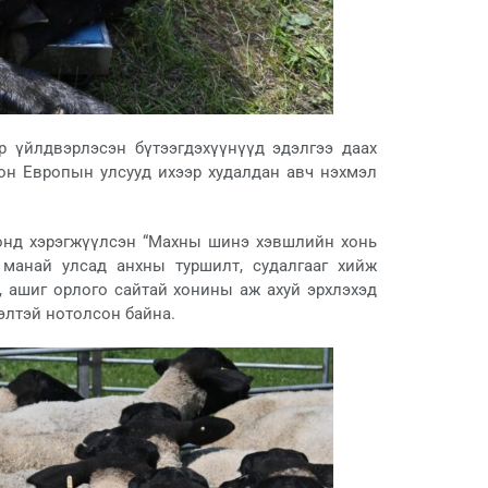
р үйлдвэрлэсэн бүтээгдэхүүнүүд эдэлгээ даах
лон Европын улсууд ихээр худалдан авч нэхмэл
 онд хэрэгжүүлсэн “Махны шинэ хэвшлийн хонь
 манай улсад анхны туршилт, судалгааг хийж
, ашиг орлого сайтай хонины аж ахуй эрхлэхэд
элтэй нотолсон байна.