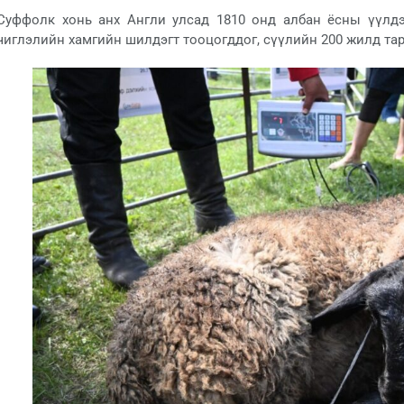
Суффолк хонь анх Англи улсад 1810 онд албан ёсны үүлд
чиглэлийн хамгийн шилдэгт тооцогддог, сүүлийн 200 жилд тар