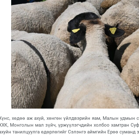
Хүнс, хөдөө аж ахуй, хөнгөн үйлдвэрийн яам, Малын удмын 
ХХК, Монголын мал зүйч, үржүүлэгчдийн холбоо хамтран Су
ахуйн танилцуулга өдөрлөгийг Сэлэнгэ аймгийн Ерөө суманд з