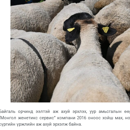
Байгаль орчинд ээлтэй аж ахуй эрхлэх, уур амьсгалын өө
“Монгол женетикс сервис” компани 2016 оноос хойш мах, 
сүргийн үржлийн аж ахуй эрхэлж байна.