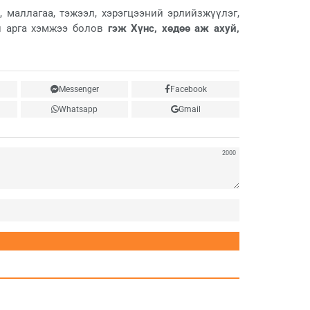
маллагаа, тэжээл, хэрэгцээний эрлийзжүүлэг,
й арга хэмжээ болов
гэж Хүнс, хөдөө аж ахуй,
Messenger
Facebook
Whatsapp
Gmail
2000
Нэр