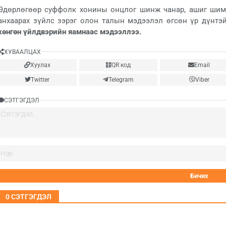
Өдөрлөгөөр суффолк хонины онцлог шинж чанар, ашиг шим, 
анхаарах зүйлс зэрэг олон талын мэдээлэл өгсөн үр дүнтэ
хөнгөн үйлдвэрийн яамнаас мэдээллээ.
ХУВААЛЦАХ
Хуулах
QR код
Email
Twitter
Telegram
Viber
СЭТГЭГДЭЛ
0
СЭТГЭГДЭЛ