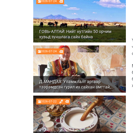
2026-07-24
ГОВЬ-АЛТАЙ: Нийт нутгийн 50 орчим
хувьд зуншлага сайн байна
2026-07-24
Д.МАНДАХ: Уламжлалт аргаар
тээрэмдсэн гурил их сайхан амттай,
шим тэжээлтэй болдог
2026-07-22