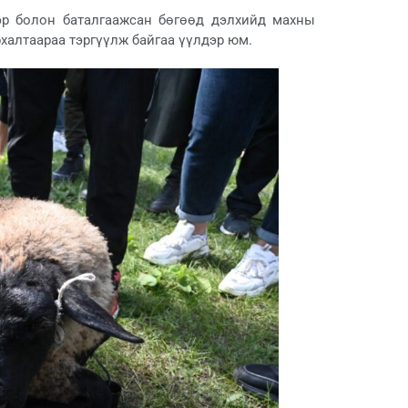
эр болон баталгаажсан бөгөөд дэлхийд махны
халтаараа тэргүүлж байгаа үүлдэр юм.