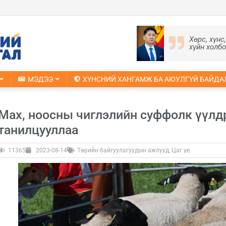
Хөрс, хүнс
хүйн холб
МЭДЭЭ
ХҮНСНИЙ ХАНГАМЖ БА АЮУЛГҮЙ БАЙДА
Мах, ноосны чиглэлийн суффолк үүлд
танилцууллаа
11365
2023-08-14
Төрийн байгуулагуудын ажлууд
,
Цаг үе