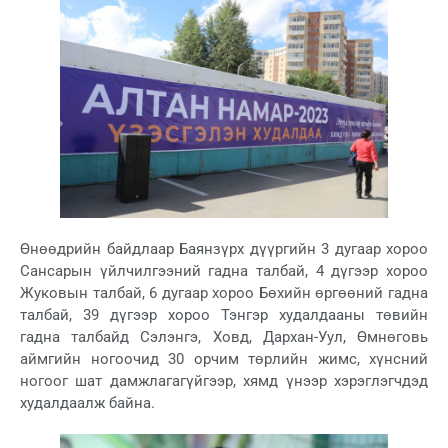
Өнөөдрийн байдлаар Баянзүрх дүүргийн 3 дугаар хороо
Сансарын үйлчилгээний гадна талбай, 4 дүгээр хороо
Жуковын талбай, 6 дугаар хороо Бөхийн өргөөний гадна
талбай, 39 дүгээр хороо Тэнгэр худалдааны төвийн
гадна талбайд Сэлэнгэ, Ховд, Дархан-Уул, Өмнөговь
аймгийн ногоочид 30 орчим төрлийн жимс, хүнсний
ногоог шат дамжлагагүйгээр, хямд үнээр хэрэглэгчдэд
худалдаалж байна.