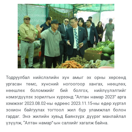
Тодруулбал нийслэлийн хүн амыг эх орны хөрсөнд
ургасан төмс, хүнсний ногоогоор хангах, нөөцлөх,
нөөшлөх боломжийг бий болгох, нийлүүлэлтийг
нэмэгдүүлэх зорилтын хүрээнд “Алтан намар 2023” арга
хэмжээг 2023.08.02-ны өдрөөс 2023.11.15-ны өдөр хүртэл
зохион байгуулах тогтоол жил бүр уламжлал болон
гардаг. Энэ жилийн хувьд Баянзүрх дүүрэг манлайлал
үзүүлж, “Алтан намар”-ын салхийг хагалж байна.