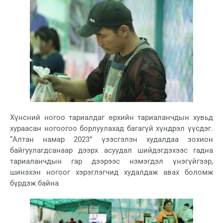
Хүнсний ногоо тариалдаг өрхийн тариаланчдын хувьд
хураасан ногоогоо борлуулахад багагүй хүндрэл үүсдэг.
“Алтан намар 2023” үзэсгэлэн худалдаа зохион
байгуулагдсанаар дээрх асуудал шийдэгдэхээс гадна
тариаланчдын гар дээрээс нэмэгдэл үнэгүйгээр,
шинэхэн ногоог хэрэглэгчид худалдаж авах боломж
бүрдэж байна