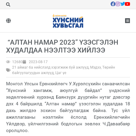
“АЛТАН НАМАР 2023” ҮЗЭСГЭЛЭН
ХУДАЛДАА НЭЭЛТЭЭ ХИЙЛЭЭ
12680
2023-08-17
21 аймаг ба нийслэлд хэрэгжиж буй ажлууд
,
Мэдээ
,
Төрийн
байгуулагуудын ажлууд
,
Цаг үе
Монгол Улсын Ерөнхийлөгч У.Хүрэлсүхийн санаачилсан
“Хүнсний хангамж, аюулгүй байдал” үндэсний
хөдөлгөөний хүрээнд Баянзүрх дүүргийн нутаг дэвсгэр
дэх 4 байршилд “Алтан намар” үзэсгэлэн худалдаа 18
дахь жилдээ зохион байгуулагдаж байна. Тус үйл
ажиллагааны нээлтийн ёслолд Ерөнхийлөгчийн
Үйлдвэр, үйлчилгээний бодлогын зөвлөх Ч.Даваабаяр
оролцлоо.