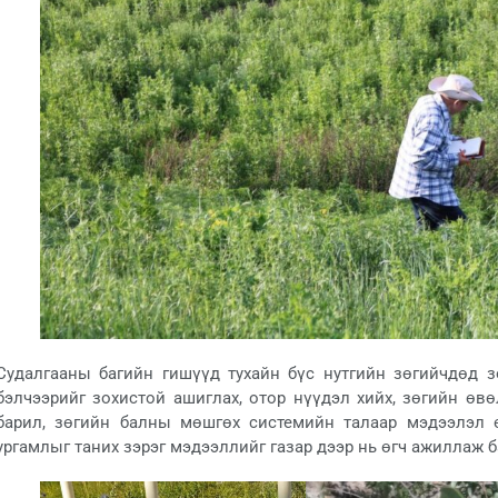
Судалгааны багийн гишүүд тухайн бүс нутгийн зөгийчдөд з
бэлчээрийг зохистой ашиглах, отор нүүдэл хийх, зөгийн өвө
барил, зөгийн балны мөшгөх системийн талаар мэдээлэл ө
ургамлыг таних зэрэг мэдээллийг газар дээр нь өгч ажиллаж б