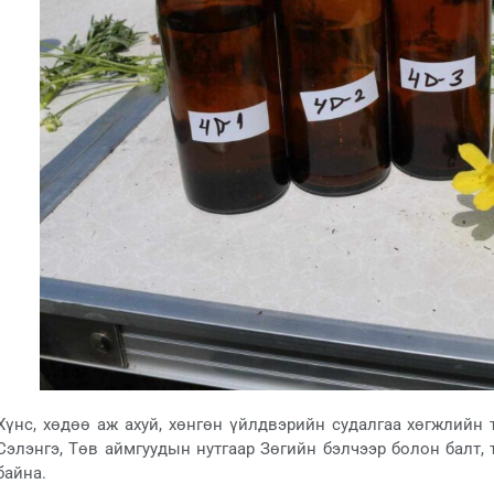
Хүнс, хөдөө аж ахуй, хөнгөн үйлдвэрийн судалгаа хөгжлийн 
Сэлэнгэ, Төв аймгуудын нутгаар Зөгийн бэлчээр болон балт,
байна.