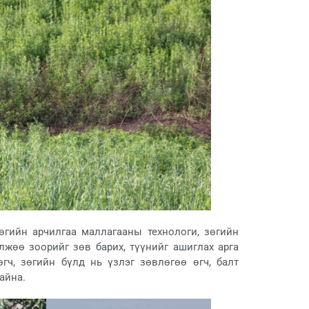
өгийн арчилгаа маллагааны технологи, зөгийн
лжөө зоорийг зөв барих, түүнийг ашиглах арга
гч, зөгийн бүлд нь үзлэг зөвлөгөө өгч, балт
айна.