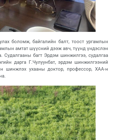
улах боломж, байгалийн балт, тоост ургамлын
ргамлын амтат шүүсний дээж авч, түүнд үндэслэн
. Судалгааны багт Эрдэм шинжилгээ, судалгаа
чгийн дарга Г.Чулуунбат, эрдэм шинжилгээний
йн шинжлэх ухааны доктор, профессор, ХАА-н
на.