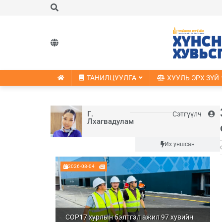
ТАНИЛЦУУЛГА
ХУУЛЬ ЭРХ ЗҮЙ
Г.
Сэтгүүлч
Лхагвадулам
Шинэ
Их уншсан
2026-08-04
COP17 хурлын бэлтгэл ажил 97 хувийн