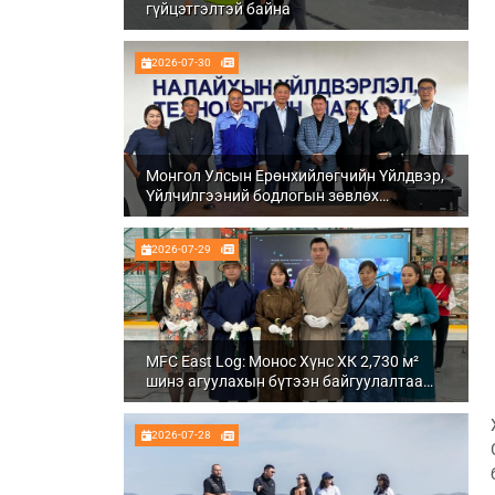
гүйцэтгэлтэй байна
2026-07-30
Монгол Улсын Ерөнхийлөгчийн Үйлдвэр,
Үйлчилгээний бодлогын зөвлөх
Ч.Даваабаяр Налайх дүүргийн
Үйлдвэрлэл, технологийн парк ХК болон
2026-07-29
Налуу-Ухаа эдийн засгийн тусгай бүсэд
ажиллалаа
MFC East Log: Монос Хүнс ХК 2,730 м²
шинэ агуулахын бүтээн байгуулалтаа
бүрэн дуусгаж, ашиглалтад орууллаа
2026-07-28