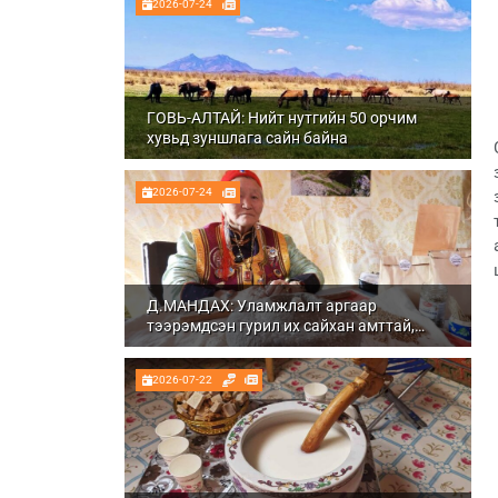
2026-07-24
ГОВЬ-АЛТАЙ: Нийт нутгийн 50 орчим
хувьд зуншлага сайн байна
2026-07-24
Д.МАНДАХ: Уламжлалт аргаар
тээрэмдсэн гурил их сайхан амттай,
шим тэжээлтэй болдог
2026-07-22