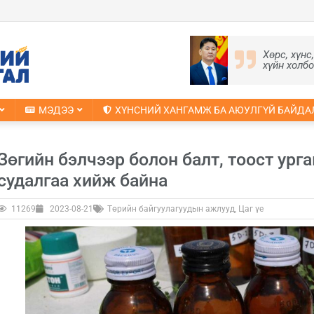
Хөрс, хүнс
хүйн холб
МЭДЭЭ
ХҮНСНИЙ ХАНГАМЖ БА АЮУЛГҮЙ БАЙДА
Зөгийн бэлчээр болон балт, тоост ург
судалгаа хийж байна
11269
2023-08-21
Төрийн байгуулагуудын ажлууд
,
Цаг үе