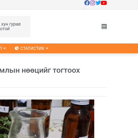
, хүн гурав
оотой
Л
СТАТИСТИК
амлын нөөцийг тогтоох