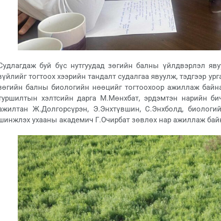
Судлагдаж буй бүс нутгуудад зөгийн балны үйлдвэрлэл яву
зүйлийг тогтоох хээрийн тандалт судалгаа явуулж, тэдгээр у
зөгийн балны биологийн нөөцийг тогтоохоор ажиллаж байна
туршилтын хэлтсийн дарга М.Мөнхбат, эрдэмтэн нарийн би
ажилтан Ж.Долгорсүрэн, Э.Энхтүвшин, С.Энхболд, биологи
шинжлэх ухааны академич Г.Очирбат зөвлөх нар ажиллаж бай