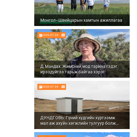
Монгол–Швейцарын хамтын ажиллагаа
2026-07-24
Д.Мандах: Жимсний мод тарина гэдэг
ирээдүйгээ тарьж байгаа хэрэг
2026-07-24
ДУНДГОВЬ: Гүний худгийн хүртээмж
мал аж ахуйн хөгжлийн тулгуур болж
байна