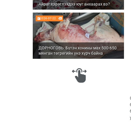
Айраг хэрэглэхдээ юуг анхаарах вэ?
2026-07-22
ДОРНОГОВЬ: Бүтэн хонины мах 500-650
мянган төгрөгийн үнэ хүрч байна