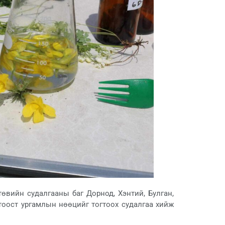
төвийн судалгааны баг Дорнод, Хэнтий, Булган,
 тоост ургамлын нөөцийг тогтоох судалгаа хийж