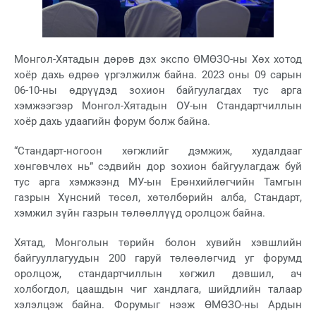
Монгол-Хятадын дөрөв дэх экспо ӨМӨЗО-ны Хөх хотод
хоёр дахь өдрөө үргэлжилж байна. 2023 оны 09 сарын
06-10-ны өдрүүдэд зохион байгуулагдах тус арга
хэмжээгээр Монгол-Хятадын ОУ-ын Стандартчиллын
хоёр дахь удаагийн форум болж байна.
“Стандарт-ногоон хөгжлийг дэмжиж, худалдааг
хөнгөвчлөх нь” сэдвийн дор зохион байгуулагдаж буй
тус арга хэмжээнд МУ-ын Ерөнхийлөгчийн Тамгын
газрын Хүнсний төсөл, хөтөлбөрийн алба, Стандарт,
хэмжил зүйн газрын төлөөллүүд оролцож байна.
Хятад, Монголын төрийн болон хувийн хэвшлийн
байгууллагуудын 200 гаруй төлөөлөгчид уг форумд
оролцож, стандартчиллын хөгжил дэвшил, ач
холбогдол, цаашдын чиг хандлага, шийдлийн талаар
хэлэлцэж байна. Форумыг нээж ӨМӨЗО-ны Ардын