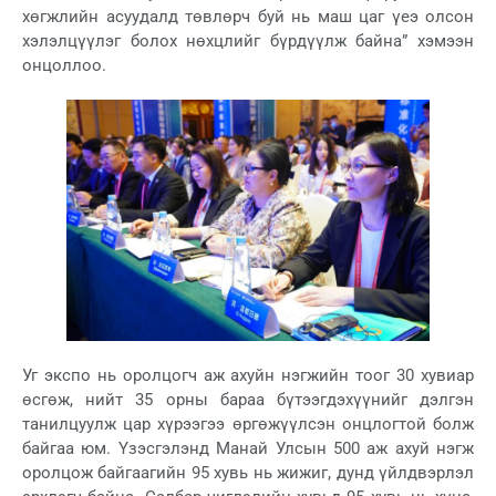
хөгжлийн асуудалд төвлөрч буй нь маш цаг үеэ олсон
хэлэлцүүлэг болох нөхцлийг бүрдүүлж байна” хэмээн
онцоллоо.
Уг экспо нь оролцогч аж ахуйн нэгжийн тоог 30 хувиар
өсгөж, нийт 35 орны бараа бүтээгдэхүүнийг дэлгэн
танилцуулж цар хүрээгээ өргөжүүлсэн онцлогтой болж
байгаа юм. Үзэсгэлэнд Манай Улсын 500 аж ахуй нэгж
оролцож байгаагийн 95 хувь нь жижиг, дунд үйлдвэрлэл