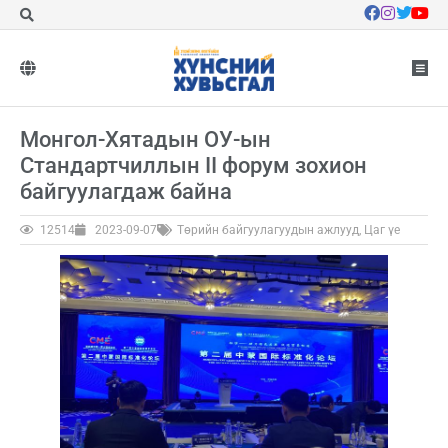
Монгол-Хятадын ОУ-ын
Стандартчиллын II форум зохион
байгуулагдаж байна
12514
2023-09-07
Төрийн байгуулагуудын ажлууд
,
Цаг үе