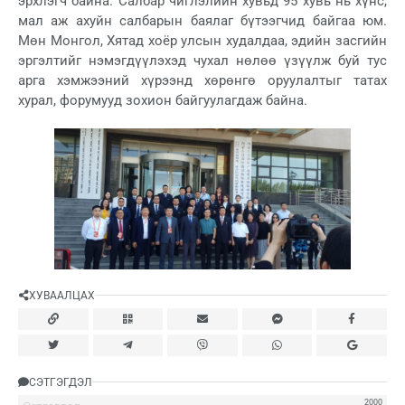
эрхлэгч байна. Салбар чиглэлийн хувьд 95 хувь нь хүнс,
мал аж ахуйн салбарын баялаг бүтээгчид байгаа юм.
Мөн Монгол, Хятад хоёр улсын худалдаа, эдийн засгийн
эргэлтийг нэмэгдүүлэхэд чухал нөлөө үзүүлж буй тус
арга хэмжээний хүрээнд хөрөнгө оруулалтыг татах
хурал, форумууд зохион байгуулагдаж байна.
ХУВААЛЦАХ
СЭТГЭГДЭЛ
2000