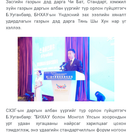
Засгийн газрын дэд дарга Чи Бат, Стандарт, хэмжил
зүйн газрын даргын албан үүргийг түр орлон гүйцэтгэгч
Б.Ууганбаяр, БНХАУ-ын Үндэсний зах зээлийн хяналт
удирдлагын газрын дэд дарга Тянь Шы Хун нар үг
хэллээ.
СХЗГ-ын даргын албан үүргийг түр орлон гүйцэтгэгч
Б.Ууганбаяр: “БНХАУ болон Монгол Улсын хоорондын
урт удаан хугацааны найрсаг харилцааг цохон
тэмдэглэж, энэ удаагийн стандартчиллын форум ногоон