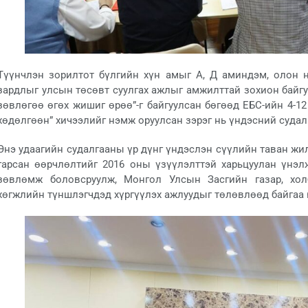
Түүнчлэн зорилтот бүлгийн хүн амыг А, Д аминдэм, олон 
зардлыг улсын төсөвт суулгах ажлыг амжилттай зохион байгу
зөвлөгөө өгөх жишиг өрөө”-г байгуулсан бөгөөд ЕБС-ийн 4-12
хөдөлгөөн” хичээлийг нэмж оруулсан зэрэг нь үндэсний судал
Энэ удаагийн судалгааны үр дүнг үндэслэн сүүлийн таван жи
гарсан өөрчлөлтийг 2016 оны үзүүлэлттэй харьцуулан үнэл
зөвлөмж боловсруулж, Монгол Улсын Засгийн газар, хол
хөгжлийн түншлэгчдэд хүргүүлэх ажлуудыг төлөвлөөд байгаа