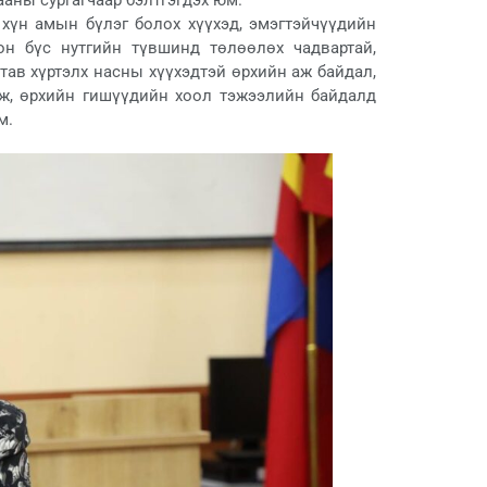
аны сургагчаар бэлтгэгдэх юм.
 хүн амын бүлэг болох хүүхэд, эмэгтэйчүүдийн
он бүс нутгийн түвшинд төлөөлөх чадвартай,
 тав хүртэлх насны хүүхэдтэй өрхийн аж байдал,
лж, өрхийн гишүүдийн хоол тэжээлийн байдалд
м.