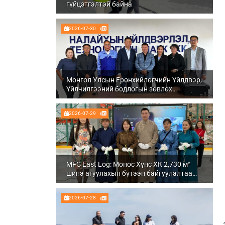
гүйцэтгэлтэй байна
2026-07-30
Монгол Улсын Ерөнхийлөгчийн Үйлдвэр,
Үйлчилгээний бодлогын зөвлөх
Ч.Даваабаяр Налайх дүүргийн
Үйлдвэрлэл, технологийн парк ХК болон
2026-07-29
Налуу-Ухаа эдийн засгийн тусгай бүсэд
ажиллалаа
MFC East Log: Монос Хүнс ХК 2,730 м²
шинэ агуулахын бүтээн байгуулалтаа
бүрэн дуусгаж, ашиглалтад орууллаа
2026-07-28