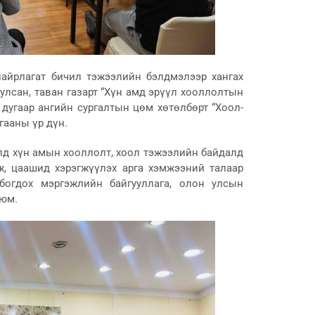
найрлагат бичил тэжээлийн бэлдмэлээр хангах
улсан, таван газарт “Хүн амд эрүүл хооллолтын
 дугаар ангийн сургалтын цөм хөтөлбөрт “Хоол-
гааны үр дүн.
лд хүн амын хооллолт, хоол тэжээлийн байдалд
ж, цаашид хэрэгжүүлэх арга хэмжээний талаар
богдох мэргэжлийн байгууллага, олон улсын
 юм.