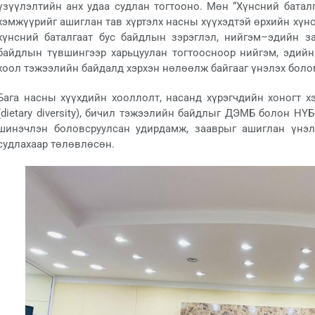
үзүүлэлтийн анх удаа судлан тогтооно. Мөн “Хүнсний батал
хэмжүүрийг ашиглан тав хүртэлх насны хүүхэдтэй өрхийн хүнс
хүнсний баталгаат бус байдлын зэрэглэл, нийгэм–эдийн з
байдлын түвшингээр харьцуулан тогтоосноор нийгэм, эдийн
хоол тэжээлийн байдалд хэрхэн нөлөөлж байгааг үнэлэх боло
Бага насны хүүхдийн хооллолт, насанд хүрэгчдийн хоногт х
(dietary diversity), бичил тэжээлийн байдлыг ДЭМБ болон Н
шинэчлэн боловсруулсан удирдамж, зааврыг ашиглан үнэл
судлахаар төлөвлөсөн.