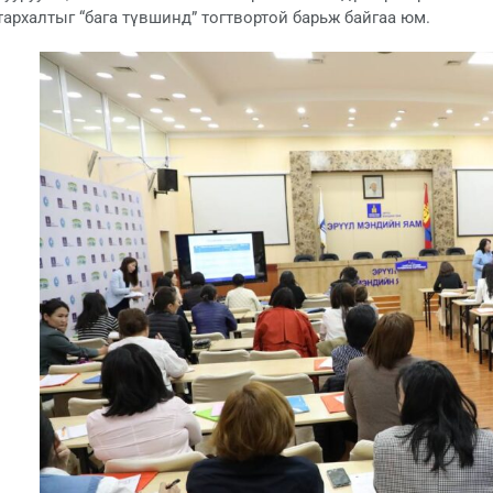
тархалтыг “бага түвшинд” тогтвортой барьж байгаа юм.