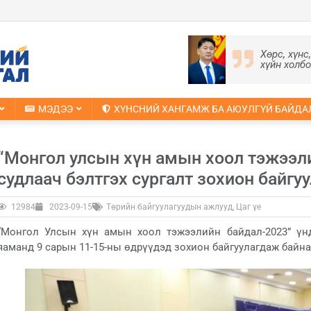
Хөрс, хүнс
хүйн холб
МЭДЭЭ
ХҮНСНИЙ ХАНГАМЖ БА АЮУЛГҮЙ БАЙДА
“Монгол улсын хүн амын хоол тэжээл
судлаач бэлтгэх сургалт зохион байгу
12984
2023-09-15
Төрийн байгуулагуудын ажлууд
,
Цаг үе
“Монгол Улсын хүн амын хоол тэжээлийн байдал-2023” үн
яаманд 9 сарын 11-15-ны өдрүүдэд зохион байгуулагдаж байна