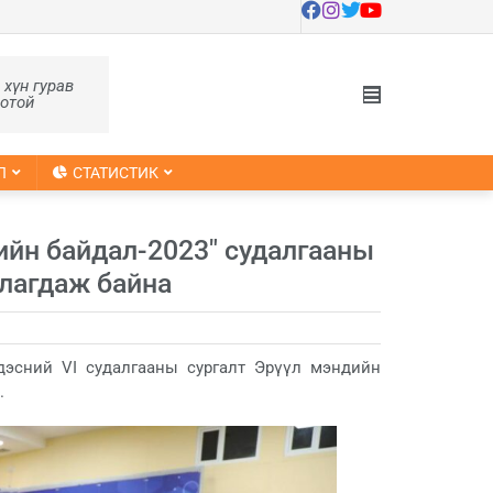
, хүн гурав
оотой
Л
СТАТИСТИК
ийн байдал-2023″ судалгааны
улагдаж байна
дэсний VI судалгааны сургалт Эрүүл мэндийн
.