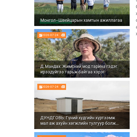
Монгол–Швейцарын хамтын ажиллагаа
2026-07-24
Д.Мандах: Жимсний мод тарина гэдэг
ирээдүйгээ тарьж байгаа хэрэг
2026-07-24
ДУНДГОВЬ: Гүний худгийн хүртээмж
мал аж ахуйн хөгжлийн тулгуур болж
байна