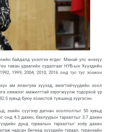
ийн байдалд үнэлгээ өгдөг. Манай улс энэхүү
өх таван удаагийн судалгааг НҮБ-ын Хүүхдийн
92, 1999, 2004, 2010, 2016 онд тус тус зохион
хүн ам ялангуяа хүүхэд, эмэгтэйчүүдийн хоол
рга хэмжээг амжилттай хэрэгжүүлж тодорхой үр
82.5 хувьд буюу зохистой түвшинд хүргэсэн.
д, эхийн сүүгээр дагнан хооллолтыг 50 хувьд
г онд 4.3 дахин, бахлуурын тархалтыг 3.7 дахин
үүхдийн дунд тураалын тархалтыг хоёр дахин
нгаж чадсан бөгөөд хүүхдийн тураал, туранхайн