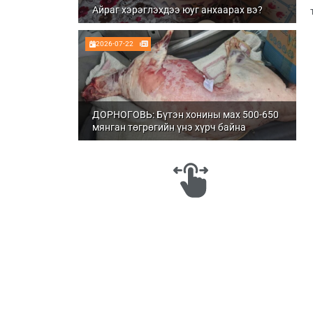
Айраг хэрэглэхдээ юуг анхаарах вэ?
2026-07-22
ДОРНОГОВЬ: Бүтэн хонины мах 500-650
мянган төгрөгийн үнэ хүрч байна