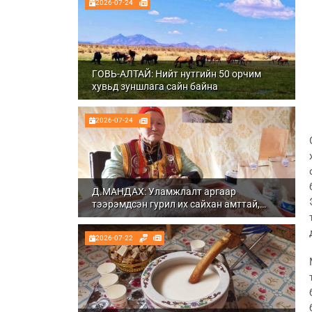
2026-07-24
ГОВЬ-АЛТАЙ: Нийт нутгийн 50 орчим
хувьд зуншлага сайн байна
2026-07-24
Д.МАНДАХ: Уламжлалт аргаар
тээрэмдсэн гурил их сайхан амттай,
шим тэжээлтэй болдог
2026-07-22