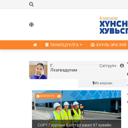
ТАНИЛЦУУЛГА
ХУУЛЬ ЭРХ ЗҮЙ
Г.
Сэтгүүлч
Лхагвадулам
Шинэ
Их уншсан
2026-08-04
COP17 хурлын бэлтгэл ажил 97 хувийн