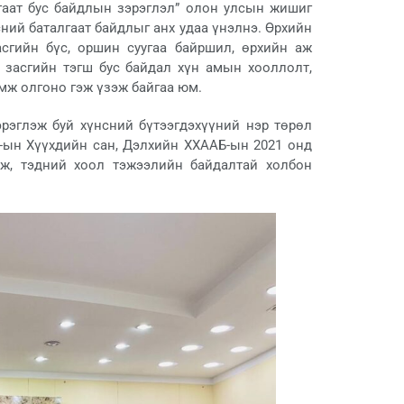
гаат бус байдлын зэрэглэл” олон улсын жишиг
ний баталгаат байдлыг анх удаа үнэлнэ. Өрхийн
асгийн бүс, оршин суугаа байршил, өрхийн аж
 засгийн тэгш бус байдал хүн амын хооллолт,
мж олгоно гэж үзэж байгаа юм.
эрэглэж буй хүнсний бүтээгдэхүүний нэр төрөл
ҮБ-ын Хүүхдийн сан, Дэлхийн ХХААБ-ын 2021 онд
ж, тэдний хоол тэжээлийн байдалтай холбон