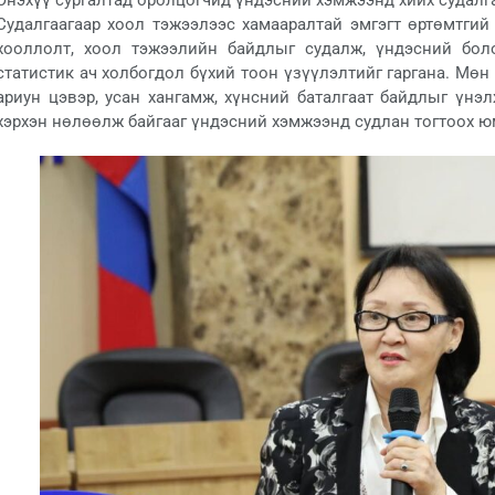
Энэхүү сургалтад оролцогчид үндэсний хэмжээнд хийх судалга
Судалгаагаар хоол тэжээлээс хамааралтай эмгэгт өртөмтгий
хооллолт, хоол тэжээлийн байдлыг судалж, үндэсний бол
статистик ач холбогдол бүхий тоон үзүүлэлтийг гаргана. Мөн
ариун цэвэр, усан хангамж, хүнсний баталгаат байдлыг үнэ
хэрхэн нөлөөлж байгааг үндэсний хэмжээнд судлан тогтоох ю