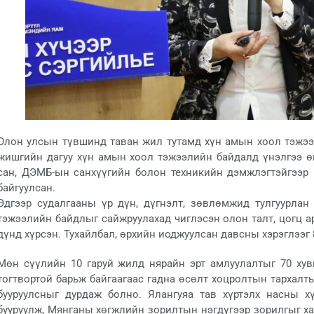
Олон улсын түвшинд таван жил тутамд хүн амын хоол тэжээл
жишгийн дагуу хүн амын хоол тэжээлийн байдалд үнэлгээ өг
сан, ДЭМБ-ын санхүүгийн болон техникийн дэмжлэгтэйгээр 19
байгуулсан.
Эдгээр судалгааны үр дүн, дүгнэлт, зөвлөмжид тулгуурлан 
тэжээлийн байдлыг сайжруулахад чиглэсэн олон талт, цогц а
дүнд хүрсэн. Тухайлбал, өрхийн иоджуулсан давсны хэрэглээг 
Мөн сүүлийн 10 гаруй жилд нярайн эрт амлуулалтыг 70 хувь
тогтвортой барьж байгаагаас гадна өсөлт хоцролтын тархалты
бууруулсныг дурдаж болно. Ялангуяа тав хүртэлх насны х
бууруулж, Мянганы хөгжлийн зорилтын нэгдүгээр зорилгыг ха