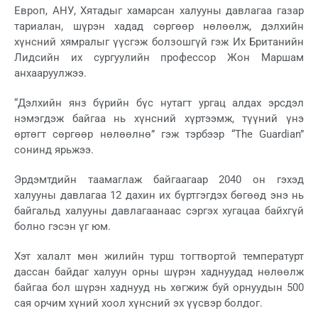
Европ, АНУ, Хятадыг хамарсан халууны давлагаа газар
тариалан, шүрэн хадад сөргөөр нөлөөлж, дэлхийн
хүнсний хямралыг үүсгэж болзошгүй гэж Их Британийн
Лидсийн их сургуулийн профессор Жон Маршам
анхааруулжээ.
“Дэлхийн янз бүрийн бүс нутагт ургац алдах эрсдэл
нэмэгдэж байгаа нь хүнсний хүртээмж, түүний үнэ
өртөгт сөргөөр нөлөөлнө” гэж тэрбээр “The Guardian”
сонинд ярьжээ.
Эрдэмтдийн таамаглаж байгаагаар 2040 он гэхэд
халууны давлагаа 12 дахин их бүртгэгдэх бөгөөд энэ нь
байгальд халууны давлагаанаас сэргэх хугацаа байхгүй
болно гэсэн үг юм.
Хэт халалт мөн жилийн турш тогтвортой температурт
дассан байдаг халуун орны шүрэн хаднуудад нөлөөлж
байгаа бол шүрэн хаднууд нь хөгжиж буй орнуудын 500
сая орчим хүний ​​хоол хүнсний эх үүсвэр болдог.