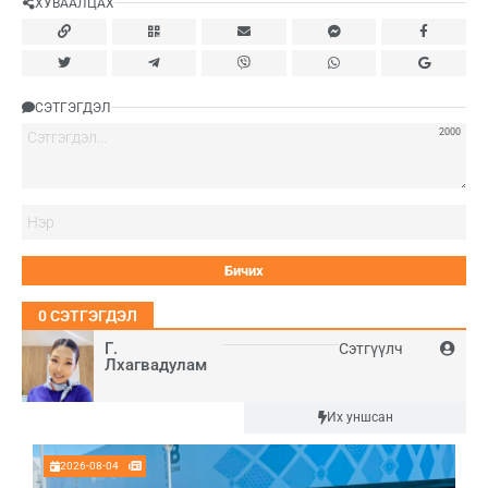
ХУВААЛЦАХ
СЭТГЭГДЭЛ
2000
Нэ
0
СЭТГЭГДЭЛ
Г.
Сэтгүүлч
Лхагвадулам
Шинэ
Их уншсан
2026-08-04