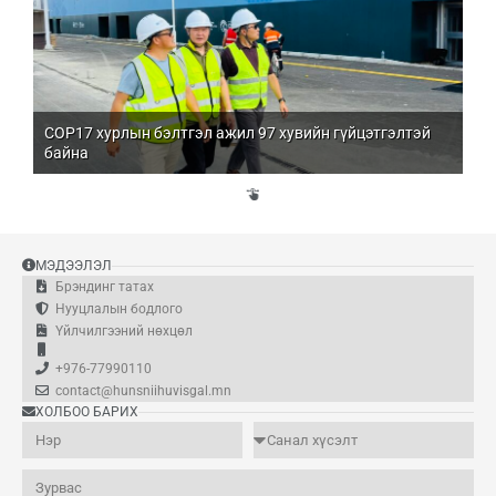
COP17 хурлын бэлтгэл ажил 97 хувийн гүйцэтгэлтэй
Мо
байна
бо
Үй
эд
МЭДЭЭЛЭЛ
Брэндинг татах
Нууцлалын бодлого
Үйлчилгээний нөхцөл
+976-77990110
contact@hunsniihuvisgal.mn
ХОЛБОО БАРИХ