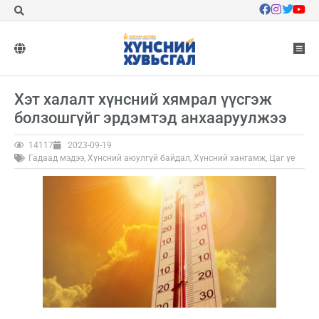
Хэт халалт хүнсний хямрал үүсгэж
болзошгүйг эрдэмтэд анхааруулжээ
14117
2023-09-19
Гадаад мэдээ
,
Хүнсний аюулгүй байдал
,
Хүнсний хангамж
,
Цаг үе