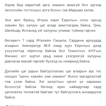
Хэрэв бид яаралтай арга хэмжээ авахгүй бол эдгээр
экологийн тогтолцоо алга болно гэж Маршам хэлэв.
Энэ жил Франц, Итали зэрэг Европын олон оронд
хэвийн бус халуун цаг агаар ажиглагдаж байна. Грек,
Швейцар, Испанид хэт халууны улмаас түймэр гарчээ.
Өнгөрөгч 7 сард Италийн Сицили, Сардини арлуудад
агаарын температур 48.8 хэмд хүрч Европын дээд
үзүүлэлтэд ойртсоор байгаа бол Токиогоос АНУ-ын
Финикс хот хүртэл урьд өмнө үзэгдээгүй халууны
давлагаа манай гаргийг бүхэлд нь нөмрөөд байна.
Дэлхийн цаг уурын байгууллагаас цаг агаарын эрс тэс
нөхцөл “шинэ хэвийн хэм хэмжээ” болох магадлалтай
гэж үзэж байна. Хэт халалтын оргил үе хараахан
болоогүй байгаа бөгөөд ирэх наймдугаар сард
үргэлжлэх төлөвтэй байгааг тус байгууллага анхааруулж
байна.