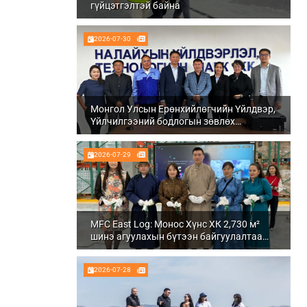
гүйцэтгэлтэй байна
2026-07-30
Монгол Улсын Ерөнхийлөгчийн Үйлдвэр,
Үйлчилгээний бодлогын зөвлөх
Ч.Даваабаяр Налайх дүүргийн
Үйлдвэрлэл, технологийн парк ХК болон
2026-07-29
Налуу-Ухаа эдийн засгийн тусгай бүсэд
ажиллалаа
MFC East Log: Монос Хүнс ХК 2,730 м²
шинэ агуулахын бүтээн байгуулалтаа
бүрэн дуусгаж, ашиглалтад орууллаа
2026-07-28