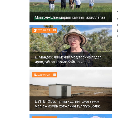
Монгол–Швейцарын хамтын ажиллагаа
2026-07-24
Д.Мандах: Жимсний мод тарина гэдэг
ирээдүйгээ тарьж байгаа хэрэг
2026-07-24
ДУНДГОВЬ: Гүний худгийн хүртээмж
мал аж ахуйн хөгжлийн тулгуур болж
байна