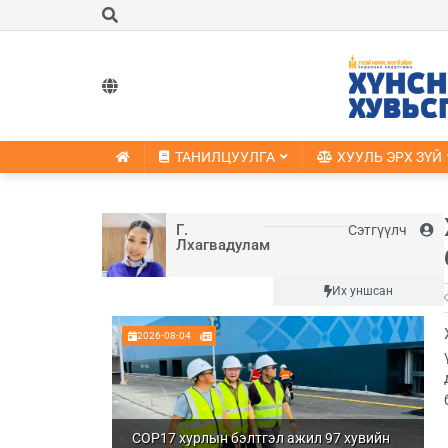
ТАНИЛЦУУЛГА
ХУУЛЬ ЭРХ ЗҮЙ
Г.
Сэтгүүлч
Лхагвадулам
Шинэ
Их уншсан
2026-08-04
COP17 хурлын бэлтгэл ажил 97 хувийн