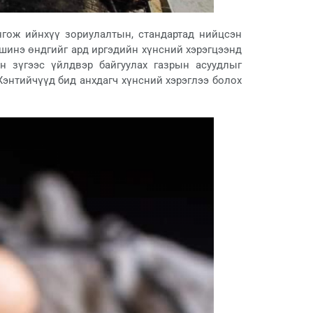
нгож ийнхүү зориулалтын, стандартад нийцсэн
 шинэ өндгийг ард иргэдийн хүнсний хэрэгцээнд
н зүгээс үйлдвэр байгуулах газрын асуудлыг
энтийчүүд бид анхдагч хүнсний хэрэглээ болох