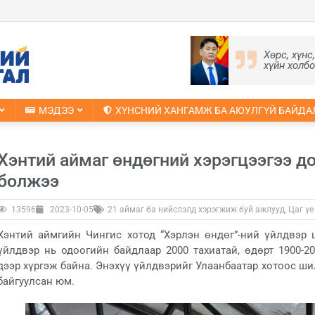
Хөрс, хүнс
хүйн холб
МЭДЭЭ
ХҮНСНИЙ ХАНГАМЖ БА АЮУЛГҮЙ БАЙДА
Хэнтий аймаг өндөгний хэрэгцээгээ д
болжээ
13596
2023-10-05
21 аймаг ба нийслэлд хэрэгжиж буй ажлууд
,
Цаг үе
Хэнтий аймгийн Чингис хотод “Хэрлэн өндөг”-ний үйлдвэр 
үйлдвэр нь одоогийн байдлаар 2000 тахиатай, өдөрт 1900-2
дээр хүргэж байна. Энэхүү үйлдвэрийг Улаанбаатар хотоос ши
байгуулсан юм.