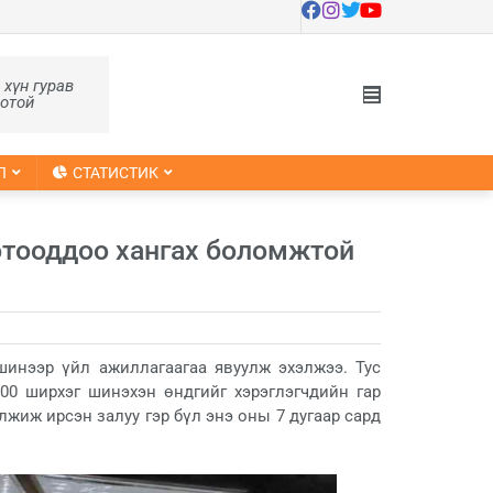
, хүн гурав
оотой
Л
СТАТИСТИК
отооддоо хангах боломжтой
шинээр үйл ажиллагаагаа явуулж эхэлжээ. Тус
000 ширхэг шинэхэн өндгийг хэрэглэгчдийн гар
лжиж ирсэн залуу гэр бүл энэ оны 7 дугаар сард