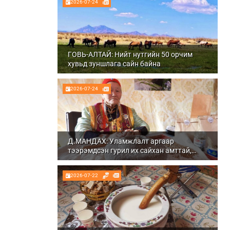
2026-07-24
ГОВЬ-АЛТАЙ: Нийт нутгийн 50 орчим
хувьд зуншлага сайн байна
2026-07-24
Д.МАНДАХ: Уламжлалт аргаар
тээрэмдсэн гурил их сайхан амттай,
шим тэжээлтэй болдог
2026-07-22