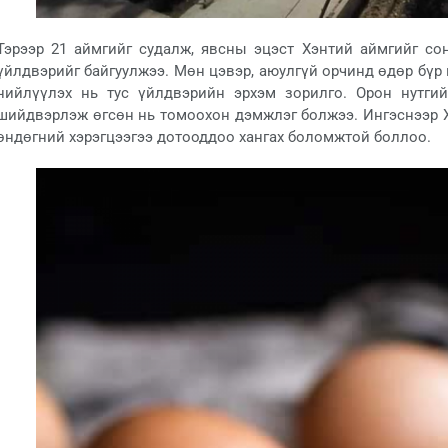
Тэрээр 21 аймгийг судалж, явсны эцэст Хэнтий аймгийг со
үйлдвэрийг байгуулжээ. Мөн цэвэр, аюулгүй орчинд өдөр бүр
нийлүүлэх нь тус үйлдвэрийн эрхэм зорилго. Орон нутгий
шийдвэрлэж өгсөн нь томоохон дэмжлэг болжээ. Ингэснээр Х
өндөгний хэрэгцээгээ дотооддоо хангах боломжтой боллоо.