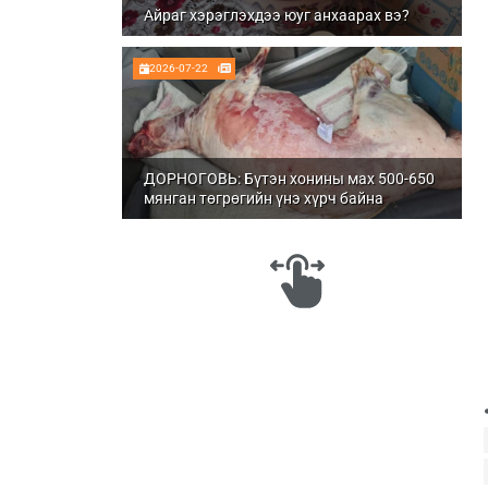
Айраг хэрэглэхдээ юуг анхаарах вэ?
2026-07-22
ДОРНОГОВЬ: Бүтэн хонины мах 500-650
мянган төгрөгийн үнэ хүрч байна