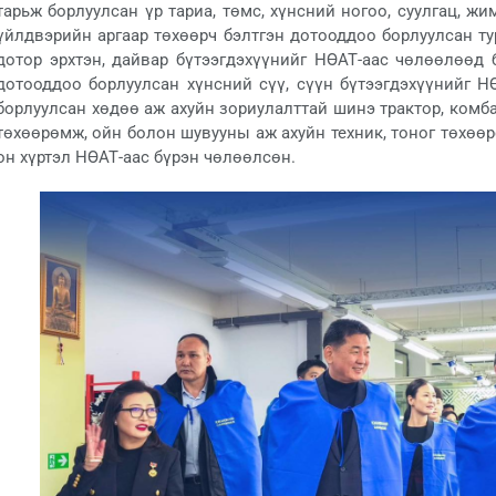
тарьж борлуулсан үр тариа, төмс, хүнсний ногоо, суулгац, ж
үйлдвэрийн аргаар төхөөрч бэлтгэн дотооддоо борлуулсан ту
дотор эрхтэн, дайвар бүтээгдэхүүнийг НӨАТ-аас чөлөөлөөд 
дотооддоо борлуулсан хүнсний сүү, сүүн бүтээгдэхүүнийг 
борлуулсан хөдөө аж ахуйн зориулалттай шинэ трактор, комб
төхөөрөмж, ойн болон шувууны аж ахуйн техник, тоног төхөө
он хүртэл НӨАТ-аас бүрэн чөлөөлсөн.