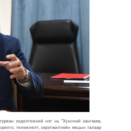
гурван хөдөлгөөний нэг нь “Хүнсний хангамж,
орилго, төлөвлөлт, хэрэгжилтийн явцын талаар