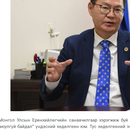
Монгол Улсын Ерөнхийлөгчийн санаачилгаар хэрэгжиж буй 
аюулгүй байдал” үндэсний хөдөлгөөн юм. Тус хөдөлгөөний з