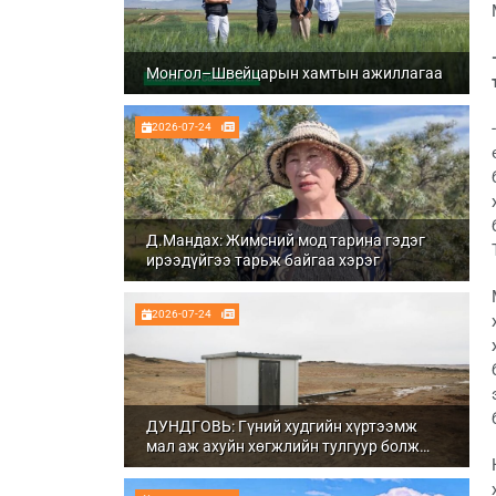
Монгол–Швейцарын хамтын ажиллагаа
2026-07-24
Д.Мандах: Жимсний мод тарина гэдэг
ирээдүйгээ тарьж байгаа хэрэг
2026-07-24
ДУНДГОВЬ: Гүний худгийн хүртээмж
мал аж ахуйн хөгжлийн тулгуур болж
байна