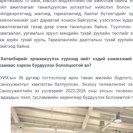
арилжааны 10 банк, хэвлэл мэдээллийн баг ажиллаж байна. Ө
үйл ажиллагааг танилцуулсан уулзалтыг нийслэл болон 
үйлдвэрлэгчид, малчид, тариаланчид, баялаг бүтээгчдийг
зөвлөгөөнийг шат дараатай зохион байгуулж, үзэсгэлэн худа
ажиллагаатай газар дээр очиж танилцсан байна. Түүнчлэн
хамгаалал, ургамлын эрүүл мэндийн тухай хуулийн төслийг 
аж ахуйн тухай хууль, Тариалангийн даатгалын тухай хуулий
хийгээд байна.
-Хөтөлбөрийг эрчимжүүлэх хүрээнд нийт хэдий хэмжээний
хаанаас хэрхэн бүрдүүлэх бололцоотой вэ?
-УИХ-ын 36 дугаар тогтоолоор ирэх таван жилийн бодлого
санхүүжилтыг хамтатган батлуулсан. Энэхүү төлөвлөгөөг хэ
Санхүүжилтийн эх үүсвэрийг 2022-2026 оны улсын төсвөөс
гадаадын зээл, тусламжийн хөрөнгөөр бүрдүүлэх боломжтой г