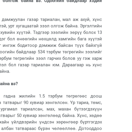
л болгож байна вэ. Одоогийн байдлаар хэдий
дамжуулан газар тариалан, мал аж ахуй, хүнс
эй, урт хугацаатай зээл олгож байна. Эргэлтийн
 хувийн хүүтэй. Тэдгээр зээлийн зөрүү болох 13
эдэг бол өнөөгийн нөхцөлд хамгийн бага хүүтэй
г ингэж бодитоор дэмжиж байсан түүх байхгүй
доогийн байдлаар 534 тэрбум төгрөгийн зээлийг
эрбум төгрөгийн зээл гарчих болов уу гэж харж
лэл бол газар тариалан юм. Дараагаар нь хүнс
айна.
айна вэ?
с гадна жилийн 1.5 тэрбум төгрөгөөс доош
татварыг 90 хувиар хөнгөлсөн. Үр тариа, төмс,
ургамал тариалсан, мах, махан бүтээгдэхүүн
варыг 50 хувиар хөнгөлөөд байна. Хүнс, хөдөө
ухайн үйлдвэрийн үндсэн хөрөнгөөр бүртгэгдэх
 албан татвараас бүрэн чөлөөллөө. Дотооддоо