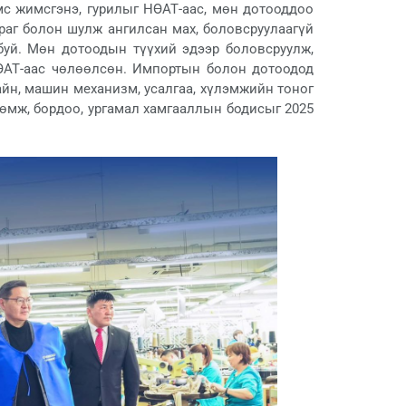
имс жимсгэнэ, гурилыг НӨАТ-аас, мөн дотооддоо
раг болон шулж ангилсан мах, боловсруулаагүй
буй. Мөн дотоодын түүхий эдээр боловсруулж,
НӨАТ-аас чөлөөлсөн. Импортын болон дотоодод
айн, машин механизм, усалгаа, хүлэмжийн тоног
рөмж, бордоо, ургамал хамгааллын бодисыг 2025