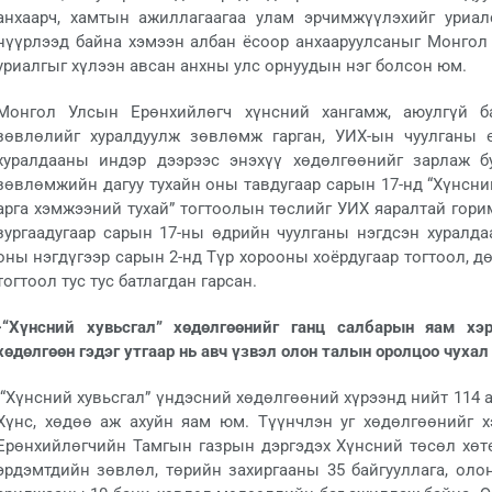
анхаарч, хамтын ажиллагаагаа улам эрчимжүүлэхийг уриал
нүүрлээд байна хэмээн албан ёсоор анхааруулсаныг Монгол У
уриалгыг хүлээн авсан анхны улс орнуудын нэг болсон юм.
Монгол Улсын Ерөнхийлөгч хүнсний хангамж, аюулгүй б
зөвлөлийг хуралдуулж зөвлөмж гарган, УИХ-ын чуулганы 
хуралдааны индэр дээрээс энэхүү хөдөлгөөнийг зарлаж б
зөвлөмжийн дагуу тухайн оны тавдугаар сарын 17-нд “Хүнсни
арга хэмжээний тухай” тогтоолын төслийг УИХ яаралтай гори
зургаадугаар сарын 17-ны өдрийн чуулганы нэгдсэн хуралда
оны нэгдүгээр сарын 2-нд Түр хорооны хоёрдугаар тогтоол, д
тогтоол тус тус батлагдан гарсан.
-“Хүнсний хувьсгал” хөдөлгөөнийг ганц салбарын яам хэ
хөдөлгөөн гэдэг утгаар нь авч үзвэл олон талын оролцоо чухал
-“Хүнсний хувьсгал” үндэсний хөдөлгөөний хүрээнд нийт 114 
Хүнс, хөдөө аж ахуйн яам юм. Түүнчлэн уг хөдөлгөөнийг 
Ерөнхийлөгчийн Тамгын газрын дэргэдэх Хүнсний төсөл хөтө
эрдэмтдийн зөвлөл, төрийн захиргааны 35 байгууллага, олон