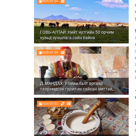
2026-07-24
ГОВЬ-АЛТАЙ: Нийт нутгийн 50 орчим
хувьд зуншлага сайн байна
2026-07-24
Д.МАНДАХ: Уламжлалт аргаар
тээрэмдсэн гурил их сайхан амттай,
шим тэжээлтэй болдог
2026-07-22