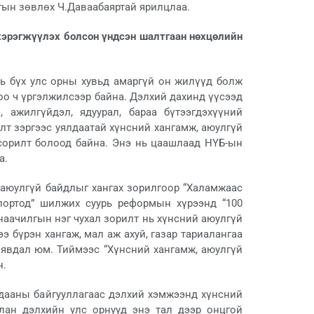
ын зөвлөх Ч.Даваабаяртай ярилцлаа.
хэрэгжүүлэх болсон үндсэн шалтгаан нөхцөлийн
ь бүх улс орны хувьд амаргүй он жилүүд болж
оо ч үргэлжилсээр байна. Дэлхий дахинд үүсээд
 ажилгүйдэл, ядуурал, бараа бүтээгдэхүүний
лт зэргээс уялдаатай хүнсний хангамж, аюулгүй
сорилт болоод байна. Энэ нь цаашлаад НҮБ-ын
а.
аюулгүй байдлыг хангах зорилгоор “Халамжаас
портод” шилжих суурь реформын хүрээнд “100
наачилгын нэг чухал зорилт нь хүнсний аюулгүй
э бүрэн хангаж, мал аж ахуй, газар тариалангаа
 явдал юм. Тиймээс “Хүнсний хангамж, аюулгүй
н.
дааны байгууллагаас дэлхий хэмжээнд хүнсний
улан дэлхийн улс орнууд энэ тал дээр онцгой