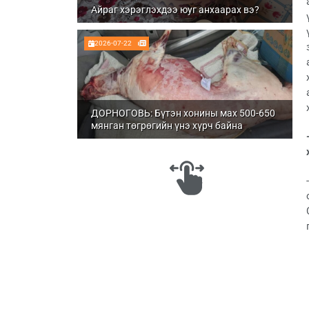
Айраг хэрэглэхдээ юуг анхаарах вэ?
2026-07-22
ДОРНОГОВЬ: Бүтэн хонины мах 500-650
мянган төгрөгийн үнэ хүрч байна