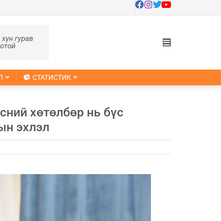
, хүн гурав
оотой
Л
СТАТИСТИК
сний хөтөлбөр нь бүс
ын эхлэл