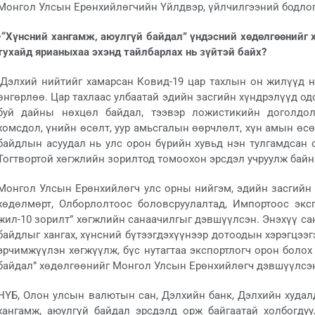
Монгол Улсын Ерөнхийлөгчийн Үйлдвэр, үйлчилгээний бодлог
-“Хүнсний хангамж, аюулгүй байдал” үндэсний хөдөлгөөнийг 
тухайд ярианыхаа эхэнд тайлбарлах нь зүйтэй байх?
-Дэлхий нийтийг хамарсан Ковид-19 цар тахлын он жилүүд н
өнгөрлөө. Цар тахлаас улбаатай эдийн засгийн хүндрэлүүд од
буй дайны нөхцөл байдал, тээвэр ложистикийн доголдол,
хомсдол, үнийн өсөлт, уур амьсгалын өөрчлөлт, хүн амын өсө
байдлын асуудал нь улс орон бүрийн хувьд нэн тулгамдсан 
Тогтвортой хөгжлийн зорилтод томоохон эрсдэл учруулж байн
Монгол Улсын Ерөнхийлөгч улс орны нийгэм, эдийн засгийн 
хөдөлмөрт, Олборлолтоос боловсруулалтад, Импортоос экс
жил-10 зорилт” хөгжлийн санаачилгыг дэвшүүлсэн. Энэхүү са
байдлыг хангах, хүнсний бүтээгдэхүүнээр дотоодын хэрэгцээгэ
эрчимжүүлэн хөгжүүлж, бүс нутагтаа экспортлогч орон болох
байдал” хөдөлгөөнийг Монгол Улсын Ерөнхийлөгч дэвшүүлсэ
НҮБ, Олон улсын валютын сан, Дэлхийн банк, Дэлхийн худал
хангамж, аюулгүй байдал эрсдэлд орж байгаатай холбогду