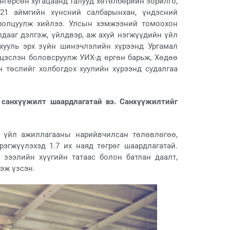
нгөрсөн хугацаанд талууд хөтөлбөрийн зорилго,
21 аймгийн хүнсний салбарынхан, үндэсний
 оролцуулж хийлээ. Улсын хэмжээний томоохон
лдааг дэлгэж, үйлдвэр, аж ахуй нэгжүүдийн үйл
 хууль эрх зүйн шинэчлэлийн хүрээнд Ургамал
эцэслэн боловсруулж УИХ-д өргөн барьж, Хөдөө
н төслийг холбогдох хуулийн хүрээнд судалгаа
 санхүүжилт шаардлагатай вэ. Санхүүжилтийг
, үйл ажиллагааны нарийвчилсан төлөвлөгөө,
рэгжүүлэхэд 1.7 их наяд төгрөг шаардлагатай.
 зээлийн хүүгийн татаас болон батлан даалт,
эж үзсэн.