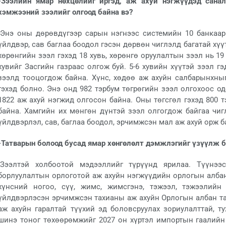
-Зээлийн ямар нөхцөлийг иргэд, аж ахуй нэгжүүдэд сана
хэмжээний зээлийг олгоод байна вэ?
-Энэ оны дөрөвдүгээр сарын нэгнээс системийн 10 банкаар 
үйлдвэр, сав баглаа боодол гэсэн дөрвөн чиглэлд багатай хүүт
хөрөнгийн зээл гэхэд 18 хувь, хөрөнгө оруулалтын зээл нь 19
хувийг Засгийн газраас олгож буй. 5-6 хувийн хүүтэй зээл г
зээлд тооцогдож байна. Хүнс, хөдөө аж ахуйн салбарынхны
гэхэд болно. Энэ онд 982 тэрбум төгрөгийн зээл олгохоос о
1822 аж ахуй нэгжид олгосон байна. Оны төгсгөл гэхэд 800 т
байна. Хамгийн их мөнгөн дүнтэй зээл олгогдож байгаа чиг
үйлдвэрлэл, сав, баглаа боодол, эрчимжсэн мал аж ахуй орж б
-Татварын болоод бусад ямар хөнгөлөлт дэмжлэгийг үзүүлж б
-Зээлтэй холбоотой мэдээллийг түрүүнд ярилаа. Түүнээ
борлуулалтын орлоготой аж ахуйн нэгжүүдийн орлогын албан 
хүнсний ногоо, сүү, жимс, жимсгэнэ, тэжээл, тэжээлийн 
үйлдвэрлэсэн эрчимжсэн тахианы аж ахуйн Орлогын албан тат
аж ахуйн гаралтай түүхий эд боловсруулах зориулалттай, т
шинэ тоног төхөөрөмжийг 2027 он хүртэл импортын гаалийн