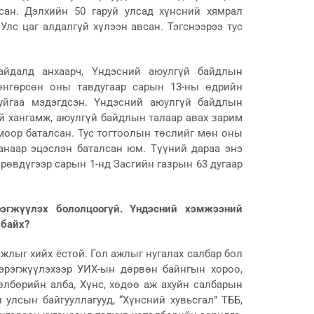
сан. Дэлхийн 50 гаруй улсад хүнсний хямрал
лс цаг алдалгүй хүлээн авсан. Тэгснээрээ тус
айдалд анхаарч, Үндэсний аюулгүй байдлын
өнгөрсөн оны тавдугаар сарын 13-ны өдрийн
уйгаа мэдэгдсэн. Үндэсний аюулгүй байдлын
й хангамж, аюулгүй байдлын талаар авах зарим
моор баталсан. Тус тогтоолын төслийг мөн оны
анаар эцэслэн баталсан юм. Түүний дараа энэ
өрөвдүгээр сарын 1-нд Засгийн газрын 63 дугаар
рэгжүүлэх бололцоогүй. Үндэсний хэмжээний
 байх?
ажлыг хийх ёстой. Гол ажлыг нугалах салбар бол
хэрэгжүүлэхээр УИХ-ын дөрвөн байнгын хороо,
лбөрийн алба, Хүнс, хөдөө аж ахуйн салбарын
 улсын байгууллагууд, “Хүнсний хувьсгал” ТББ,