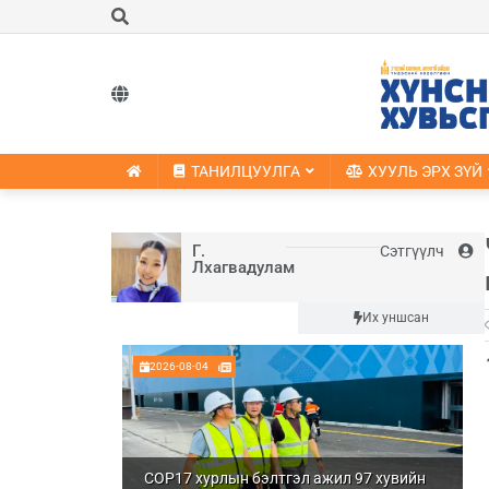
ТАНИЛЦУУЛГА
ХУУЛЬ ЭРХ ЗҮЙ
Г.
Сэтгүүлч
Лхагвадулам
Шинэ
Их уншсан
2026-08-04
COP17 хурлын бэлтгэл ажил 97 хувийн