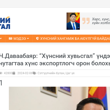
Хөрс, хүнс
хүйн холб
МЭДЭЭ
ХҮНСНИЙ ХАНГАМЖ БА АЮУЛГҮЙ БАЙДА
Ч.Даваабаяр: “Хүнсний хувьсгал” үндэ
нутагтаа хүнс экспортлогч орон болох
42800
2024-02-06
Сэтгүүлчийн булан
,
Цаг үе
1