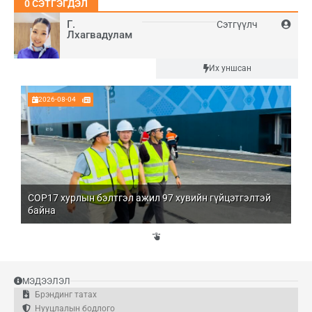
0
СЭТГЭГДЭЛ
Г.
Сэтгүүлч
Лхагвадулам
Шинэ
Их уншсан
2026-08-04
COP17 хурлын бэлтгэл ажил 97 хувийн гүйцэтгэлтэй
Мо
байна
бо
Үй
эд
МЭДЭЭЛЭЛ
Брэндинг татах
Нууцлалын бодлого