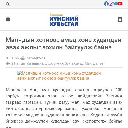
Малчдын хотноос амьд хонь худалдан
авах ажлыг зохион байгуулж байна
13997
2024-02-20
21 аймаг ба нийслэлд хэрэгжиж буй ажлууд
,
Мах
,
Цаг үе
Малчдаас мал, мах худалдан авахад зориулан 100
тэрбум төгрөгийн зээл олгох шийдвэрийг Засгийн
газраас гаргасан. Үүний дагуу мал, мах худалдан авах
үйл ажиллагаа үргэлжсээр байна. Тухайлбал, малчдын
хотноос амьд хонь худалдан авах ажлыг Хөдөө аж ахуйн
биржээр дамжуулан худалдан авч экспортолж байгаа
аж.