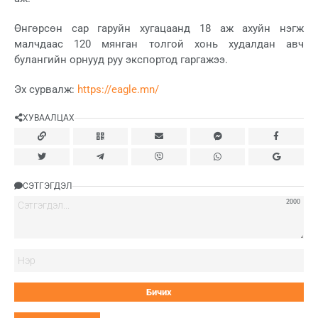
Өнгөрсөн сар гаруйн хугацаанд 18 аж ахуйн нэгж
малчдаас 120 мянган толгой хонь худалдан авч
булангийн орнууд руу экспортод гаргажээ.
Эх сурвалж:
https://eagle.mn/
ХУВААЛЦАХ
СЭТГЭГДЭЛ
2000
Нэ