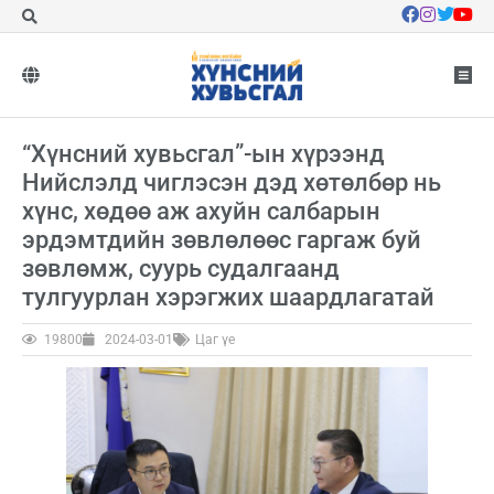
“Хүнсний хувьсгал”-ын хүрээнд
Нийслэлд чиглэсэн дэд хөтөлбөр нь
хүнс, хөдөө аж ахуйн салбарын
эрдэмтдийн зөвлөлөөс гаргаж буй
зөвлөмж, суурь судалгаанд
тулгуурлан хэрэгжих шаардлагатай
19800
2024-03-01
Цаг үе