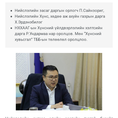
Нийслэлийн засаг даргын орлогч П.Сайнзориг,
Нийслэлийн Хүнс, хөдөө аж ахуйн газрын дарга
Х.Эрдэнэбилэг
НХХААГ-ын Хүнсний үйлдвэрлэлийн хэлтсийн
дарга Р.Ундармаа нар оролцов. Мөн “Хүнсний
хувьсгал” ТББ-ын төлөөлөл оролцлоо.