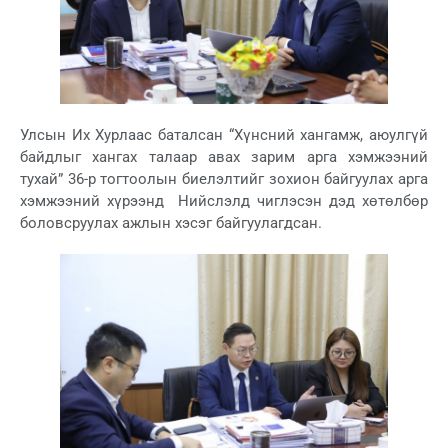
Улсын Их Хурлаас баталсан “Хүнсний хангамж, аюулгүй
байдлыг хангах талаар авах зарим арга хэмжээний
тухай” 36-р тогтоолын биелэлтийг зохион байгуулах арга
хэмжээний хүрээнд Нийслэлд чиглэсэн дэд хөтөлбөр
боловсруулах ажлын хэсэг байгуулагдсан.