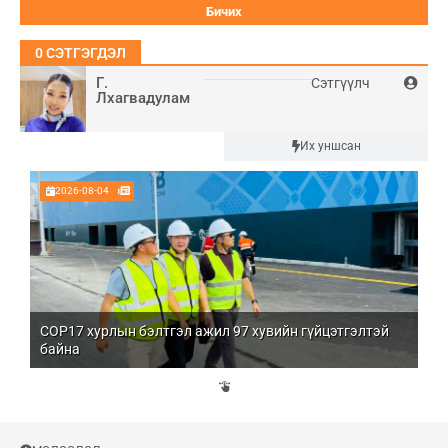
0
СЭТГЭГДЭЛ
Г.
Сэтгүүлч
Лхагвадулам
Шинэ
Их уншсан
2026-08-04
COP17 хурлын бэлтгэл ажил 97 хувийн гүйцэтгэлтэй
Мо
байна
бо
Үй
эд