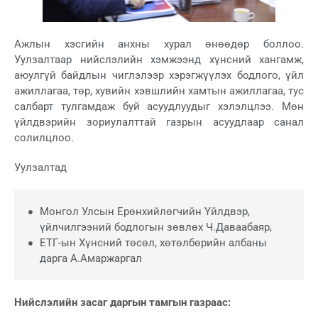
Ажлын хэсгийн анхны хурал өнөөдөр боллоо.
Уулзалтаар нийслэлийн хэмжээнд хүнсний хангамж,
аюулгүй байдлын чиглэлээр хэрэгжүүлэх бодлого, үйл
ажиллагаа, төр, хувийн хэвшлийн хамтын ажиллагаа, тус
салбарт тулгамдаж буй асуудлуудыг хэлэлцлээ. Мөн
үйлдвэрийн зориулалттай газрын асуудлаар санал
солилцлоо.
Уулзалтад
Монгол Улсын Ерөнхийлөгчийн Үйлдвэр,
үйлчилгээний бодлогын зөвлөх Ч.Даваабаяр,
ЕТГ-ын Хүнсний төсөл, хөтөлбөрийн албаны
дарга А.Амаржаргал
Нийслэлийн засаг даргын тамгын газраас: