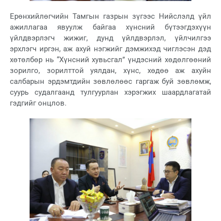
Ерөнхийлөгчийн Тамгын газрын зүгээс Нийслэлд үйл
ажиллагаа явуулж байгаа хүнсний бүтээгдэхүүн
үйлдвэрлэгч жижиг, дунд үйлдвэрлэл, үйлчилгээ
эрхлэгч иргэн, аж ахуй нэгжийг дэмжихэд чиглэсэн дэд
хөтөлбөр нь “Хүнсний хувьсгал” үндэсний хөдөлгөөний
зорилго, зорилттой уялдан, хүнс, хөдөө аж ахуйн
салбарын эрдэмтдийн зөвлөлөөс гаргаж буй зөвлөмж,
суурь судалгаанд тулгуурлан хэрэгжих шаардлагатай
гэдгийг онцлов.