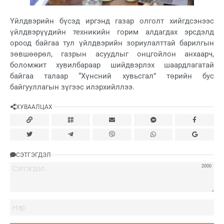
Үйлдвэрийн бүсэд иргэнд газар олголт хийгдсэнээс
үйлдвэрүүдийн техникийн горим алдагдах эрсдэлд
ороод байгаа тул үйлдвэрийн зориулалттай барилгын
зөвшөөрөл, газрын асуудлыг онцгойлон анхаарч,
боломжит хувилбараар шийдвэрлэх шаардлагатай
байгаа талаар “Хүнсний хувьсгал” төрийн бус
байгууллагын зүгээс илэрхийллээ.
ХУВААЛЦАХ
СЭТГЭГДЭЛ
2000
Нэ