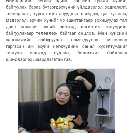
Нийслэлийн зүгээс эдийн засгийн тусгай бүсийг
байгуулах, бараа бүтээгдэхүүний үйлдвэрлэл, хадгалалт,
тээвэрлэлт, хүргэлтийн асуудлыг шийдэж, цаг хугацаа,
мэдээлэл, эрчим хүчийг үр ашигтайгаар зохицуулах тал
дээр анхаарч эхний ээлжид логистик төвүүдийг
байгуулахаар төлөвлөж байгааг онцлов. Мөн хүнсний
хангамжийг сайжруулах, нэмэгдүүлэх чиглэлээр
гаргасан аж ахуйн нэгжүүдийн санал хүсэлтүүдийг
тэргүүн ээлжид судлан, боломжит байдлаар
шийдвэрлэх шаардлагатай гэв.