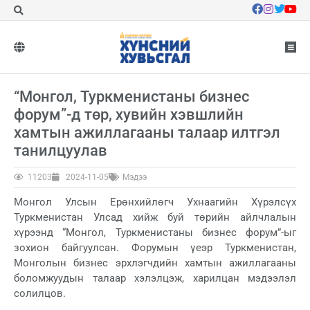
“Монгол, Туркменистаны бизнес
форум”-д төр, хувийн хэвшлийн
хамтын ажиллагааны талаар илтгэл
танилцуулав
11203
2024-11-05
Мэдээ
Монгол Улсын Ерөнхийлөгч Ухнаагийн Хүрэлсүх
Туркменистан Улсад хийж буй төрийн айлчлалын
хүрээнд “Монгол, Туркменистаны бизнес форум”-ыг
зохион байгуулсан. Форумын үеэр Туркменистан,
Монголын бизнес эрхлэгчдийн хамтын ажиллагааны
боломжуудын талаар хэлэлцэж, харилцан мэдээлэл
солилцов.