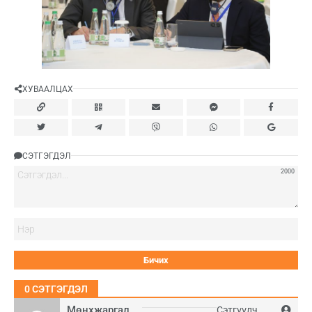
ХУВААЛЦАХ
СЭТГЭГДЭЛ
2000
Нэ
0
СЭТГЭГДЭЛ
Мөнхжаргал
Сэтгүүлч