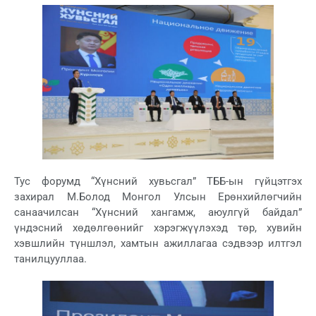
Тус форумд “Хүнсний хувьсгал” ТББ-ын гүйцэтгэх
захирал М.Болод Монгол Улсын Ерөнхийлөгчийн
санаачилсан “Хүнсний хангамж, аюулгүй байдал”
үндэсний хөдөлгөөнийг хэрэгжүүлэхэд төр, хувийн
хэвшлийн түншлэл, хамтын ажиллагаа сэдвээр илтгэл
танилцууллаа.