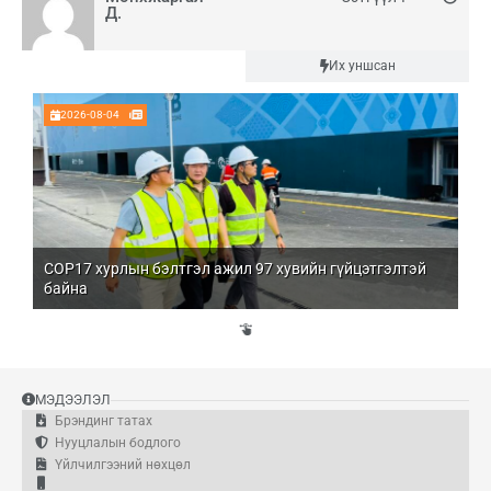
Д.
Шинэ
Их уншсан
2026-08-04
COP17 хурлын бэлтгэл ажил 97 хувийн гүйцэтгэлтэй
Мо
байна
бо
Үй
эд
МЭДЭЭЛЭЛ
Брэндинг татах
Нууцлалын бодлого
Үйлчилгээний нөхцөл