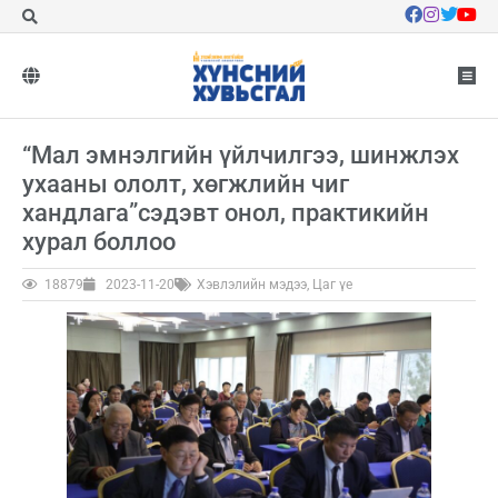
“Мал эмнэлгийн үйлчилгээ, шинжлэх
ухааны ололт, хөгжлийн чиг
хандлага”сэдэвт онол, практикийн
хурал боллоо
18879
2023-11-20
Хэвлэлийн мэдээ
,
Цаг үе