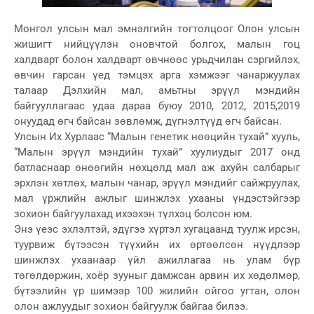
Монгол улсын мал эмнэлгийн тогтолцоог Олон улсын
жишигт нийцүүлэн оновчтой болгох, малын гоц
халдварт болон халдварт өвчнөөс урьдчилан сэргийлэх,
өвчин гарсан үед тэмцэх арга хэмжээг чанаржуулах
талаар Дэлхийн мал, амьтны эрүүл мэндийн
байгууллагаас удаа дараа буюу 2010, 2012, 2015,2019
онуудад өгч байсан зөвлөмж, дүгнэлтүүд өгч байсан.
Улсын Их Хурлаас “Малын генетик нөөцийн тухай” хууль,
“Малын эрүүл мэндийн тухай” хуулиудыг 2017 онд
батласнаар өнөөгийн нөхцөлд мал аж ахуйн салбарыг
эрхлэн хөтлөх, малын чанар, эрүүл мэндийг сайжруулах,
мал үржлийн ажлыг шинжлэх ухааны үндэстэйгээр
зохион байгуулахад ихээхэн түлхэц болсон юм.
Энэ үеэс эхлэлтэй, эдүгээ хүртэл хугацаанд туулж ирсэн,
туурвиж бүтээсэн түүхийн их өртөөлсөн нүүдлээр
шинжлэх ухаанаар үйл ажиллагаа нь улам бүр
төгөлдөржин, хоёр зууныг дамжсан арвин их хөдөлмөр,
бүтээлийн үр шимээр 100 жилийн ойгоо угтан, олон
олон ажлуудыг зохион байгуулж байгаа билээ.