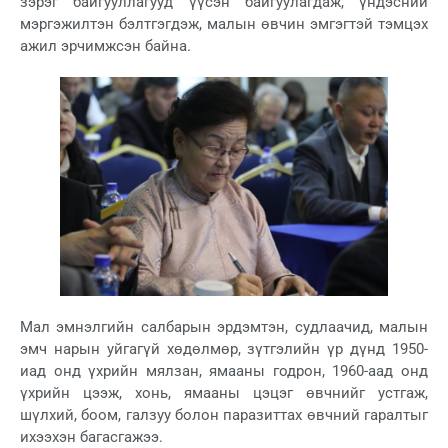
зэрэг байгууллагууд үүсэн байгуулагдаж, үндэсний
мэргэжилтэн бэлтгэгдэж, малын өвчин эмгэгтэй тэмцэх
ажил эрчимжсэн байна.
Мал эмнэлгийн салбарын эрдэмтэн, судлаачид, малын
эмч нарын уйгагүй хөдөлмөр, зүтгэлийн үр дүнд 1950-
иад онд үхрийн мялзан, ямааны годрон, 1960-аад онд
үхрийн цээж, хонь, ямааны цэцэг өвчнийг устгаж,
шүлхий, боом, галзуу болон паразиттах өвчний гаралтыг
ихээхэн багасгажээ.