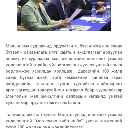
Малын эмч судлаачид, эрдэмтэн та бүхэн нэгдмэл санаа
бүтээлч санаачлага нягт хамтын ажиллагааг өрнүүлэн
энэхүү их хурлаараа мал эмнэлгийн шинжлэх ухааны
үндэслэлтэй төрийн үйлчилгээг хөгжүүлэх үнэтэй санал
зөвлөмжөө харилцан ярилцаж , дараагийн 100 жилд
хийж бүтээх ажил, арга хэмжээний саналаа гарах
шийдвэрийн төсөлдөө тусган түүнийгээ шийдвэрлэх
арга замуудыг тодорхойлон нэгдмэл байр суурьтайгаар
Монголын мал эмнэлгийн салбарын хөгжилд үнэтэй
хувь нэмэр оруулна гэж итгэж байна.
Та бүхэнд амжилт хүсэж, Монгол улсад шинжлэх ухааны
үндэслэлтэй “мал эмнэлгийн алба” үүсэж хөгжсөний
түүхт 100 жилийн ойн мэндийг хүргэе.