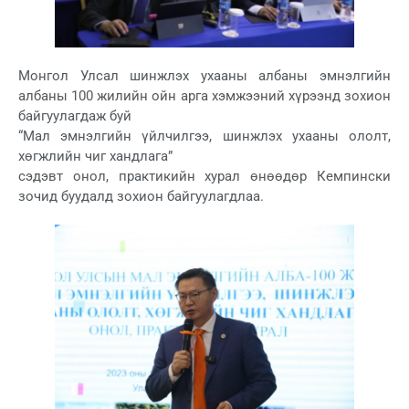
Монгол Улсал шинжлэх ухааны албаны эмнэлгийн
албаны 100 жилийн ойн арга хэмжээний хүрээнд зохион
байгуулагдаж буй
“Мал эмнэлгийн үйлчилгээ, шинжлэх ухааны ололт,
хөгжлийн чиг хандлага”
сэдэвт онол, практикийн хурал өнөөдөр Кемпински
зочид буудалд зохион байгуулагдлаа.