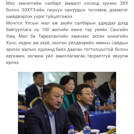
Мал эмнэлгийн салбарт амжилт олоход хуучин ЗХУ
болон ЭЗХТЗ-ийн гишүүн орнуудын тусламж, дэмжлэг
шийдвэрлэх үүрэг гүйцэтгэжээ.
Монгол Улсын мал аж ахуйн салбарын удирдах дээд
байгууллага нь 100 жилийн өмнө тэр үеийн Сангийн
Яам, Мал ба Тариалангийн яамнаас эхлэн өнөөгийн
Хүнс, хөдөө аж ахуй, хөнгөн үйлдвэрийн яамны сайдын
эрхлэх ажлын хүрээнд биеэ даасан тогтолцоотой болон
өргөжин, хөгжиж үйл ажиллагаагаа тасралтгүй явуулж
ирлээ.