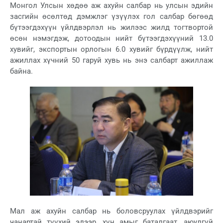
Монгол Улсын хөдөө аж ахуйн салбар нь улсын эдийн
засгийн өсөлтөд дэмжлэг үзүүлэх гол салбар бөгөөд
бүтээгдэхүүн үйлдвэрлэл нь жилээс жилд тогтвортой
өсөн нэмэгдэж, дотоодын нийт бүтээгдэхүүний 13.0
хувийг, экспортын орлогын 6.0 хувийг бүрдүүлж, нийт
ажиллах хүчний 50 гаруй хувь нь энэ салбарт ажиллаж
байна.
Мал аж ахуйн салбар нь боловсруулах үйлдвэрийг
чанартай түүхий эдээр, хүн амыг баталгаат, аюулгүй