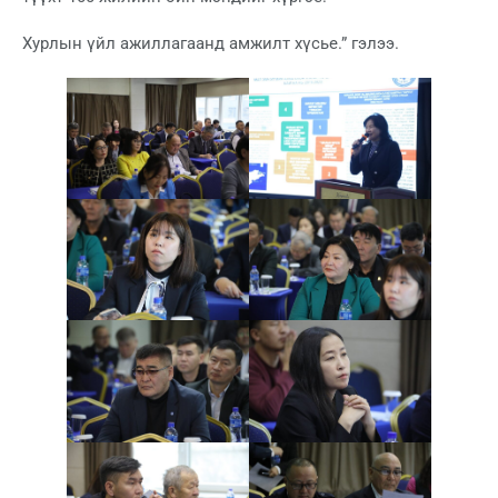
Хурлын үйл ажиллагаанд амжилт хүсье.” гэлээ.