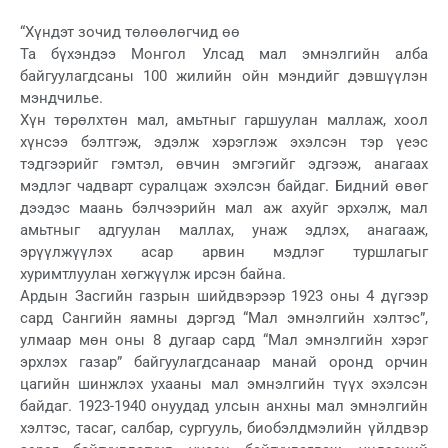
“Хүндэт зочид төлөөлөгчид өө
Та бүхэндээ Монгол Улсад мал эмнэлгийн алба
байгуулагдсаны 100 жилийн ойн мэндийг дэвшүүлэн
мэндчилье.
Хүн төрөлхтөн мал, амьтныг гаршуулан маллаж, хоол
хүнсээ бэлтгэж, эдэлж хэрэглэж эхэлсэн тэр үеэс
тэдгээрийг гэмтэл, өвчин эмгэгийг эдгээж, анагаах
мэдлэг чадварт суралцаж эхэлсэн байдаг. Бидний өвөг
дээдэс маань бэлчээрийн мал аж ахуйг эрхэлж, мал
амьтныг адгуулан маллах, унаж эдлэх, анагааж,
эрүүлжүүлэх асар арвин мэдлэг туршлагыг
хуримтлуулан хөгжүүлж ирсэн байна.
Ардын Засгийн газрын шийдвэрээр 1923 оны 4 дүгээр
сард Сангийн яамны дэргэд “Мал эмнэлгийн хэлтэс”,
улмаар мөн оны 8 дугаар сард “Мал эмнэлгийн хэрэг
эрхлэх газар” байгуулагдсанаар манай оронд орчин
цагийн шинжлэх ухааны мал эмнэлгийн түүх эхэлсэн
байдаг. 1923-1940 онуудад улсын анхны мал эмнэлгийн
хэлтэс, тасаг, салбар, сургууль, биобэлдмэлийн үйлдвэр