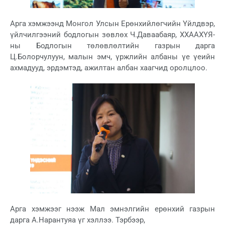
Арга хэмжээнд Монгол Улсын Ерөнхийлөгчийн Үйлдвэр,
үйлчилгээний бодлогын зөвлөх Ч.Даваабаяр, ХХААХҮЯ-
ны Бодлогын төлөвлөлтийн газрын дарга
Ц.Болорчулуун, малын эмч, үржлийн албаны үе үеийн
ахмадууд, эрдэмтэд, ажилтан албан хаагчид оролцлоо.
Арга хэмжээг нээж Мал эмнэлгийн ерөнхий газрын
дарга А.Нарантуяа үг хэллээ. Тэрбээр,