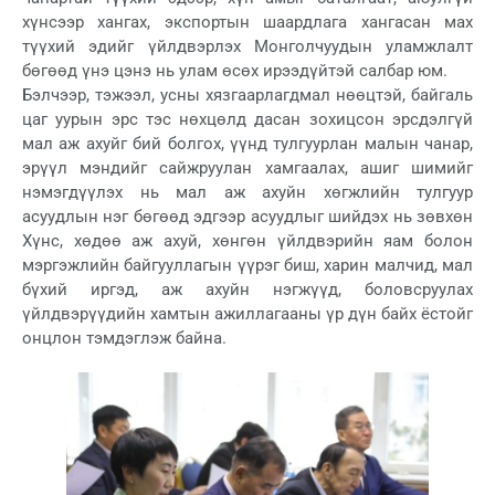
хүнсээр хангах, экспортын шаардлага хангасан мах
түүхий эдийг үйлдвэрлэх Монголчуудын уламжлалт
бөгөөд үнэ цэнэ нь улам өсөх ирээдүйтэй салбар юм.
Бэлчээр, тэжээл, усны хязгаарлагдмал нөөцтэй, байгаль
цаг уурын эрс тэс нөхцөлд дасан зохицсон эрсдэлгүй
мал аж ахуйг бий болгох, үүнд тулгуурлан малын чанар,
эрүүл мэндийг сайжруулан хамгаалах, ашиг шимийг
нэмэгдүүлэх нь мал аж ахуйн хөгжлийн тулгуур
асуудлын нэг бөгөөд эдгээр асуудлыг шийдэх нь зөвхөн
Хүнс, хөдөө аж ахуй, хөнгөн үйлдвэрийн яам болон
мэргэжлийн байгууллагын үүрэг биш, харин малчид, мал
бүхий иргэд, аж ахуйн нэгжүүд, боловсруулах
үйлдвэрүүдийн хамтын ажиллагааны үр дүн байх ёстойг
онцлон тэмдэглэж байна.