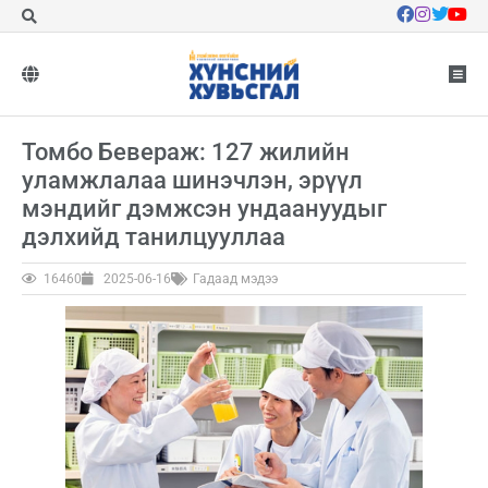
Томбо Бевераж: 127 жилийн
уламжлалаа шинэчлэн, эрүүл
мэндийг дэмжсэн ундаануудыг
дэлхийд танилцууллаа
16460
2025-06-16
Гадаад мэдээ