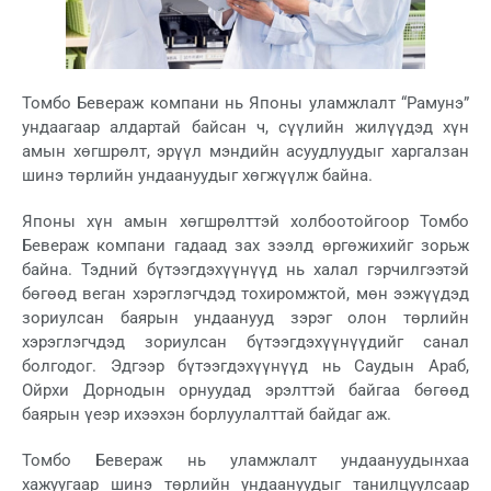
Томбо Бевераж компани нь Японы уламжлалт “Рамунэ”
ундаагаар алдартай байсан ч, сүүлийн жилүүдэд хүн
амын хөгшрөлт, эрүүл мэндийн асуудлуудыг харгалзан
шинэ төрлийн ундаануудыг хөгжүүлж байна.
Японы хүн амын хөгшрөлттэй холбоотойгоор Томбо
Бевераж компани гадаад зах зээлд өргөжихийг зорьж
байна. Тэдний бүтээгдэхүүнүүд нь халал гэрчилгээтэй
бөгөөд веган хэрэглэгчдэд тохиромжтой, мөн ээжүүдэд
зориулсан баярын ундаанууд зэрэг олон төрлийн
хэрэглэгчдэд зориулсан бүтээгдэхүүнүүдийг санал
болгодог. Эдгээр бүтээгдэхүүнүүд нь Саудын Араб,
Ойрхи Дорнодын орнуудад эрэлттэй байгаа бөгөөд
баярын үеэр ихээхэн борлуулалттай байдаг аж.
Томбо Бевераж нь уламжлалт ундаануудынхаа
хажуугаар шинэ төрлийн ундаануудыг танилцуулсаар