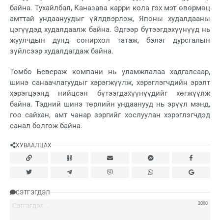
байна. Тухайлбал, Каназава карри кола гэх мэт өвөрмөц
амттай ундаануудыг үйлдвэрлэж, Японы худалдааны
цэгүүдэд худалдаалж байна. Эдгээр бүтээгдэхүүнүүд нь
жуулчдын дунд сонирхол татаж, бэлэг дурсгалын
зүйлсээр худалдагдаж байна.
Томбо Бевераж компани нь уламжлалаа хадгалсаар,
шинэ санаачлагуудыг хэрэгжүүлж, хэрэглэгчдийн эрэлт
хэрэгцээнд нийцсэн бүтээгдэхүүнүүдийг хөгжүүлж
байна. Тэдний шинэ төрлийн ундаанууд нь эрүүл мэнд,
гоо сайхан, амт чанар зэргийг хослуулан хэрэглэгчдэд
санал болгож байна.
ХУВААЛЦАХ
СЭТГЭГДЭЛ
2000