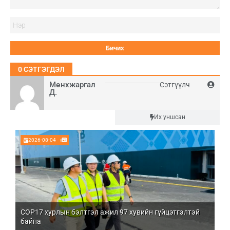
Нэ
0
СЭТГЭГДЭЛ
Мөнхжаргал
Сэтгүүлч
Д.
Шинэ
Их уншсан
2026-08-04
COP17 хурлын бэлтгэл ажил 97 хувийн гүйцэтгэлтэй
Мо
байна
бо