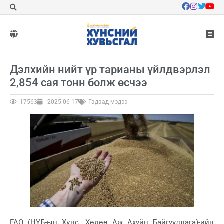
Дэлхийн нийт үр тарианы үйлдвэрлэл
2,854 сая тонн болж өсчээ
17563
2025-06-17
Гадаад мэдээ
FAO (НҮБ-ын Хүнс, Хөдөө Аж Ахуйн Байгууллага)-ийн