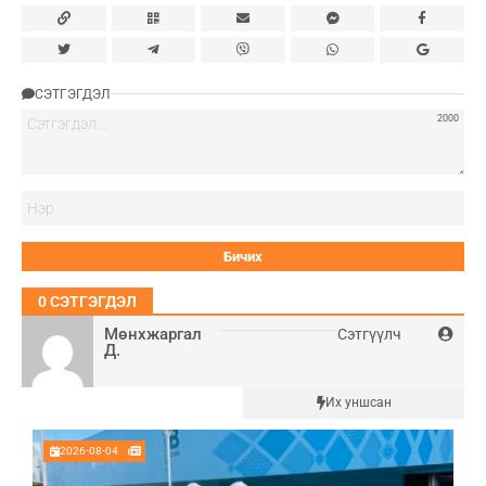
СЭТГЭГДЭЛ
2000
Нэ
0
СЭТГЭГДЭЛ
Мөнхжаргал
Сэтгүүлч
Д.
Шинэ
Их уншсан
2026-08-04