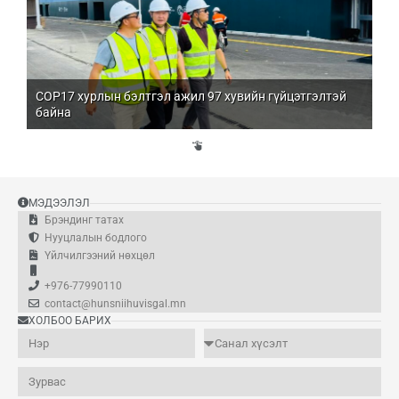
COP17 хурлын бэлтгэл ажил 97 хувийн гүйцэтгэлтэй
Мо
байна
бо
Үй
эд
МЭДЭЭЛЭЛ
Брэндинг татах
Нууцлалын бодлого
Үйлчилгээний нөхцөл
+976-77990110
contact@hunsniihuvisgal.mn
ХОЛБОО БАРИХ