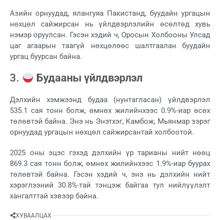
Азийн орнуудад, ялангуяа Пакистанд, буудайн ургацын
нөхцөл сайжирсан нь үйлдвэрлэлийн өсөлтөд хувь
нэмэр оруулсан. Гэсэн хэдий ч, Оросын Холбооны Улсад
цаг агаарын таагүй нөхцөлөөс шалтгаалан буудайн
ургац буурсан байна.
3.
Будааны үйлдвэрлэл
Дэлхийн хэмжээнд будаа (нунтагласан) үйлдвэрлэл
535.1 сая тонн болж, өмнөх жилийнхээс 0.9%-иар өсөх
төлөвтэй байна. Энэ нь Энэтхэг, Камбож, Мьянмар зэрэг
орнуудад ургацын нөхцөл сайжирсантай холбоотой.
2025 оны эцэс гэхэд дэлхийн үр тарианы нийт нөөц
869.3 сая тонн болж, өмнөх жилийнхээс 1.9%-иар буурах
төлөвтэй байна. Гэсэн хэдий ч, энэ нь дэлхийн нийт
хэрэглээний 30.8%-тай тэнцэж байгаа тул нийлүүлэлт
хангалттай хэвээр байна.
ХУВААЛЦАХ