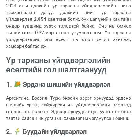
2024 оны дэлхийн үр тарианы үйлдвэрлэлийн шинэ
таамаглалын дагуу, дэлхийн нийт үр тарианы
үйлдвэрлэл
2,854 сая тонн
болж, бүх цаг үеийн хамгийн
өндөр түвшинд хүрэх төлөвтэй байна. Энэ нь өмнөх
жилийнхээс 0.3%-иар өссөн үзүүлэлт юм. Үр тарианы
үйлдвэрлэлийн энэ өсөлт нь олон хүчин зүйлээс
хамаарч байгаа аж.
Үр тарианы үйлдвэрлэлийн
өсөлтийн гол шалтгаанууд
1.
Эрдэнэ шишийн үйлдвэрлэл
Аргентина, Бразил, Турк, Украин зэрэг орнуудад эрдэнэ
шишийн ургац сайжирсан нь үйлдвэрлэлийн өсөлтөд
голлон нөлөөлсөн. Эдгээр орнуудын цаг уурын нөхцөл
таатай байсан нь ургацын хэмжээг нэмэгдүүлсэн байна.
2.
Буудайн үйлдвэрлэл