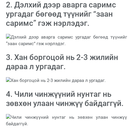
2. Дэлхий дээр аварга саримс
ургадаг бөгөөд түүнийг “заан
саримс” гэж нэрлэдэг.
3. Хан боргоцой нь 2-3 жилийн
дараа л ургадаг.
4. Чили чинжүүний нунтаг нь
зөвхөн улаан чинжүү байдаггүй.