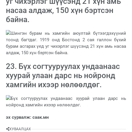
уг чихэрлэг шүүсэнд 21 хүн амь
насаа алдаж, 150 хүн бэртсэн
байна.
23. Бүх согтууруулах ундаанаас
хуурай улаан дарс нь нойронд
хамгийн ихээр нөлөөлдөг.
эх сурвалж: саак.мн
ХУВААЛЦАХ