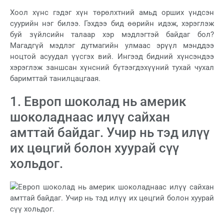
Хоол хүнс гэдэг хүн төрөлхтний амьд орших үндсэн
суурийн нэг билээ. Гэхдээ бид өөрийн идэж, хэрэглэж
буй зүйлсийн талаар хэр мэдлэгтэй байдаг бол?
Магадгүй мэдлэг дутмагийн улмаас эрүүл мэнддээ
ноцтой асуудал үүсгэх вий. Ингээд бидний хүнсэндээ
хэрэглэж заншсан хүнсний бүтээгдэхүүний тухай чухал
баримттай танилцацгаая.
1. Европ шоколад нь америк
шоколаднаас илүү сайхан
амттай байдаг. Учир нь тэд илүү
их цөцгий болон хуурай сүү
хольдог.