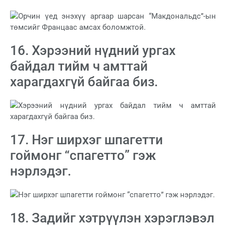
16. Хэрээний нүдний ургах
байдал тийм ч амттай
харагдахгүй байгаа биз.
17. Нэг ширхэг шпагетти
гоймонг “спагетто” гэж
нэрлэдэг.
18. Задийг хэтрүүлэн хэрэглэвэл