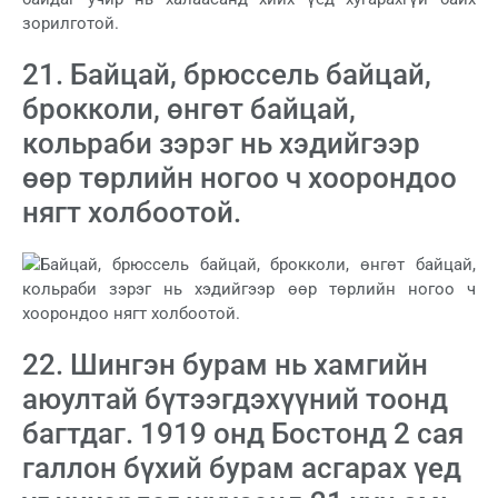
21. Байцай, брюссель байцай,
брокколи, өнгөт байцай,
кольраби зэрэг нь хэдийгээр
өөр төрлийн ногоо ч хоорондоо
нягт холбоотой.
22. Шингэн бурам нь хамгийн
аюултай бүтээгдэхүүний тоонд
багтдаг. 1919 онд Бостонд 2 сая
галлон бүхий бурам асгарах үед