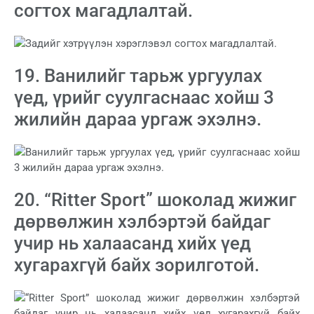
согтох магадлалтай.
19. Ванилийг тарьж ургуулах
үед, үрийг суулгаснаас хойш 3
жилийн дараа ургаж эхэлнэ.
20. “Ritter Sport” шоколад жижиг
дөрвөлжин хэлбэртэй байдаг
учир нь халаасанд хийх үед
хугарахгүй байх зорилготой.