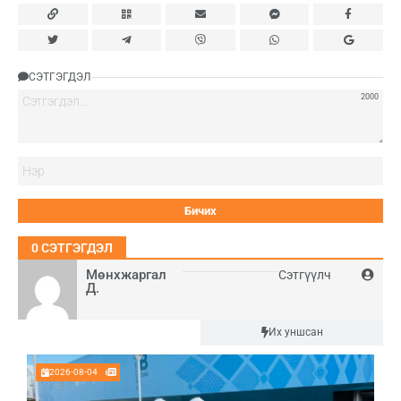
СЭТГЭГДЭЛ
2000
Нэ
0
СЭТГЭГДЭЛ
Мөнхжаргал
Сэтгүүлч
Д.
Шинэ
Их уншсан
2026-08-04