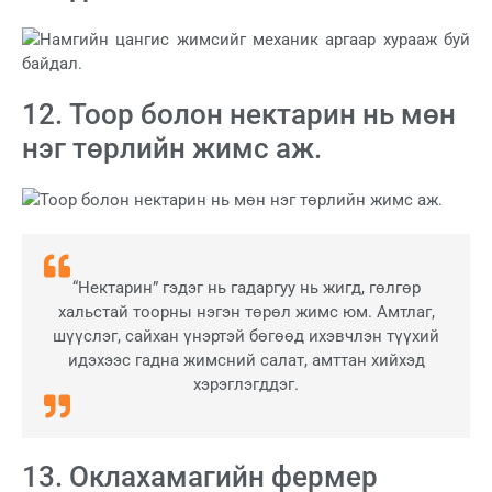
12. Тоор болон нектарин нь мөн
нэг төрлийн жимс аж.
“Нектарин” гэдэг нь гадаргуу нь жигд, гөлгөр
хальстай тоорны нэгэн төрөл жимс юм. Амтлаг,
шүүслэг, сайхан үнэртэй бөгөөд ихэвчлэн түүхий
идэхээс гадна жимсний салат, амттан хийхэд
хэрэглэгддэг.
13. Оклахамагийн фермер