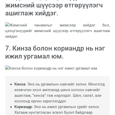
жимсний шүүсээр өтгөрүүлэгч
ашиглаж хийдэг.
7. Кинза болон кориандр нь нэг
ижил ургамал юм.
Кинза
: Энэ нь ургамлын навчийг хэлнэ. Монголд
ихэвчлэн хоол амтлахад шинэ ногоон навчийг
ашиглаж, “кинза” гэж нэрлэдэг. Шөл, салат, ази
хоолонд өргөн хэрэглэгддэг.
Кориандр
: Энэ нь ижил ургамлын үрийг хэлнэ.
Хатааж нунтагласан эсвэл бүхэл байдлаар