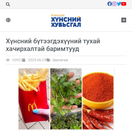
Хүнсний бүтээгдэхүүний тухай
хачирхалтай баримтууд
10951
2025-06-23
Зөвлөгөө