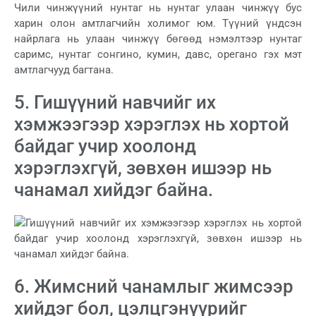
Чили чинжүүний нунтаг нь нунтаг улаан чинжүү бус
харин олон амтлагчийн холимог юм. Түүний үндсэн
найрлага нь улаан чинжүү бөгөөд нэмэлтээр нунтаг
саримс, нунтаг сонгино, кумин, давс, орегано гэх мэт
амтлагчууд багтана.
5. Гишүүний навчийг их
хэмжээгээр хэрэглэх нь хортой
байдаг учир хоолонд
хэрэглэхгүй, зөвхөн ишээр нь
чанамал хийдэг байна.
6. Жимсний чанамлыг жимсээр
хийдэг бол, цэлцгэнүүрийг