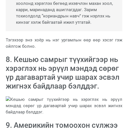
хоолонд хэрэглэх бөгөөд ихэвчлэн махан хоол,
карри, маринаданд ашиглагддаг. Зарим
тохиолдолд “кориандрын навч” гэж нэрлэх нь
кинзаг хэлж байгаатай ижил утгатай.
Тэгэхээр энэ хоёр нь нэг ургамлын өөр өөр хэсэг гэж
ойлгож болно.
8. Кешью самрыг түүхийгээр нь
хэрэглэх нь эрүүл мэндэд сөрөг
үр дагавартай учир шарах эсвэл
жигнэх байдлаар бэлддэг.
9. Америкийн томоохон сүлжээ