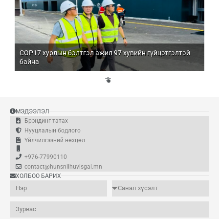
COP17 хурлын бэлтгэл ажил 97 хувийн гүйцэтгэлтэй
Мо
байна
бо
Үй
эд
МЭДЭЭЛЭЛ
Брэндинг татах
Нууцлалын бодлого
Үйлчилгээний нөхцөл
+976-77990110
contact@hunsniihuvisgal.mn
ХОЛБОО БАРИХ