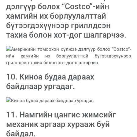
дэлгүүр болох “Costco”-ийн
хамгийн их борлуулалттай
бүтээгдэхүүнээр гриллдсэн
тахиа болон хот-дог шалгарчээ.
10. Киноа будаа дараах
байдлаар ургадаг.
11. Намгийн цангис жимсийг
механик аргаар хурааж буй
байдал.