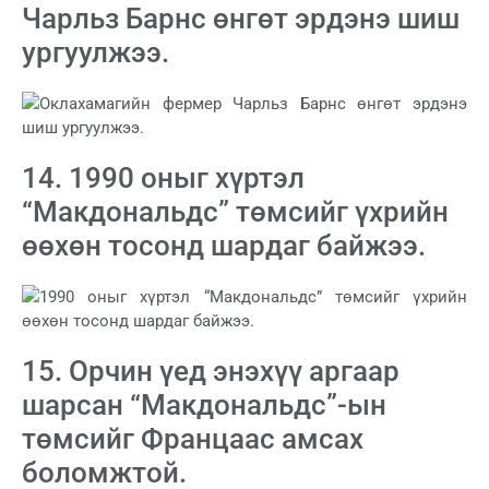
Чарльз Барнс өнгөт эрдэнэ шиш
ургуулжээ.
14. 1990 оныг хүртэл
“Макдональдс” төмсийг үхрийн
өөхөн тосонд шардаг байжээ.
15. Орчин үед энэхүү аргаар
шарсан “Макдональдс”-ын
төмсийг Францаас амсах
боломжтой.